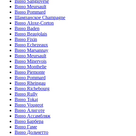
Вино Sangiovese
Вино Meursault
Вино Pommard
Шампанское Champagne
Вино Aloxe-Corton
Вино Baden
Вино Beaujolais
Вино Fixin
Вино Echezeaux
Вино Marsannay
Вино Meursault
Вино Minervois
Вино Monthelie
Вино Piemonte
Вино Pommard
Вино Rheingau
Вино Richebourg
Вино Rully
Вино Tokaj
Вино Vougeot
Вино Алиготе
Вино Ассамбляж
Вино Барбера
Вино Гаме
Вино Дольчетто