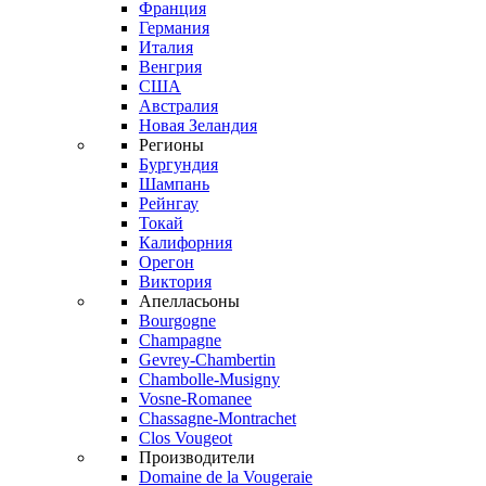
Франция
Германия
Италия
Венгрия
США
Австралия
Новая Зеландия
Регионы
Бургундия
Шампань
Рейнгау
Токай
Калифорния
Орегон
Виктория
Апелласьоны
Bourgogne
Champagne
Gevrey-Chambertin
Chambolle-Musigny
Vosne-Romanee
Chassagne-Montrachet
Clos Vougeot
Производители
Domaine de la Vougeraie