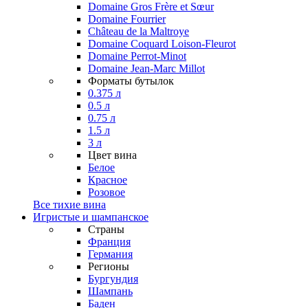
Domaine Gros Frère et Sœur
Domaine Fourrier
Château de la Maltroye
Domaine Coquard Loison-Fleurot
Domaine Perrot-Minot
Domaine Jean-Marc Millot
Форматы бутылок
0.375 л
0.5 л
0.75 л
1.5 л
3 л
Цвет вина
Белое
Красное
Розовое
Все тихие вина
Игристые и шампанское
Страны
Франция
Германия
Регионы
Бургундия
Шампань
Баден