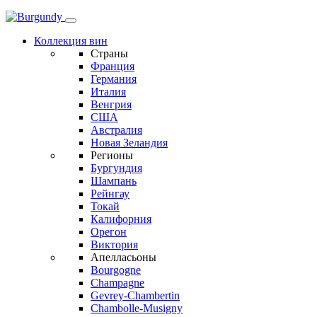
Коллекция вин
Страны
Франция
Германия
Италия
Венгрия
США
Австралия
Новая Зеландия
Регионы
Бургундия
Шампань
Рейнгау
Токай
Калифорния
Орегон
Виктория
Апелласьоны
Bourgogne
Champagne
Gevrey-Chambertin
Chambolle-Musigny