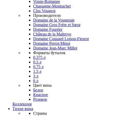
Vosne-Romanee
Chassagne-Montrachet
Clos Vougeot
Производители
Domaine de la Vougeraie
Domaine Gros Frère et Sœur
Domaine Fourrier
Château de la Maltroye
Domaine Coquard Loison-Fleurot
Domaine Perrot-Minot
Domaine Jean-Marc Millot
Форматы бутылок
0.375 л
0.5 л
0.75 л
1.5 л
3 л
6 л
Цвет вина
Белое
Красное
Розовое
Коллекция
Тихие вина
Страны