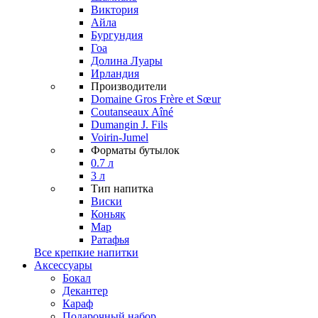
Виктория
Айла
Бургундия
Гоа
Долина Луары
Ирландия
Производители
Domaine Gros Frère et Sœur
Coutanseaux Aîné
Dumangin J. Fils
Voirin-Jumel
Форматы бутылок
0.7 л
3 л
Тип напитка
Виски
Коньяк
Мар
Ратафья
Все крепкие напитки
Аксессуары
Бокал
Декантер
Караф
Подарочный набор