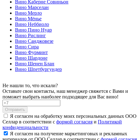
Вино Каберне Совиньон
Вино Марселан
Вино Мерло
Вино Мёнье
Вино Неббиоло
Вино Пино Нуар
Вино Рислинг
Вино Санджовезе
Вино Сира
Вино Фурминт
Вино Шардоне
Вино Шенен Блан
Вино Шпетбургундер
Не нашли то, что искали?
Оставьте свои контакты, наш менеджер свяжется с Вами и
поможет выбрать наиболее подходящее для Вас вино!
Отправить
Я согласен на обработку моих персональных данных ООО
Селлар в соответствии с
формой согласия
и
Политикой
конфиденциальности
Я согласен на получение маркетинговых и рекламных
материалов от ООО Селлар в соответствии с
формой согласия