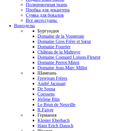
Полировочная ткань
Пробка для декантера
Сумка для бокалов
Все аксессуары
Виноделы
Бургундия
Domaine de la Vougeraie
Domaine Gros Frère et Sœur
Domaine Fourrier
Château de la Maltroye
Domaine Coquard Loison-Fleurot
Domaine Perrot-Minot
Domaine Jean-Marc Millot
Шампань
Frerejean Frères
André Jacquart
De Sousa
Coessens
Jérôme Blin
Le Brun de Neuville
R.Faivre
Германия
Kloster Eberbach
Hans Erich Dausch
Италия