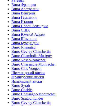
Ратафья
Вина Франции
Вина Австралии
Вина Венгрии
Вина Германии
Вина Италии
Вина Новой Зеландии
Вина США
Вина Южной Африи
Вина Шампани
Вина Бургундии
Вино Rheingau
Вино Gevrey Chambertin
Вино Chambolle-Musigny
Вино Vosne-Romanee
Вино Chassagne-Montrachet
Вино Clos Vougeot
Шотландский виски
Французский виски
Ирландский виски
Вино Syrah
Вино Chablis
Вино Chassagne-Montrachet
Вино Spatburgunder
Вино Gevrey Chambertin