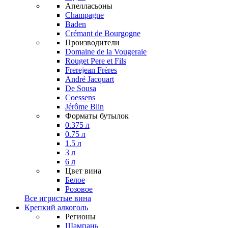
Апелласьоны
Champagne
Baden
Crémant de Bourgogne
Производители
Domaine de la Vougeraie
Rouget Pere et Fils
Frerejean Frères
André Jacquart
De Sousa
Coessens
Jérôme Blin
Форматы бутылок
0.375 л
0.75 л
1.5 л
3 л
6 л
Цвет вина
Белое
Розовое
Все игристые вина
Крепкий алкоголь
Регионы
Шампань