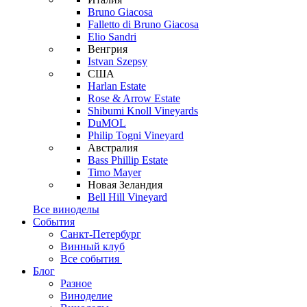
Bruno Giacosa
Falletto di Bruno Giacosa
Elio Sandri
Венгрия
Istvan Szepsy
США
Harlan Estate
Rose & Arrow Estate
Shibumi Knoll Vineyards
DuMOL
Philip Togni Vineyard
Австралия
Bass Phillip Estate
Timo Mayer
Новая Зеландия
Bell Hill Vineyard
Все виноделы
События
Санкт-Петербург
Винный клуб
Все события
Блог
Разное
Виноделие