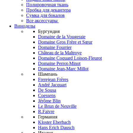
Полировочная ткань
Пробка для декантера
Сумка для бокалов
Все аксессуары
Виноделы
Бургундия
Domaine de la Vougeraie
Domaine Gros Frère et Sœur
Domaine Fourrier
Château de la Maltroye
Domaine Coquard Loison-Fleurot
Domaine Perrot-Minot
Domaine Jean-Marc Millot
Шампань
Frerejean Frères
André Jacquart
De Sousa
Coessens
Jérôme Blin
Le Brun de Neuville
R.Faivre
Германия
Kloster Eberbach
Hans Erich Dausch
Италия