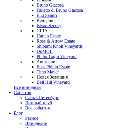
Bruno Giacosa
Falletto di Bruno Giacosa
Elio Sandri
Венгрия
Istvan Szepsy
США
Harlan Estate
Rose & Arrow Estate
Shibumi Knoll Vineyards
DuMOL
Philip Togni Vineyard
Австралия
Bass Phillip Estate
Timo Mayer
Новая Зеландия
Bell Hill Vineyard
Все виноделы
События
Санкт-Петербург
Винный клуб
Все события
Блог
Разное
Виноделие