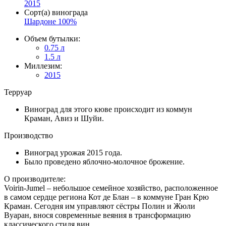
2015
Сорт(а) винограда
Шардоне 100%
Объем бутылки:
0.75 л
1.5 л
Миллезим:
2015
Терруар
Виноград для этого кюве происходит из коммун
Краман, Авиз и Шуйи.
Производство
Виноград урожая 2015 года.
Было проведено яблочно-молочное брожение.
О производителе:
Voirin-Jumel – небольшое семейное хозяйство, расположенное
в самом сердце региона Кот де Блан – в коммуне Гран Крю
Краман. Сегодня им управляют сёстры Полин и Жюли
Вуаран, внося современные веяния в трансформацию
классического стиля вин.