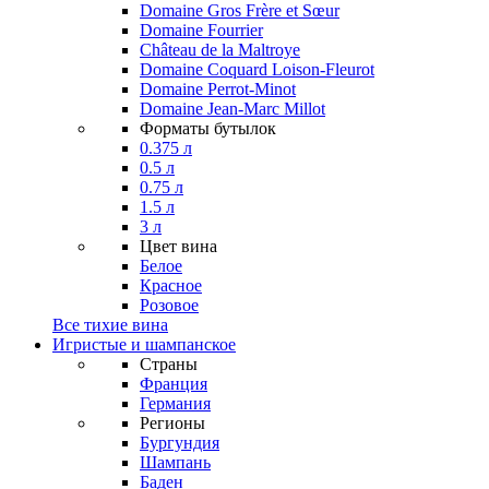
Domaine Gros Frère et Sœur
Domaine Fourrier
Château de la Maltroye
Domaine Coquard Loison-Fleurot
Domaine Perrot-Minot
Domaine Jean-Marc Millot
Форматы бутылок
0.375 л
0.5 л
0.75 л
1.5 л
3 л
Цвет вина
Белое
Красное
Розовое
Все тихие вина
Игристые и шампанское
Страны
Франция
Германия
Регионы
Бургундия
Шампань
Баден