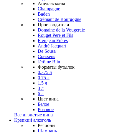
Апелласьоны
Champagne
Baden
Crémant de Bourgogne
Производители
Domaine de la Vougeraie
Rouget Pere et Fils
Frerejean Frères
André Jacquart
De Sousa
Coessens
Jérôme Blin
Форматы бутылок
0.375 л
0.75 л
1.5 л
3 л
6 л
Цвет вина
Белое
Розовое
Все игристые вина
Крепкий алкоголь
Регионы
Шампань