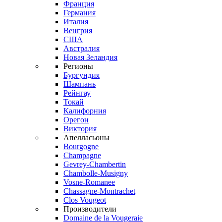
Франция
Германия
Италия
Венгрия
США
Австралия
Новая Зеландия
Регионы
Бургундия
Шампань
Рейнгау
Токай
Калифорния
Орегон
Виктория
Апелласьоны
Bourgogne
Champagne
Gevrey-Chambertin
Chambolle-Musigny
Vosne-Romanee
Chassagne-Montrachet
Clos Vougeot
Производители
Domaine de la Vougeraie