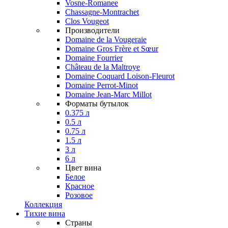
Vosne-Romanee
Chassagne-Montrachet
Clos Vougeot
Производители
Domaine de la Vougeraie
Domaine Gros Frère et Sœur
Domaine Fourrier
Château de la Maltroye
Domaine Coquard Loison-Fleurot
Domaine Perrot-Minot
Domaine Jean-Marc Millot
Форматы бутылок
0.375 л
0.5 л
0.75 л
1.5 л
3 л
6 л
Цвет вина
Белое
Красное
Розовое
Коллекция
Тихие вина
Страны