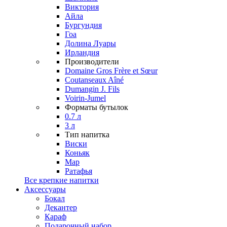
Виктория
Айла
Бургундия
Гоа
Долина Луары
Ирландия
Производители
Domaine Gros Frère et Sœur
Coutanseaux Aîné
Dumangin J. Fils
Voirin-Jumel
Форматы бутылок
0.7 л
3 л
Тип напитка
Виски
Коньяк
Мар
Ратафья
Все крепкие напитки
Аксессуары
Бокал
Декантер
Караф
Подарочный набор