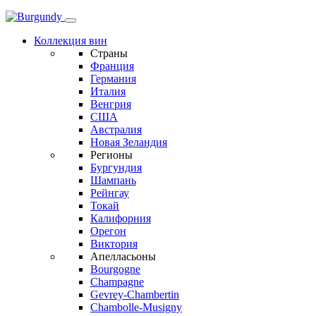
Коллекция вин
Страны
Франция
Германия
Италия
Венгрия
США
Австралия
Новая Зеландия
Регионы
Бургундия
Шампань
Рейнгау
Токай
Калифорния
Орегон
Виктория
Апелласьоны
Bourgogne
Champagne
Gevrey-Chambertin
Chambolle-Musigny