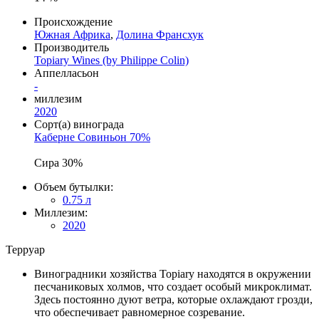
Происхождение
Южная Африка
,
Долина Франсхук
Производитель
Topiary Wines (by Philippe Colin)
Аппелласьон
-
миллезим
2020
Сорт(а) винограда
Каберне Совиньон 70%
Сира 30%
Объем бутылки:
0.75 л
Миллезим:
2020
Терруар
Виноградники хозяйства Topiary находятся в окружении
песчаниковых холмов, что создает особый микроклимат.
Здесь постоянно дуют ветра, которые охлаждают грозди,
что обеспечивает равномерное созревание.