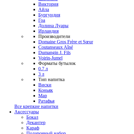
Виктория
Айла
Бургундия
Гоа
Долина Луары
Ирландия
Производители
Domaine Gros Frère et Sœur
Coutanseaux Aîné
Dumangin J. Fils
Voirin-Jumel
Форматы бутылок
0.7 л
3 л
Тип напитка
Виски
Коньяк
Мар
Ратафья
Все крепкие напитки
Аксессуары
Бокал
Декантер
Караф
Подарочный набор