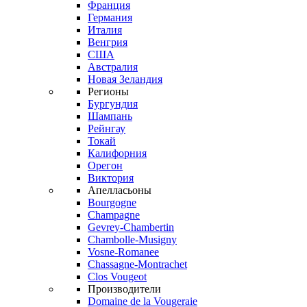
Франция
Германия
Италия
Венгрия
США
Австралия
Новая Зеландия
Регионы
Бургундия
Шампань
Рейнгау
Токай
Калифорния
Орегон
Виктория
Апелласьоны
Bourgogne
Champagne
Gevrey-Chambertin
Chambolle-Musigny
Vosne-Romanee
Chassagne-Montrachet
Clos Vougeot
Производители
Domaine de la Vougeraie