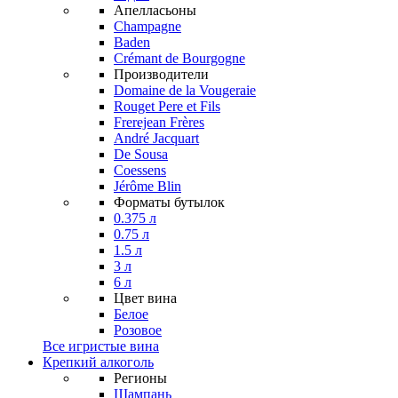
Апелласьоны
Champagne
Baden
Crémant de Bourgogne
Производители
Domaine de la Vougeraie
Rouget Pere et Fils
Frerejean Frères
André Jacquart
De Sousa
Coessens
Jérôme Blin
Форматы бутылок
0.375 л
0.75 л
1.5 л
3 л
6 л
Цвет вина
Белое
Розовое
Все игристые вина
Крепкий алкоголь
Регионы
Шампань