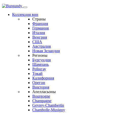
Коллекция вин
Страны
Франция
Германия
Италия
Венгрия
США
Австралия
Новая Зеландия
Регионы
Бургундия
Шампань
Рейнгау
Токай
Калифорния
Орегон
Виктория
Апелласьоны
Bourgogne
Champagne
Gevrey-Chambertin
Chambolle-Musigny