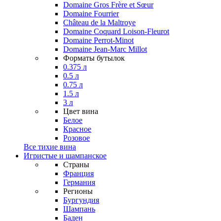
Domaine Gros Frère et Sœur
Domaine Fourrier
Château de la Maltroye
Domaine Coquard Loison-Fleurot
Domaine Perrot-Minot
Domaine Jean-Marc Millot
Форматы бутылок
0.375 л
0.5 л
0.75 л
1.5 л
3 л
Цвет вина
Белое
Красное
Розовое
Все тихие вина
Игристые и шампанское
Страны
Франция
Германия
Регионы
Бургундия
Шампань
Баден