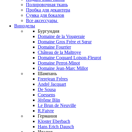
Полировочная ткань
Пробка для декантера
Сумка для бокалов
Все аксессуары
Виноделы
Бургундия
Domaine de la Vougeraie
Domaine Gros Frère et Sœur
Domaine Fourrier
Château de la Maltroye
Domaine Coquard Loison-Fleurot
Domaine Perrot-Minot
Domaine Jean-Marc Millot
Шампань
Frerejean Frères
André Jacquart
De Sousa
Coessens
Jérôme Blin
Le Brun de Neuville
R.Faivre
Германия
Kloster Eberbach
Hans Erich Dausch
Италия