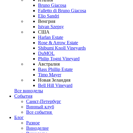
Bruno Giacosa
Falletto di Bruno Giacosa
Elio Sandri
Венгрия
Istvan Szepsy
США
Harlan Estate
Rose & Arrow Estate
Shibumi Knoll Vineyards
DuMOL
Philip Togni Vineyard
Австралия
Bass Phillip Estate
Timo Mayer
Новая Зеландия
Bell Hill Vineyard
Все виноделы
События
Санкт-Петербург
Винный клуб
Все события
Блог
Разное
Виноделие