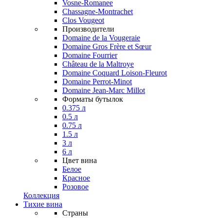
Vosne-Romanee
Chassagne-Montrachet
Clos Vougeot
Производители
Domaine de la Vougeraie
Domaine Gros Frère et Sœur
Domaine Fourrier
Château de la Maltroye
Domaine Coquard Loison-Fleurot
Domaine Perrot-Minot
Domaine Jean-Marc Millot
Форматы бутылок
0.375 л
0.5 л
0.75 л
1.5 л
3 л
6 л
Цвет вина
Белое
Красное
Розовое
Коллекция
Тихие вина
Страны