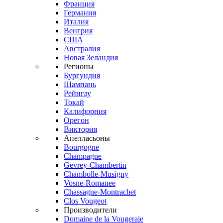
Франция
Германия
Италия
Венгрия
США
Австралия
Новая Зеландия
Регионы
Бургундия
Шампань
Рейнгау
Токай
Калифорния
Орегон
Виктория
Апелласьоны
Bourgogne
Champagne
Gevrey-Chambertin
Chambolle-Musigny
Vosne-Romanee
Chassagne-Montrachet
Clos Vougeot
Производители
Domaine de la Vougeraie