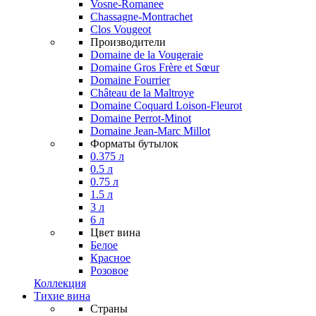
Vosne-Romanee
Chassagne-Montrachet
Clos Vougeot
Производители
Domaine de la Vougeraie
Domaine Gros Frère et Sœur
Domaine Fourrier
Château de la Maltroye
Domaine Coquard Loison-Fleurot
Domaine Perrot-Minot
Domaine Jean-Marc Millot
Форматы бутылок
0.375 л
0.5 л
0.75 л
1.5 л
3 л
6 л
Цвет вина
Белое
Красное
Розовое
Коллекция
Тихие вина
Страны