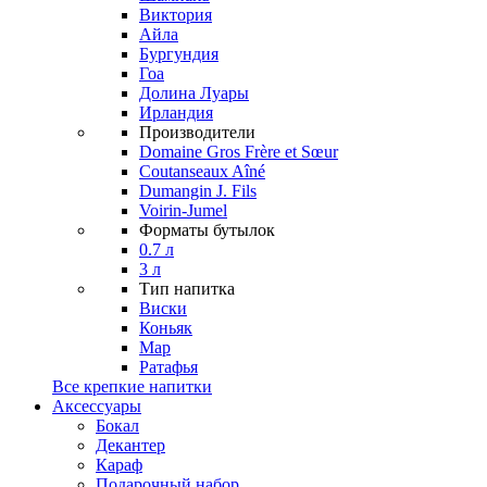
Виктория
Айла
Бургундия
Гоа
Долина Луары
Ирландия
Производители
Domaine Gros Frère et Sœur
Coutanseaux Aîné
Dumangin J. Fils
Voirin-Jumel
Форматы бутылок
0.7 л
3 л
Тип напитка
Виски
Коньяк
Мар
Ратафья
Все крепкие напитки
Аксессуары
Бокал
Декантер
Караф
Подарочный набор