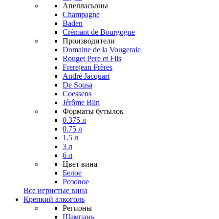
Апелласьоны
Champagne
Baden
Crémant de Bourgogne
Производители
Domaine de la Vougeraie
Rouget Pere et Fils
Frerejean Frères
André Jacquart
De Sousa
Coessens
Jérôme Blin
Форматы бутылок
0.375 л
0.75 л
1.5 л
3 л
6 л
Цвет вина
Белое
Розовое
Все игристые вина
Крепкий алкоголь
Регионы
Шампань