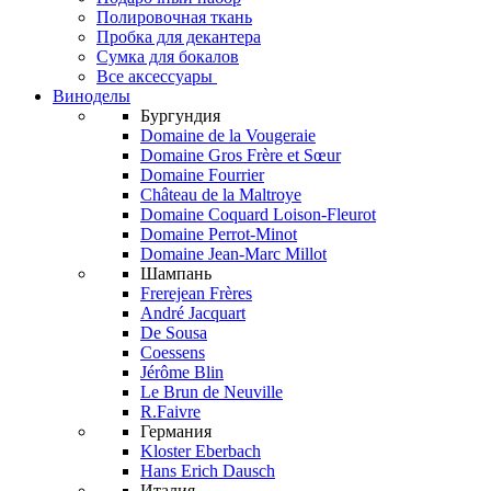
Полировочная ткань
Пробка для декантера
Сумка для бокалов
Все аксессуары
Виноделы
Бургундия
Domaine de la Vougeraie
Domaine Gros Frère et Sœur
Domaine Fourrier
Château de la Maltroye
Domaine Coquard Loison-Fleurot
Domaine Perrot-Minot
Domaine Jean-Marc Millot
Шампань
Frerejean Frères
André Jacquart
De Sousa
Coessens
Jérôme Blin
Le Brun de Neuville
R.Faivre
Германия
Kloster Eberbach
Hans Erich Dausch
Италия