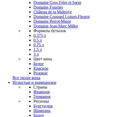
Domaine Gros Frère et Sœur
Domaine Fourrier
Château de la Maltroye
Domaine Coquard Loison-Fleurot
Domaine Perrot-Minot
Domaine Jean-Marc Millot
Форматы бутылок
0.375 л
0.5 л
0.75 л
1.5 л
3 л
Цвет вина
Белое
Красное
Розовое
Все тихие вина
Игристые и шампанское
Страны
Франция
Германия
Регионы
Бургундия
Шампань
Баден