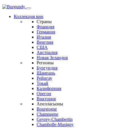
Коллекция вин
Страны
Франция
Германия
Италия
Венгрия
США
Австралия
Новая Зеландия
Регионы
Бургундия
Шампань
Рейнгау
Токай
Калифорния
Орегон
Виктория
Апелласьоны
Bourgogne
Champagne
Gevrey-Chambertin
Chambolle-Musigny