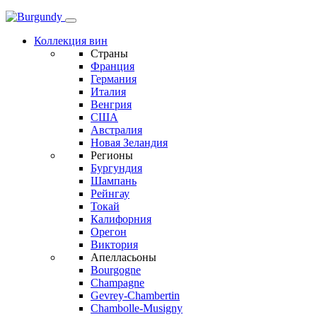
Коллекция вин
Страны
Франция
Германия
Италия
Венгрия
США
Австралия
Новая Зеландия
Регионы
Бургундия
Шампань
Рейнгау
Токай
Калифорния
Орегон
Виктория
Апелласьоны
Bourgogne
Champagne
Gevrey-Chambertin
Chambolle-Musigny