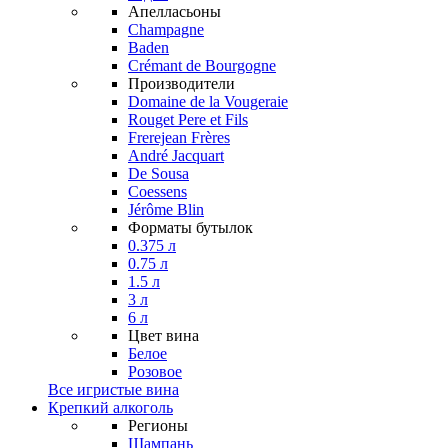
Апелласьоны
Champagne
Baden
Crémant de Bourgogne
Производители
Domaine de la Vougeraie
Rouget Pere et Fils
Frerejean Frères
André Jacquart
De Sousa
Coessens
Jérôme Blin
Форматы бутылок
0.375 л
0.75 л
1.5 л
3 л
6 л
Цвет вина
Белое
Розовое
Все игристые вина
Крепкий алкоголь
Регионы
Шампань