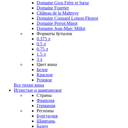
Domaine Gros Frère et Sœur
Domaine Fourrier
Château de la Maltroye
Domaine Coquard Loison-Fleurot
Domaine Perrot-Minot
Domaine Jean-Marc Millot
Форматы бутылок
0.375 л
0.5 л
0.75 л
1.5 л
3 л
Цвет вина
Белое
Красное
Розовое
Все тихие вина
Игристые и шампанское
Страны
Франция
Германия
Регионы
Бургундия
Шампань
Баден