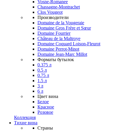
Vosne-Romanee
Chassagne-Montrachet
Clos Vougeot
Производители
Domaine de la Vougeraie
Domaine Gros Frère et Sœur
Domaine Fourrier
Château de la Maltroye
Domaine Coquard Loison-Fleurot
Domaine Perrot-Minot
Domaine Jean-Marc Millot
Форматы бутылок
0.375 л
0.5 л
0.75 л
1.5 л
3 л
6 л
Цвет вина
Белое
Красное
Розовое
Коллекция
Тихие вина
Страны