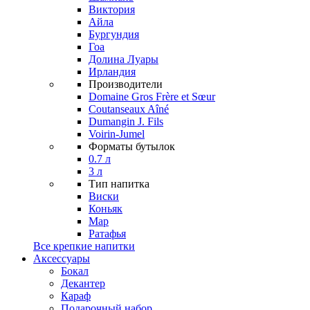
Виктория
Айла
Бургундия
Гоа
Долина Луары
Ирландия
Производители
Domaine Gros Frère et Sœur
Coutanseaux Aîné
Dumangin J. Fils
Voirin-Jumel
Форматы бутылок
0.7 л
3 л
Тип напитка
Виски
Коньяк
Мар
Ратафья
Все крепкие напитки
Аксессуары
Бокал
Декантер
Караф
Подарочный набор