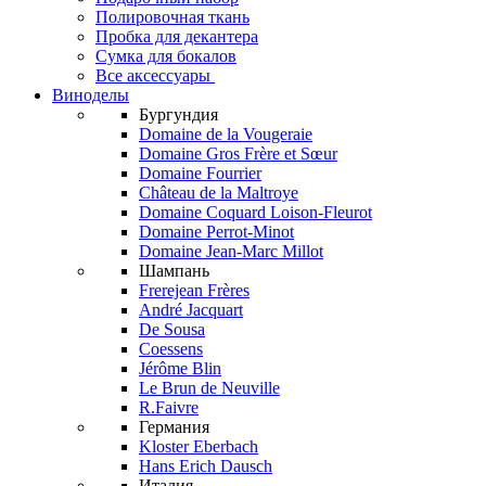
Полировочная ткань
Пробка для декантера
Сумка для бокалов
Все аксессуары
Виноделы
Бургундия
Domaine de la Vougeraie
Domaine Gros Frère et Sœur
Domaine Fourrier
Château de la Maltroye
Domaine Coquard Loison-Fleurot
Domaine Perrot-Minot
Domaine Jean-Marc Millot
Шампань
Frerejean Frères
André Jacquart
De Sousa
Coessens
Jérôme Blin
Le Brun de Neuville
R.Faivre
Германия
Kloster Eberbach
Hans Erich Dausch
Италия