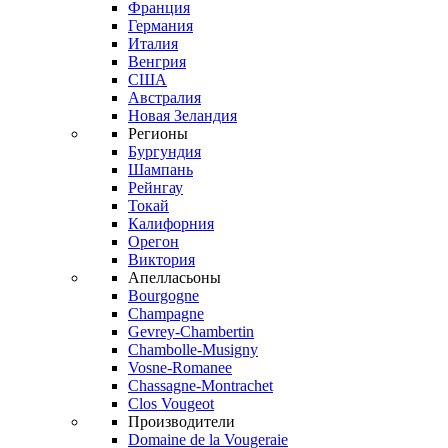
Франция
Германия
Италия
Венгрия
США
Австралия
Новая Зеландия
Регионы
Бургундия
Шампань
Рейнгау
Токай
Калифорния
Орегон
Виктория
Апелласьоны
Bourgogne
Champagne
Gevrey-Chambertin
Chambolle-Musigny
Vosne-Romanee
Chassagne-Montrachet
Clos Vougeot
Производители
Domaine de la Vougeraie