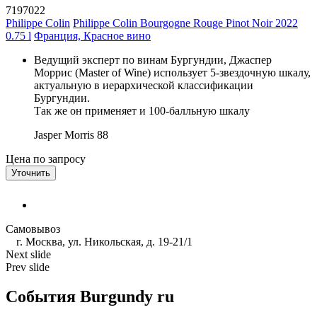
7197022
Philippe Colin
Philippe Colin Bourgogne Rouge Pinot Noir 2022
0.75 l
Франция, Красное вино
Ведущий эксперт по винам Бургундии, Джаспер
Моррис (Master of Wine) использует 5-звездочную шкалу,
актуальную в иерархической классификации
Бургундии.
Так же он применяет и 100-балльную шкалу
Jasper Morris
88
Цена по запросу
Уточнить
Самовывоз
г. Москва, ул. Никольская, д. 19-21/1
Next slide
Prev slide
События Burgundy ru