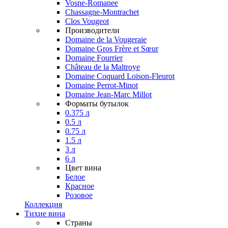
Vosne-Romanee
Chassagne-Montrachet
Clos Vougeot
Производители
Domaine de la Vougeraie
Domaine Gros Frère et Sœur
Domaine Fourrier
Château de la Maltroye
Domaine Coquard Loison-Fleurot
Domaine Perrot-Minot
Domaine Jean-Marc Millot
Форматы бутылок
0.375 л
0.5 л
0.75 л
1.5 л
3 л
6 л
Цвет вина
Белое
Красное
Розовое
Коллекция
Тихие вина
Страны