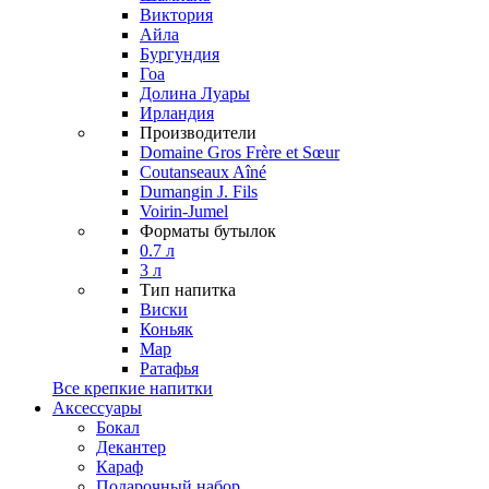
Виктория
Айла
Бургундия
Гоа
Долина Луары
Ирландия
Производители
Domaine Gros Frère et Sœur
Coutanseaux Aîné
Dumangin J. Fils
Voirin-Jumel
Форматы бутылок
0.7 л
3 л
Тип напитка
Виски
Коньяк
Мар
Ратафья
Все крепкие напитки
Аксессуары
Бокал
Декантер
Караф
Подарочный набор