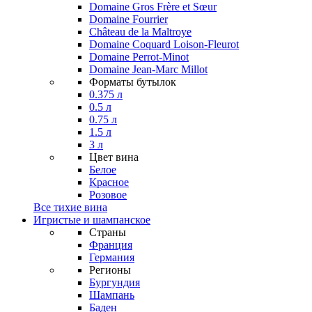
Domaine Gros Frère et Sœur
Domaine Fourrier
Château de la Maltroye
Domaine Coquard Loison-Fleurot
Domaine Perrot-Minot
Domaine Jean-Marc Millot
Форматы бутылок
0.375 л
0.5 л
0.75 л
1.5 л
3 л
Цвет вина
Белое
Красное
Розовое
Все тихие вина
Игристые и шампанское
Страны
Франция
Германия
Регионы
Бургундия
Шампань
Баден