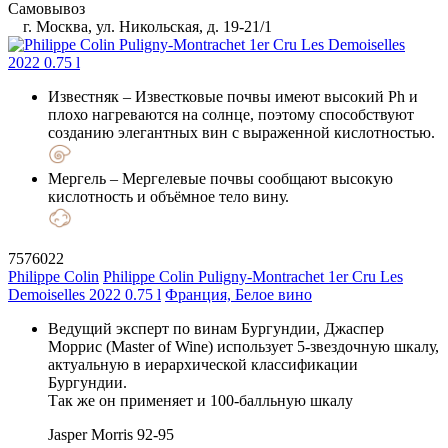
Самовывоз
г. Москва, ул. Никольская, д. 19-21/1
Известняк
– Известковые почвы имеют высокий Ph и
плохо нагреваются на солнце, поэтому способствуют
созданию элегантных вин с выраженной кислотностью.
Мергель
– Мергелевые почвы сообщают высокую
кислотность и объёмное тело вину.
7576022
Philippe Colin
Philippe Colin Puligny-Montrachet 1er Cru Les
Demoiselles 2022 0.75 l
Франция, Белое вино
Ведущий эксперт по винам Бургундии, Джаспер
Моррис (Master of Wine) использует 5-звездочную шкалу,
актуальную в иерархической классификации
Бургундии.
Так же он применяет и 100-балльную шкалу
Jasper Morris
92-95