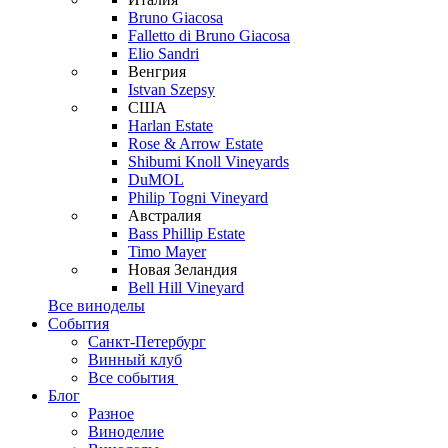
Bruno Giacosa
Falletto di Bruno Giacosa
Elio Sandri
Венгрия
Istvan Szepsy
США
Harlan Estate
Rose & Arrow Estate
Shibumi Knoll Vineyards
DuMOL
Philip Togni Vineyard
Австралия
Bass Phillip Estate
Timo Mayer
Новая Зеландия
Bell Hill Vineyard
Все виноделы
События
Санкт-Петербург
Винный клуб
Все события
Блог
Разное
Виноделие