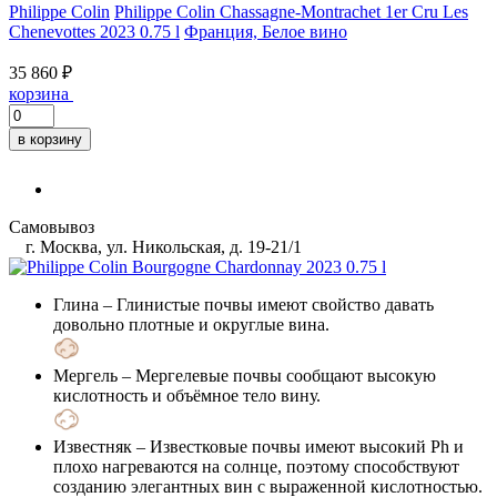
Philippe Colin
Philippe Colin Chassagne-Montrachet 1er Cru Les
Chenevottes 2023 0.75 l
Франция, Белое вино
35 860 ₽
корзина
в корзину
Самовывоз
г. Москва, ул. Никольская, д. 19-21/1
Глина
– Глинистые почвы имеют свойство давать
довольно плотные и округлые вина.
Мергель
– Мергелевые почвы сообщают высокую
кислотность и объёмное тело вину.
Известняк
– Известковые почвы имеют высокий Ph и
плохо нагреваются на солнце, поэтому способствуют
созданию элегантных вин с выраженной кислотностью.