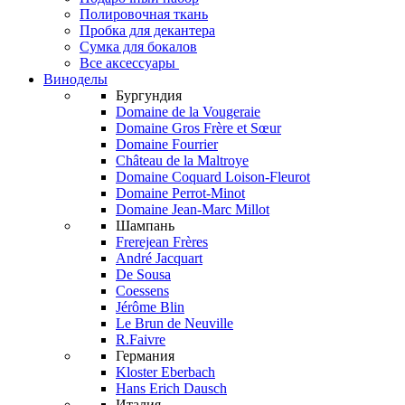
Полировочная ткань
Пробка для декантера
Сумка для бокалов
Все аксессуары
Виноделы
Бургундия
Domaine de la Vougeraie
Domaine Gros Frère et Sœur
Domaine Fourrier
Château de la Maltroye
Domaine Coquard Loison-Fleurot
Domaine Perrot-Minot
Domaine Jean-Marc Millot
Шампань
Frerejean Frères
André Jacquart
De Sousa
Coessens
Jérôme Blin
Le Brun de Neuville
R.Faivre
Германия
Kloster Eberbach
Hans Erich Dausch
Италия