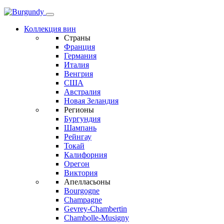
Коллекция вин
Страны
Франция
Германия
Италия
Венгрия
США
Австралия
Новая Зеландия
Регионы
Бургундия
Шампань
Рейнгау
Токай
Калифорния
Орегон
Виктория
Апелласьоны
Bourgogne
Champagne
Gevrey-Chambertin
Chambolle-Musigny