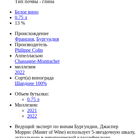
Тип почвы - глина
Белое вино
0.75 л
13 %
Происхождение
Франция
,
Бургундия
Производитель
Philippe Colin
Аппелласьон
Chassagne-Montrachet
миллезим
2022
Сорт(а) винограда
Шардоне 100%
Объем бутылки:
0.75 л
Миллезим:
2021
2022
Ведущий эксперт по винам Бургундии, Джаспер
Моррис (Master of Wine) использует 5-звездочную шкалу,
актуальную в иерархической классификации