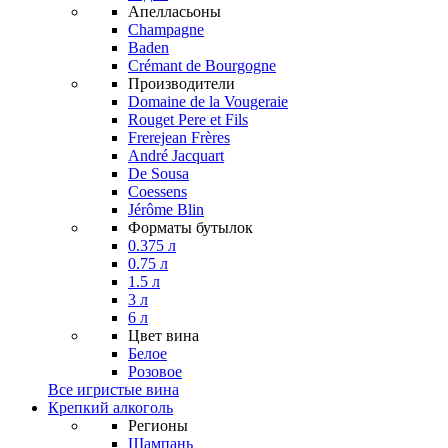
Апелласьоны
Champagne
Baden
Crémant de Bourgogne
Производители
Domaine de la Vougeraie
Rouget Pere et Fils
Frerejean Frères
André Jacquart
De Sousa
Coessens
Jérôme Blin
Форматы бутылок
0.375 л
0.75 л
1.5 л
3 л
6 л
Цвет вина
Белое
Розовое
Все игристые вина
Крепкий алкоголь
Регионы
Шампань