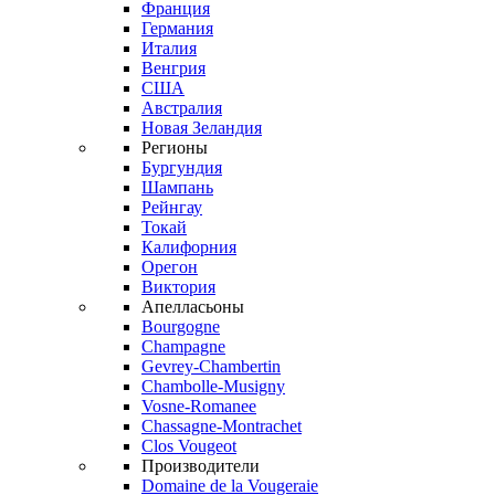
Франция
Германия
Италия
Венгрия
США
Австралия
Новая Зеландия
Регионы
Бургундия
Шампань
Рейнгау
Токай
Калифорния
Орегон
Виктория
Апелласьоны
Bourgogne
Champagne
Gevrey-Chambertin
Chambolle-Musigny
Vosne-Romanee
Chassagne-Montrachet
Clos Vougeot
Производители
Domaine de la Vougeraie