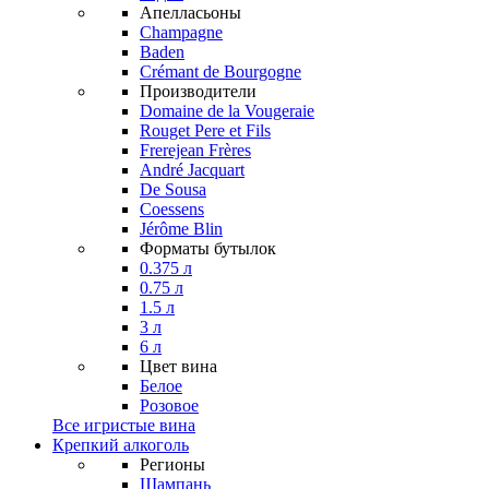
Апелласьоны
Champagne
Baden
Crémant de Bourgogne
Производители
Domaine de la Vougeraie
Rouget Pere et Fils
Frerejean Frères
André Jacquart
De Sousa
Coessens
Jérôme Blin
Форматы бутылок
0.375 л
0.75 л
1.5 л
3 л
6 л
Цвет вина
Белое
Розовое
Все игристые вина
Крепкий алкоголь
Регионы
Шампань