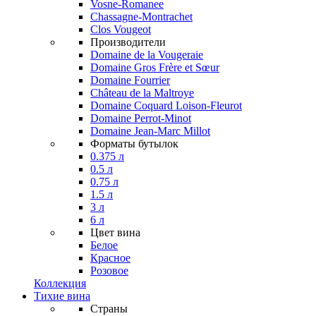
Vosne-Romanee
Chassagne-Montrachet
Clos Vougeot
Производители
Domaine de la Vougeraie
Domaine Gros Frère et Sœur
Domaine Fourrier
Château de la Maltroye
Domaine Coquard Loison-Fleurot
Domaine Perrot-Minot
Domaine Jean-Marc Millot
Форматы бутылок
0.375 л
0.5 л
0.75 л
1.5 л
3 л
6 л
Цвет вина
Белое
Красное
Розовое
Коллекция
Тихие вина
Страны