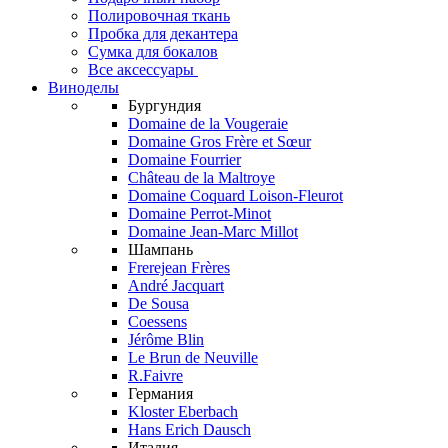
Полировочная ткань
Пробка для декантера
Сумка для бокалов
Все аксессуары
Виноделы
Бургундия
Domaine de la Vougeraie
Domaine Gros Frère et Sœur
Domaine Fourrier
Château de la Maltroye
Domaine Coquard Loison-Fleurot
Domaine Perrot-Minot
Domaine Jean-Marc Millot
Шампань
Frerejean Frères
André Jacquart
De Sousa
Coessens
Jérôme Blin
Le Brun de Neuville
R.Faivre
Германия
Kloster Eberbach
Hans Erich Dausch
Италия