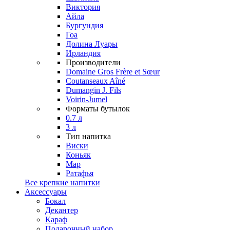
Виктория
Айла
Бургундия
Гоа
Долина Луары
Ирландия
Производители
Domaine Gros Frère et Sœur
Coutanseaux Aîné
Dumangin J. Fils
Voirin-Jumel
Форматы бутылок
0.7 л
3 л
Тип напитка
Виски
Коньяк
Мар
Ратафья
Все крепкие напитки
Аксессуары
Бокал
Декантер
Караф
Подарочный набор