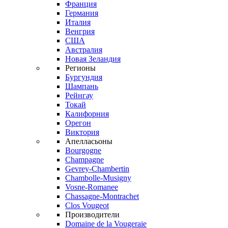
Франция
Германия
Италия
Венгрия
США
Австралия
Новая Зеландия
Регионы
Бургундия
Шампань
Рейнгау
Токай
Калифорния
Орегон
Виктория
Апелласьоны
Bourgogne
Champagne
Gevrey-Chambertin
Chambolle-Musigny
Vosne-Romanee
Chassagne-Montrachet
Clos Vougeot
Производители
Domaine de la Vougeraie