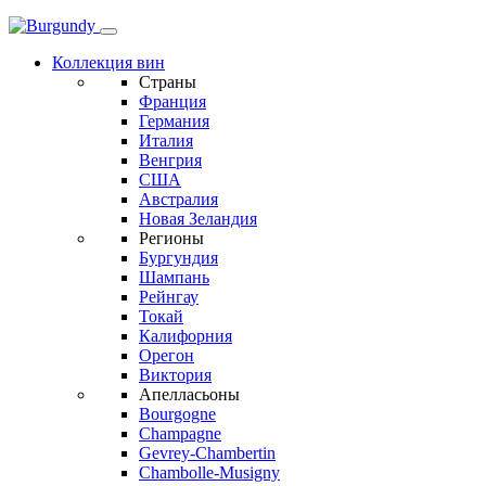
Коллекция вин
Страны
Франция
Германия
Италия
Венгрия
США
Австралия
Новая Зеландия
Регионы
Бургундия
Шампань
Рейнгау
Токай
Калифорния
Орегон
Виктория
Апелласьоны
Bourgogne
Champagne
Gevrey-Chambertin
Chambolle-Musigny