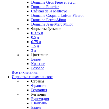
Domaine Gros Frère et Sœur
Domaine Fourrier
Château de la Maltroye
Domaine Coquard Loison-Fleurot
Domaine Perrot-Minot
Domaine Jean-Marc Millot
Форматы бутылок
0.375 л
0.5 л
0.75 л
1.5 л
3 л
Цвет вина
Белое
Красное
Розовое
Все тихие вина
Игристые и шампанское
Страны
Франция
Германия
Регионы
Бургундия
Шампань
Баден