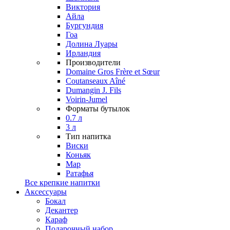
Виктория
Айла
Бургундия
Гоа
Долина Луары
Ирландия
Производители
Domaine Gros Frère et Sœur
Coutanseaux Aîné
Dumangin J. Fils
Voirin-Jumel
Форматы бутылок
0.7 л
3 л
Тип напитка
Виски
Коньяк
Мар
Ратафья
Все крепкие напитки
Аксессуары
Бокал
Декантер
Караф
Подарочный набор