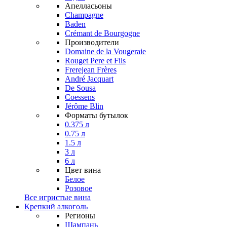
Апелласьоны
Champagne
Baden
Crémant de Bourgogne
Производители
Domaine de la Vougeraie
Rouget Pere et Fils
Frerejean Frères
André Jacquart
De Sousa
Coessens
Jérôme Blin
Форматы бутылок
0.375 л
0.75 л
1.5 л
3 л
6 л
Цвет вина
Белое
Розовое
Все игристые вина
Крепкий алкоголь
Регионы
Шампань