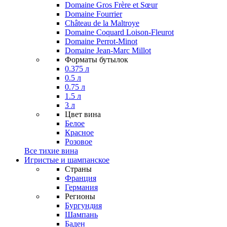
Domaine Gros Frère et Sœur
Domaine Fourrier
Château de la Maltroye
Domaine Coquard Loison-Fleurot
Domaine Perrot-Minot
Domaine Jean-Marc Millot
Форматы бутылок
0.375 л
0.5 л
0.75 л
1.5 л
3 л
Цвет вина
Белое
Красное
Розовое
Все тихие вина
Игристые и шампанское
Страны
Франция
Германия
Регионы
Бургундия
Шампань
Баден