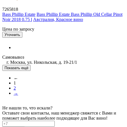
7265818
Bass Phillip Estate
Bass Phillip Estate Bass Phillip Old Cellar Pinot
Noir 2018 0.75 l
Австралия, Красное вино
Цена по запросу
Уточнить
Самовывоз
г. Москва, ул. Никольская, д. 19-21/1
Показать ещё
←
1
2
→
Не нашли то, что искали?
Оставьте свои контакты, наш менеджер свяжется с Вами и
поможет выбрать наиболее подходящее для Вас вино!