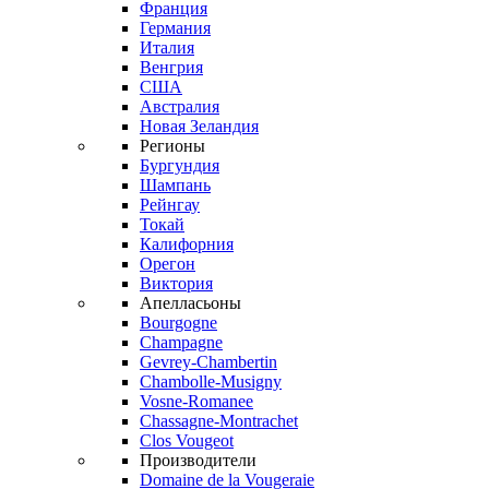
Франция
Германия
Италия
Венгрия
США
Австралия
Новая Зеландия
Регионы
Бургундия
Шампань
Рейнгау
Токай
Калифорния
Орегон
Виктория
Апелласьоны
Bourgogne
Champagne
Gevrey-Chambertin
Chambolle-Musigny
Vosne-Romanee
Chassagne-Montrachet
Clos Vougeot
Производители
Domaine de la Vougeraie