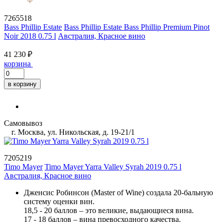
7265518
Bass Phillip Estate
Bass Phillip Estate Bass Phillip Premium Pinot
Noir 2018 0.75 l
Австралия, Красное вино
41 230 ₽
корзина
в корзину
Самовывоз
г. Москва, ул. Никольская, д. 19-21/1
7205219
Timo Mayer
Timo Mayer Yarra Valley Syrah 2019 0.75 l
Австралия, Красное вино
Дженсис Робинсон (Master of Wine) создала 20-бальную
систему оценки вин.
18,5 - 20 баллов – это великие, выдающиеся вина.
17 - 18 баллов – вина превосходного качества.