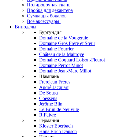
Полировочная ткань
Пробка для декантера
Сумка для бокалов
Все аксессуары
Виноделы
Бургундия
Domaine de la Vougeraie
Domaine Gros Frère et Sœur
Domaine Fourrier
Château de la Maltroye
Domaine Coquard Loison-Fleurot
Domaine Perrot-Minot
Domaine Jean-Marc Millot
Шампань
Frerejean Frères
André Jacquart
De Sousa
Coessens
Jérôme Blin
Le Brun de Neuville
R.Faivre
Германия
Kloster Eberbach
Hans Erich Dausch
Италия