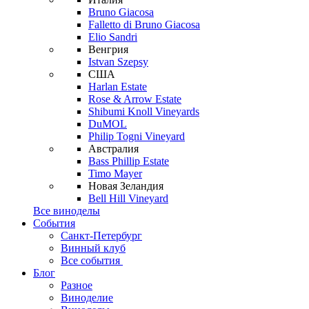
Bruno Giacosa
Falletto di Bruno Giacosa
Elio Sandri
Венгрия
Istvan Szepsy
США
Harlan Estate
Rose & Arrow Estate
Shibumi Knoll Vineyards
DuMOL
Philip Togni Vineyard
Австралия
Bass Phillip Estate
Timo Mayer
Новая Зеландия
Bell Hill Vineyard
Все виноделы
События
Санкт-Петербург
Винный клуб
Все события
Блог
Разное
Виноделие