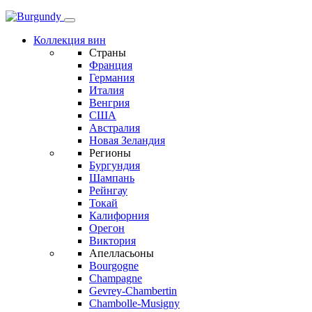
Коллекция вин
Страны
Франция
Германия
Италия
Венгрия
США
Австралия
Новая Зеландия
Регионы
Бургундия
Шампань
Рейнгау
Токай
Калифорния
Орегон
Виктория
Апелласьоны
Bourgogne
Champagne
Gevrey-Chambertin
Chambolle-Musigny