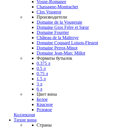
Vosne-Romanee
Chassagne-Montrachet
Clos Vougeot
Производители
Domaine de la Vougeraie
Domaine Gros Frère et Sœur
Domaine Fourrier
Château de la Maltroye
Domaine Coquard Loison-Fleurot
Domaine Perrot-Minot
Domaine Jean-Marc Millot
Форматы бутылок
0.375 л
0.5 л
0.75 л
1.5 л
3 л
6 л
Цвет вина
Белое
Красное
Розовое
Коллекция
Тихие вина
Страны