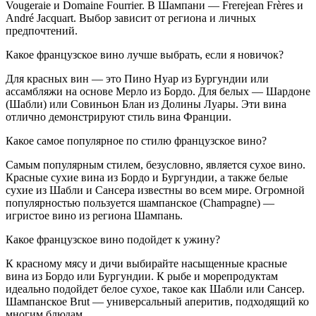
Vougeraie и Domaine Fourrier. В Шампани — Frerejean Frères и
André Jacquart. Выбор зависит от региона и личных
предпочтений.
Какое французское вино лучше выбрать, если я новичок?
Для красных вин — это Пино Нуар из Бургундии или
ассамбляжи на основе Мерло из Бордо. Для белых — Шардоне
(Шабли) или Совиньон Блан из Долины Луары. Эти вина
отлично демонстрируют стиль вина Франции.
Какое самое популярное по стилю французское вино?
Самым популярным стилем, безусловно, является сухое вино.
Красные сухие вина из Бордо и Бургундии, а также белые
сухие из Шабли и Сансера известны во всем мире. Огромной
популярностью пользуется шампанское (Champagne) —
игристое вино из региона Шампань.
Какое французское вино подойдет к ужину?
К красному мясу и дичи выбирайте насыщенные красные
вина из Бордо или Бургундии. К рыбе и морепродуктам
идеально подойдет белое сухое, такое как Шабли или Сансер.
Шампанское Brut — универсальный аперитив, подходящий ко
многим блюдам.