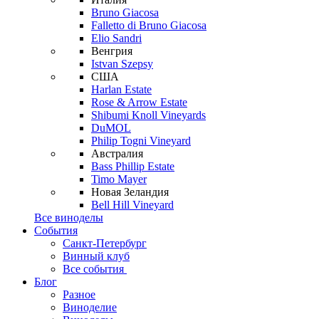
Bruno Giacosa
Falletto di Bruno Giacosa
Elio Sandri
Венгрия
Istvan Szepsy
США
Harlan Estate
Rose & Arrow Estate
Shibumi Knoll Vineyards
DuMOL
Philip Togni Vineyard
Австралия
Bass Phillip Estate
Timo Mayer
Новая Зеландия
Bell Hill Vineyard
Все виноделы
События
Санкт-Петербург
Винный клуб
Все события
Блог
Разное
Виноделие