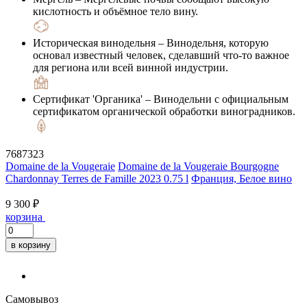
кислотность и объёмное тело вину.
Историческая винодельня
– Винодельня, которую
основал известный человек, сделавший что-то важное
для региона или всей винной индустрии.
Сертификат 'Органика'
– Винодельни с официальным
сертификатом органической обработки виноградников.
7687323
Domaine de la Vougeraie
Domaine de la Vougeraie Bourgogne
Chardonnay Terres de Famille 2023 0.75 l
Франция, Белое вино
9 300 ₽
корзина
в корзину
Самовывоз