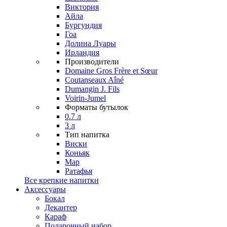
Виктория
Айла
Бургундия
Гоа
Долина Луары
Ирландия
Производители
Domaine Gros Frère et Sœur
Coutanseaux Aîné
Dumangin J. Fils
Voirin-Jumel
Форматы бутылок
0.7 л
3 л
Тип напитка
Виски
Коньяк
Мар
Ратафья
Все крепкие напитки
Аксессуары
Бокал
Декантер
Караф
Подарочный набор