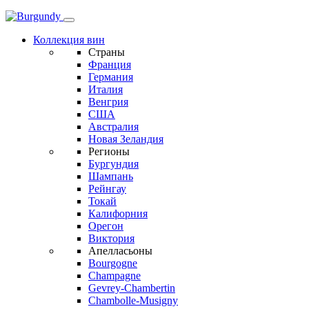
Коллекция вин
Страны
Франция
Германия
Италия
Венгрия
США
Австралия
Новая Зеландия
Регионы
Бургундия
Шампань
Рейнгау
Токай
Калифорния
Орегон
Виктория
Апелласьоны
Bourgogne
Champagne
Gevrey-Chambertin
Chambolle-Musigny