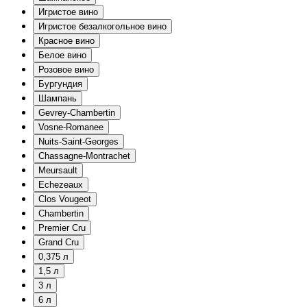
Игристое вино
Игристое безалкогольное вино
Красное вино
Белое вино
Розовое вино
Бургундия
Шампань
Gevrey-Chambertin
Vosne-Romanee
Nuits-Saint-Georges
Chassagne-Montrachet
Meursault
Echezeaux
Clos Vougeot
Chambertin
Premier Cru
Grand Cru
0,375 л
1,5 л
3 л
6 л