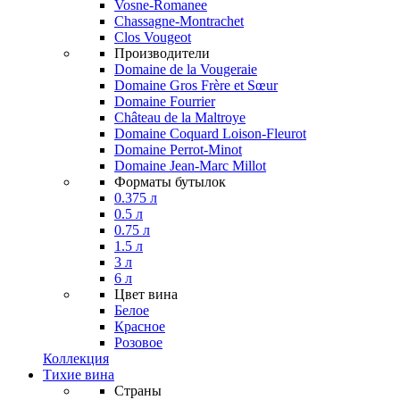
Vosne-Romanee
Chassagne-Montrachet
Clos Vougeot
Производители
Domaine de la Vougeraie
Domaine Gros Frère et Sœur
Domaine Fourrier
Château de la Maltroye
Domaine Coquard Loison-Fleurot
Domaine Perrot-Minot
Domaine Jean-Marc Millot
Форматы бутылок
0.375 л
0.5 л
0.75 л
1.5 л
3 л
6 л
Цвет вина
Белое
Красное
Розовое
Коллекция
Тихие вина
Страны