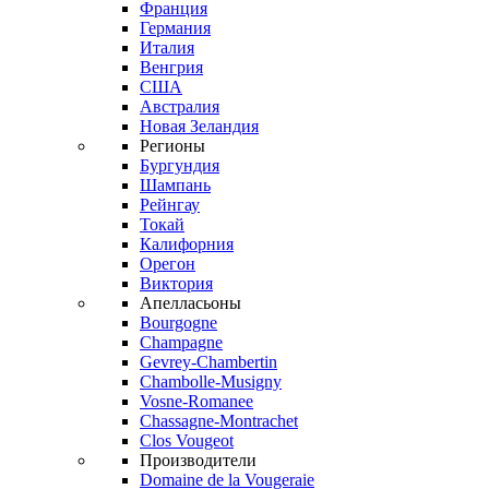
Франция
Германия
Италия
Венгрия
США
Австралия
Новая Зеландия
Регионы
Бургундия
Шампань
Рейнгау
Токай
Калифорния
Орегон
Виктория
Апелласьоны
Bourgogne
Champagne
Gevrey-Chambertin
Chambolle-Musigny
Vosne-Romanee
Chassagne-Montrachet
Clos Vougeot
Производители
Domaine de la Vougeraie