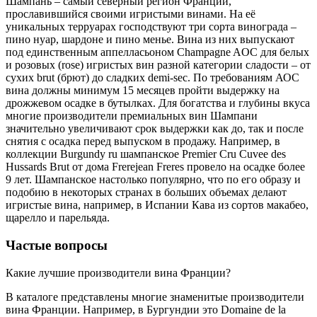
Шампань – самый северный регион Франции,
прославившийся своими игристыми винами. На её
уникальных терруарах господствуют три сорта винограда –
пино нуар, шардоне и пино менье. Вина из них выпускают
под единственным аппелласьоном Champagne AOC для белых
и розовых (rose) игристых вин разной категории сладости – от
cухих brut (брют) до сладких demi-sec. По требованиям АОС
вина должны минимум 15 месяцев пройти выдержку на
дрожжевом осадке в бутылках. Для богатства и глубины вкуса
многие производители премиальных вин Шампани
значительно увеличивают срок выдержки как до, так и после
снятия с осадка перед выпуском в продажу. Например, в
коллекции Burgundy ru шампанское Premier Cru Cuvee des
Hussards Brut от дома Frerejean Freres провело на осадке более
9 лет. Шампанское настолько популярно, что по его образу и
подобию в некоторых странах в больших объемах делают
игристые вина, например, в Испании Кава из сортов макабео,
щарелло и парельяда.
Частые вопросы
Какие лучшие производители вина Франции?
В каталоге представлены многие знаменитые производители
вина Франции. Например, в Бургундии это Domaine de la