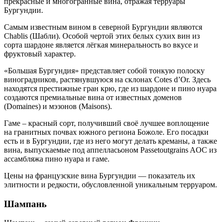
прекрасные и многогранные вина, отражая терруары
Бургундии.
Самым известным вином в северной Бургундии являются
Chablis (Шабли). Особой чертой этих белых сухих вин из
сорта шардоне является лёгкая минеральность во вкусе и
фруктовый характер.
«Большая Бургундия» представляет собой тонкую полоску
виноградников, растянувшуюся на склонах Cotes d’Or. Здесь
находятся престижные гран крю, где из шардоне и пино нуара
создаются премиальные вина от известных доменов
(Domaines) и мэзонов (Maisons).
Гаме – красный сорт, получивший своё лучшее воплощение
на гранитных почвах южного региона Божоле. Его посадки
есть и в Бургундии, где из него могут делать креманы, а также
вина, выпускаемые под аппелласьоном Passetoutgrains AOC из
ассамбляжа пино нуара и гаме.
Цены на французские вина Бургундии — показатель их
элитности и редкости, обусловленной уникальным терруаром.
Шампань