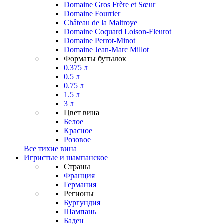
Domaine Gros Frère et Sœur
Domaine Fourrier
Château de la Maltroye
Domaine Coquard Loison-Fleurot
Domaine Perrot-Minot
Domaine Jean-Marc Millot
Форматы бутылок
0.375 л
0.5 л
0.75 л
1.5 л
3 л
Цвет вина
Белое
Красное
Розовое
Все тихие вина
Игристые и шампанское
Страны
Франция
Германия
Регионы
Бургундия
Шампань
Баден