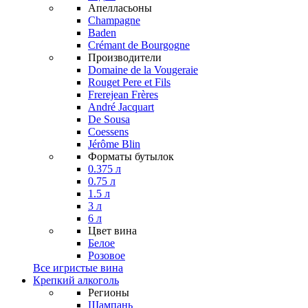
Апелласьоны
Champagne
Baden
Crémant de Bourgogne
Производители
Domaine de la Vougeraie
Rouget Pere et Fils
Frerejean Frères
André Jacquart
De Sousa
Coessens
Jérôme Blin
Форматы бутылок
0.375 л
0.75 л
1.5 л
3 л
6 л
Цвет вина
Белое
Розовое
Все игристые вина
Крепкий алкоголь
Регионы
Шампань