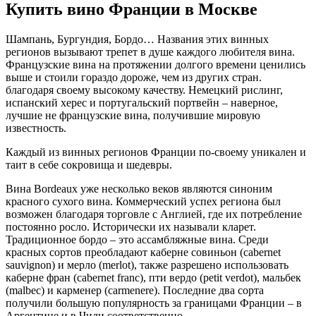
Купить вино Франции в Москве
Шампань, Бургундия, Бордо… Названия этих винных
регионов вызывают трепет в душе каждого любителя вина.
Французские вина на протяжении долгого времени ценились
выше и стоили гораздо дороже, чем из других стран.
благодаря своему высокому качеству. Немецкий рислинг,
испанский херес и португальский портвейн – наверное,
лучшие не французские вина, получившие мировую
известность.
Каждый из винных регионов Франции по-своему уникален и
таит в себе сокровища и шедевры.
Вина Bordeaux уже несколько веков являются синоним
красного сухого вина. Коммерческий успех региона был
возможен благодаря торговле с Англией, где их потребление
постоянно росло. Исторически их называли кларет.
Традиционное бордо – это ассамбляжные вина. Среди
красных сортов преобладают каберне совиньон (cabernet
sauvignon) и мерло (merlot), также разрешено использовать
каберне фран (cabernet franc), пти вердо (petit verdot), мальбек
(malbec) и карменер (carmenere). Последние два сорта
получили большую популярность за границами Франции – в
Аргентине и в Чили соответственно.