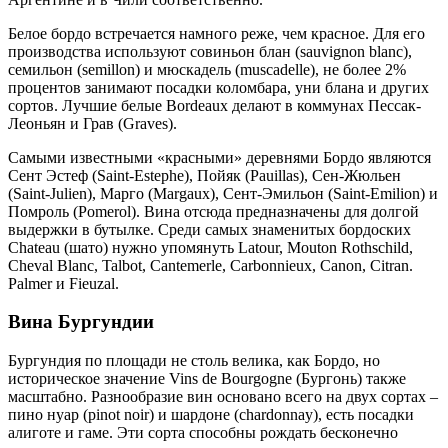
Белое бордо встречается намного реже, чем красное. Для его
производства используют совиньон блан (sauvignon blanc),
семильон (semillon) и мюскадель (muscadelle), не более 2%
процентов занимают посадки коломбара, уни блана и других
сортов. Лучшие белые Bordeaux делают в коммунах Пессак-
Леоньян и Грав (Graves).
Самыми известными «красными» деревнями Бордо являются
Сент Эстеф (Saint-Estephe), Пойяк (Pauillas), Сен-Жюльен
(Saint-Julien), Марго (Margaux), Сент-Эмильон (Saint-Emilion) и
Помроль (Pomerol). Вина отсюда предназначены для долгой
выдержки в бутылке. Среди самых знаменитых бордоских
Chateau (шато) нужно упомянуть Latour, Mouton Rothschild,
Cheval Blanc, Talbot, Cantemerle, Carbonnieux, Canon, Citran.
Palmer и Fieuzal.
Вина Бургундии
Бургундия по площади не столь велика, как Бордо, но
историческое значение Vins de Bourgogne (Бургонь) также
масштабно. Разнообразие вин основано всего на двух сортах –
пино нуар (pinot noir) и шардоне (chardonnay), есть посадки
алиготе и гаме. Эти сорта способны рождать бесконечно