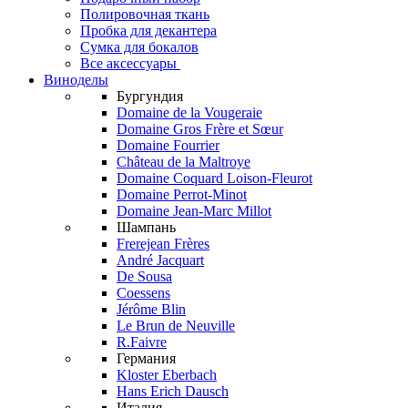
Полировочная ткань
Пробка для декантера
Сумка для бокалов
Все аксессуары
Виноделы
Бургундия
Domaine de la Vougeraie
Domaine Gros Frère et Sœur
Domaine Fourrier
Château de la Maltroye
Domaine Coquard Loison-Fleurot
Domaine Perrot-Minot
Domaine Jean-Marc Millot
Шампань
Frerejean Frères
André Jacquart
De Sousa
Coessens
Jérôme Blin
Le Brun de Neuville
R.Faivre
Германия
Kloster Eberbach
Hans Erich Dausch
Италия