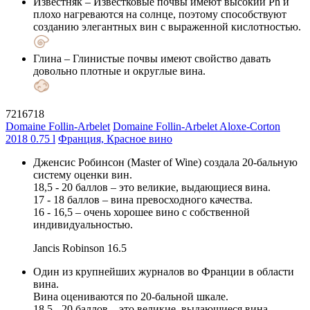
Известняк
– Известковые почвы имеют высокий Ph и
плохо нагреваются на солнце, поэтому способствуют
созданию элегантных вин с выраженной кислотностью.
Глина
– Глинистые почвы имеют свойство давать
довольно плотные и округлые вина.
7216718
Domaine Follin-Arbelet
Domaine Follin-Arbelet Aloxe-Corton
2018 0.75 l
Франция, Красное вино
Дженсис Робинсон (Master of Wine) создала 20-бальную
систему оценки вин.
18,5 - 20 баллов – это великие, выдающиеся вина.
17 - 18 баллов – вина превосходного качества.
16 - 16,5 – очень хорошее вино с собственной
индивидуальностью.
Jancis Robinson
16.5
Один из крупнейших журналов во Франции в области
вина.
Вина оцениваются по 20-бальной шкале.
18,5 - 20 баллов – это великие, выдающиеся вина.