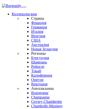
Коллекция вин
Страны
Франция
Германия
Италия
Венгрия
США
Австралия
Новая Зеландия
Регионы
Бургундия
Шампань
Рейнгау
Токай
Калифорния
Орегон
Виктория
Апелласьоны
Bourgogne
Champagne
Gevrey-Chambertin
Chambolle-Musigny