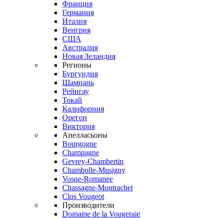
Франция
Германия
Италия
Венгрия
США
Австралия
Новая Зеландия
Регионы
Бургундия
Шампань
Рейнгау
Токай
Калифорния
Орегон
Виктория
Апелласьоны
Bourgogne
Champagne
Gevrey-Chambertin
Chambolle-Musigny
Vosne-Romanee
Chassagne-Montrachet
Clos Vougeot
Производители
Domaine de la Vougeraie