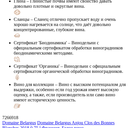
Глина
– Глинистые почвы имеют свойство давать
довольно плотные и округлые вина.
Сланцы
– Сланец отлично пропускает воду и очень
хорошо нагревается на солнце, что даёт довольно
концентрированные, глубокие вина.
Сертификат 'Биодинамика'
– Винодельни с
официальным сертификатом обработки виноградников
биодинамическими методами.
Сертификат 'Органика'
– Винодельни с официальным
сертификатом органической обработки виноградников.
Вино для коллекции
– Вино с высоким потенциалом для
выдержки, особенно если год урожая имеет высокую
оценку, а также, если производитель или само вино
имеют историческую ценность.
7266918
Domaine Belargus
Domaine Belargus Anjou Clos des Bonnes
Blanches 2018 0.75 l
Франция, Белое вино