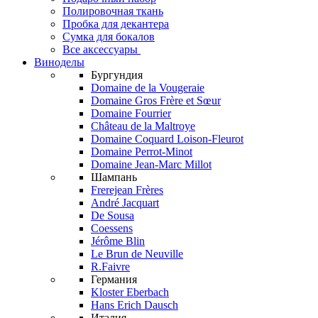
Полировочная ткань
Пробка для декантера
Сумка для бокалов
Все аксессуары
Виноделы
Бургундия
Domaine de la Vougeraie
Domaine Gros Frère et Sœur
Domaine Fourrier
Château de la Maltroye
Domaine Coquard Loison-Fleurot
Domaine Perrot-Minot
Domaine Jean-Marc Millot
Шампань
Frerejean Frères
André Jacquart
De Sousa
Coessens
Jérôme Blin
Le Brun de Neuville
R.Faivre
Германия
Kloster Eberbach
Hans Erich Dausch
Италия