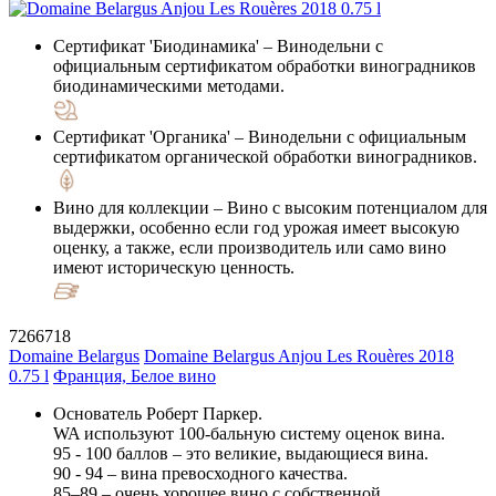
Сертификат 'Биодинамика'
– Винодельни с
официальным сертификатом обработки виноградников
биодинамическими методами.
Сертификат 'Органика'
– Винодельни с официальным
сертификатом органической обработки виноградников.
Вино для коллекции
– Вино с высоким потенциалом для
выдержки, особенно если год урожая имеет высокую
оценку, а также, если производитель или само вино
имеют историческую ценность.
7266718
Domaine Belargus
Domaine Belargus Anjou Les Rouères 2018
0.75 l
Франция, Белое вино
Основатель Роберт Паркер.
WA используют 100-бальную систему оценок вина.
95 - 100 баллов – это великие, выдающиеся вина.
90 - 94 – вина превосходного качества.
85–89 – очень хорошее вино с собственной