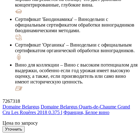
концентрированные, глубокие вина.
Сертификат 'Биодинамика'
– Винодельни с
официальным сертификатом обработки виноградников
биодинамическими методами.
Сертификат 'Органика'
– Винодельни с официальным
сертификатом органической обработки виноградников.
Вино для коллекции
– Вино с высоким потенциалом для
выдержки, особенно если год урожая имеет высокую
оценку, а также, если производитель или само вино
имеют историческую ценность.
7267318
Domaine Belargus
Domaine Belargus Quarts-de-Chaume Grand
Cru Les Rouères 2018 0.375 l
Франция, Белое вино
Цена по запросу
Уточнить