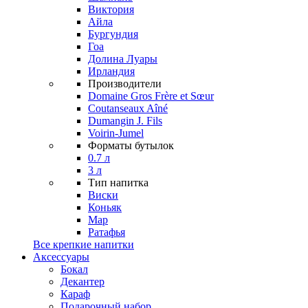
Виктория
Айла
Бургундия
Гоа
Долина Луары
Ирландия
Производители
Domaine Gros Frère et Sœur
Coutanseaux Aîné
Dumangin J. Fils
Voirin-Jumel
Форматы бутылок
0.7 л
3 л
Тип напитка
Виски
Коньяк
Мар
Ратафья
Все крепкие напитки
Аксессуары
Бокал
Декантер
Караф
Подарочный набор