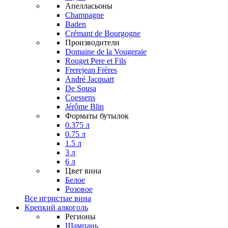
Апелласьоны
Champagne
Baden
Crémant de Bourgogne
Производители
Domaine de la Vougeraie
Rouget Pere et Fils
Frerejean Frères
André Jacquart
De Sousa
Coessens
Jérôme Blin
Форматы бутылок
0.375 л
0.75 л
1.5 л
3 л
6 л
Цвет вина
Белое
Розовое
Все игристые вина
Крепкий алкоголь
Регионы
Шампань