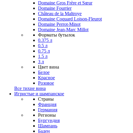
Domaine Gros Frère et Sœur
Domaine Fourrier
Château de la Maltroye
Domaine Coquard Loison-Fleurot
Domaine Perrot-Minot
Domaine Jean-Marc Millot
Форматы бутылок
0.375 л
0.5 л
0.75 л
1.5 л
3 л
Цвет вина
Белое
Красное
Розовое
Все тихие вина
Игристые и шампанское
Страны
Франция
Германия
Регионы
Бургундия
Шампань
Баден