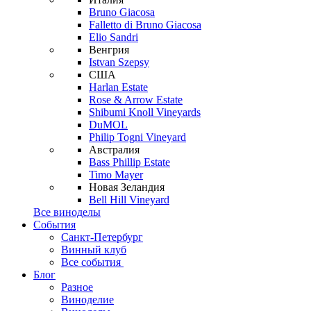
Bruno Giacosa
Falletto di Bruno Giacosa
Elio Sandri
Венгрия
Istvan Szepsy
США
Harlan Estate
Rose & Arrow Estate
Shibumi Knoll Vineyards
DuMOL
Philip Togni Vineyard
Австралия
Bass Phillip Estate
Timo Mayer
Новая Зеландия
Bell Hill Vineyard
Все виноделы
События
Санкт-Петербург
Винный клуб
Все события
Блог
Разное
Виноделие