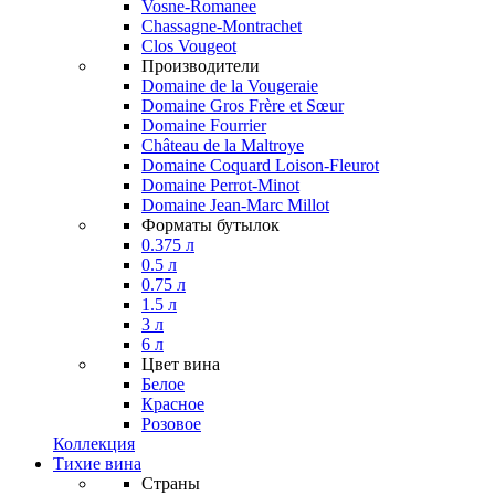
Vosne-Romanee
Chassagne-Montrachet
Clos Vougeot
Производители
Domaine de la Vougeraie
Domaine Gros Frère et Sœur
Domaine Fourrier
Château de la Maltroye
Domaine Coquard Loison-Fleurot
Domaine Perrot-Minot
Domaine Jean-Marc Millot
Форматы бутылок
0.375 л
0.5 л
0.75 л
1.5 л
3 л
6 л
Цвет вина
Белое
Красное
Розовое
Коллекция
Тихие вина
Страны