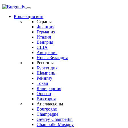
Коллекция вин
Страны
Франция
Германия
Италия
Венгрия
США
Австралия
Новая Зеландия
Регионы
Бургундия
Шампань
Рейнгау
Токай
Калифорния
Орегон
Виктория
Апелласьоны
Bourgogne
Champagne
Gevrey-Chambertin
Chambolle-Musigny