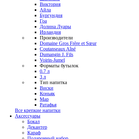
Виктория
Айла
Бургундия
Гоа
Долина Луары
Ирландия
Производители
Domaine Gros Frère et Sœur
Coutanseaux Aîné
Dumangin J. Fils
Voirin-Jumel
Форматы бутылок
0.7 л
3 л
Тип напитка
Виски
Коньяк
Мар
Ратафья
Все крепкие напитки
Аксессуары
Бокал
Декантер
Караф
Подарочный набор