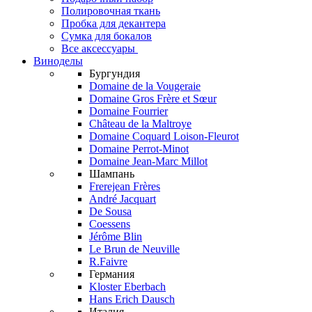
Полировочная ткань
Пробка для декантера
Сумка для бокалов
Все аксессуары
Виноделы
Бургундия
Domaine de la Vougeraie
Domaine Gros Frère et Sœur
Domaine Fourrier
Château de la Maltroye
Domaine Coquard Loison-Fleurot
Domaine Perrot-Minot
Domaine Jean-Marc Millot
Шампань
Frerejean Frères
André Jacquart
De Sousa
Coessens
Jérôme Blin
Le Brun de Neuville
R.Faivre
Германия
Kloster Eberbach
Hans Erich Dausch
Италия