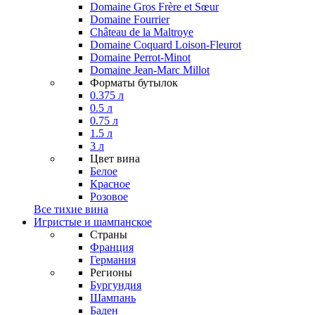
Domaine Gros Frère et Sœur
Domaine Fourrier
Château de la Maltroye
Domaine Coquard Loison-Fleurot
Domaine Perrot-Minot
Domaine Jean-Marc Millot
Форматы бутылок
0.375 л
0.5 л
0.75 л
1.5 л
3 л
Цвет вина
Белое
Красное
Розовое
Все тихие вина
Игристые и шампанское
Страны
Франция
Германия
Регионы
Бургундия
Шампань
Баден