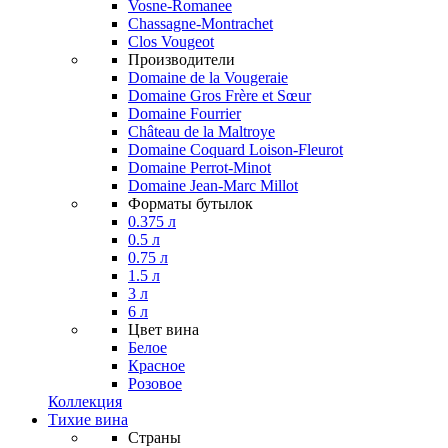
Vosne-Romanee
Chassagne-Montrachet
Clos Vougeot
Производители
Domaine de la Vougeraie
Domaine Gros Frère et Sœur
Domaine Fourrier
Château de la Maltroye
Domaine Coquard Loison-Fleurot
Domaine Perrot-Minot
Domaine Jean-Marc Millot
Форматы бутылок
0.375 л
0.5 л
0.75 л
1.5 л
3 л
6 л
Цвет вина
Белое
Красное
Розовое
Коллекция
Тихие вина
Страны