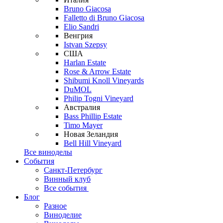
Bruno Giacosa
Falletto di Bruno Giacosa
Elio Sandri
Венгрия
Istvan Szepsy
США
Harlan Estate
Rose & Arrow Estate
Shibumi Knoll Vineyards
DuMOL
Philip Togni Vineyard
Австралия
Bass Phillip Estate
Timo Mayer
Новая Зеландия
Bell Hill Vineyard
Все виноделы
События
Санкт-Петербург
Винный клуб
Все события
Блог
Разное
Виноделие