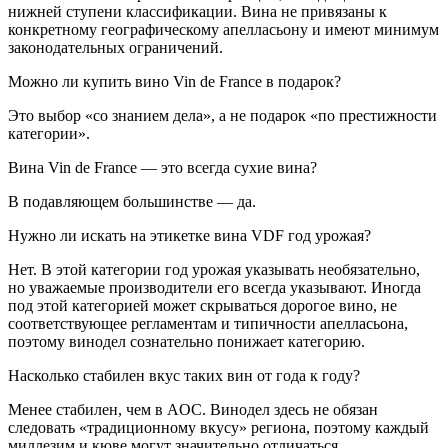
нижней ступени классификации. Вина не привязаны к
конкретному географическому апелласьону и имеют минимум
законодательных ограничений.
Можно ли купить вино Vin de France в подарок?
Это выбор «со знанием дела», а не подарок «по престижности
категории».
Вина Vin de France — это всегда сухие вина?
В подавляющем большинстве — да.
Нужно ли искать на этикетке вина VDF год урожая?
Нет. В этой категории год урожая указывать необязательно,
но уважаемые производители его всегда указывают. Иногда
под этой категорией может скрываться дорогое вино, не
соответствующее регламентам и типичности апелласьона,
поэтому винодел сознательно понижает категорию.
Насколько стабилен вкус таких вин от года к году?
Менее стабилен, чем в AOC. Винодел здесь не обязан
следовать «традиционному вкусу» региона, поэтому каждый
миллезим и кюве могут значительно отличаться.