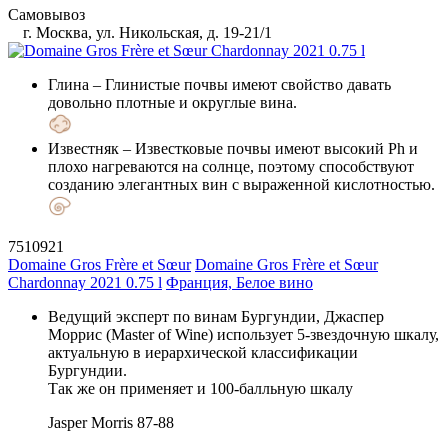
Самовывоз
г. Москва, ул. Никольская, д. 19-21/1
Глина
– Глинистые почвы имеют свойство давать
довольно плотные и округлые вина.
Известняк
– Известковые почвы имеют высокий Ph и
плохо нагреваются на солнце, поэтому способствуют
созданию элегантных вин с выраженной кислотностью.
7510921
Domaine Gros Frère et Sœur
Domaine Gros Frère et Sœur
Chardonnay 2021 0.75 l
Франция, Белое вино
Ведущий эксперт по винам Бургундии, Джаспер
Моррис (Master of Wine) использует 5-звездочную шкалу,
актуальную в иерархической классификации
Бургундии.
Так же он применяет и 100-балльную шкалу
Jasper Morris
87-88