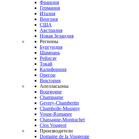
Франция
Германия
Италия
Венгрия
США
Австралия
Новая Зеландия
Регионы
Бургундия
Шампань
Рейнгау
Токай
Калифорния
Орегон
Виктория
Апелласьоны
Bourgogne
Champagne
Gevrey-Chambertin
Chambolle-Musigny
Vosne-Romanee
Chassagne-Montrachet
Clos Vougeot
Производители
Domaine de la Vougeraie