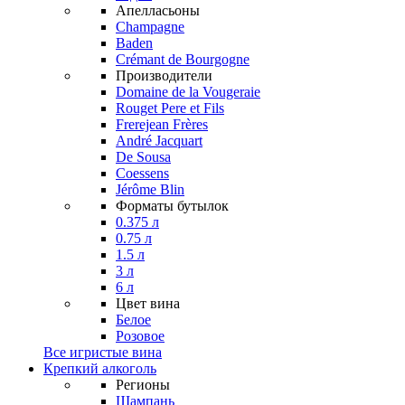
Апелласьоны
Champagne
Baden
Crémant de Bourgogne
Производители
Domaine de la Vougeraie
Rouget Pere et Fils
Frerejean Frères
André Jacquart
De Sousa
Coessens
Jérôme Blin
Форматы бутылок
0.375 л
0.75 л
1.5 л
3 л
6 л
Цвет вина
Белое
Розовое
Все игристые вина
Крепкий алкоголь
Регионы
Шампань