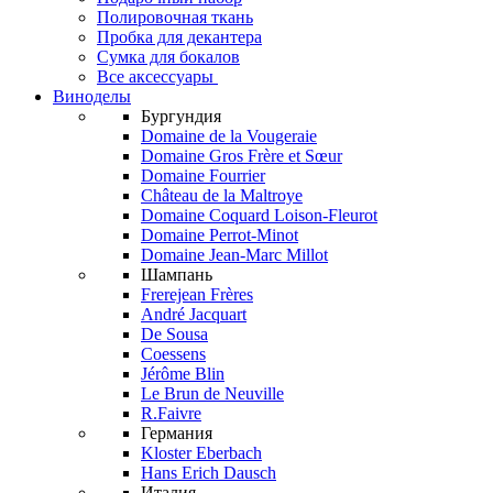
Полировочная ткань
Пробка для декантера
Сумка для бокалов
Все аксессуары
Виноделы
Бургундия
Domaine de la Vougeraie
Domaine Gros Frère et Sœur
Domaine Fourrier
Château de la Maltroye
Domaine Coquard Loison-Fleurot
Domaine Perrot-Minot
Domaine Jean-Marc Millot
Шампань
Frerejean Frères
André Jacquart
De Sousa
Coessens
Jérôme Blin
Le Brun de Neuville
R.Faivre
Германия
Kloster Eberbach
Hans Erich Dausch
Италия