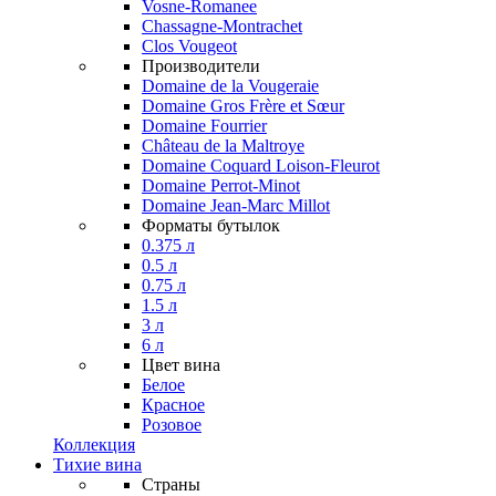
Vosne-Romanee
Chassagne-Montrachet
Clos Vougeot
Производители
Domaine de la Vougeraie
Domaine Gros Frère et Sœur
Domaine Fourrier
Château de la Maltroye
Domaine Coquard Loison-Fleurot
Domaine Perrot-Minot
Domaine Jean-Marc Millot
Форматы бутылок
0.375 л
0.5 л
0.75 л
1.5 л
3 л
6 л
Цвет вина
Белое
Красное
Розовое
Коллекция
Тихие вина
Страны