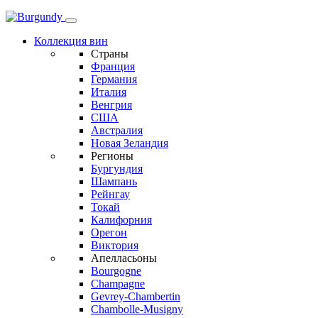
Коллекция вин
Страны
Франция
Германия
Италия
Венгрия
США
Австралия
Новая Зеландия
Регионы
Бургундия
Шампань
Рейнгау
Токай
Калифорния
Орегон
Виктория
Апелласьоны
Bourgogne
Champagne
Gevrey-Chambertin
Chambolle-Musigny