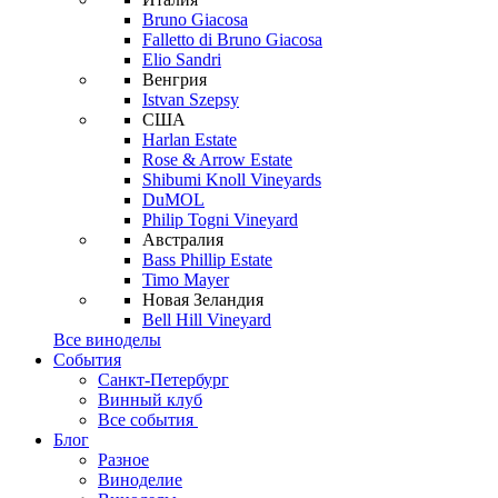
Bruno Giacosa
Falletto di Bruno Giacosa
Elio Sandri
Венгрия
Istvan Szepsy
США
Harlan Estate
Rose & Arrow Estate
Shibumi Knoll Vineyards
DuMOL
Philip Togni Vineyard
Австралия
Bass Phillip Estate
Timo Mayer
Новая Зеландия
Bell Hill Vineyard
Все виноделы
События
Санкт-Петербург
Винный клуб
Все события
Блог
Разное
Виноделие