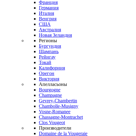
Франция
Германия
Италия
Венгрия
США
Австралия
Новая Зеландия
Регионы
Бургундия
Шампань
Рейнгау
Токай
Калифорния
Орегон
Виктория
Апелласьоны
Bourgogne
Champagne
Gevrey-Chambertin
Chambolle-Musigny
Vosne-Romanee
Chassagne-Montrachet
Clos Vougeot
Производители
Domaine de la Vougeraie