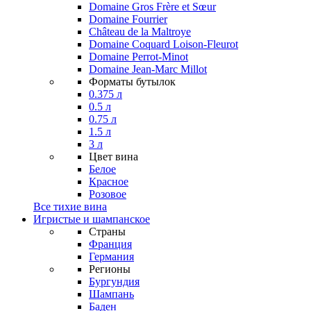
Domaine Gros Frère et Sœur
Domaine Fourrier
Château de la Maltroye
Domaine Coquard Loison-Fleurot
Domaine Perrot-Minot
Domaine Jean-Marc Millot
Форматы бутылок
0.375 л
0.5 л
0.75 л
1.5 л
3 л
Цвет вина
Белое
Красное
Розовое
Все тихие вина
Игристые и шампанское
Страны
Франция
Германия
Регионы
Бургундия
Шампань
Баден