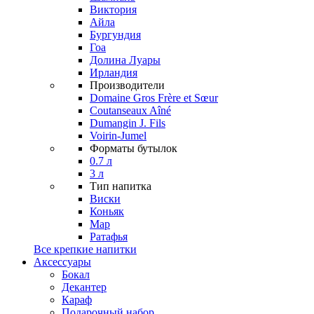
Виктория
Айла
Бургундия
Гоа
Долина Луары
Ирландия
Производители
Domaine Gros Frère et Sœur
Coutanseaux Aîné
Dumangin J. Fils
Voirin-Jumel
Форматы бутылок
0.7 л
3 л
Тип напитка
Виски
Коньяк
Мар
Ратафья
Все крепкие напитки
Аксессуары
Бокал
Декантер
Караф
Подарочный набор