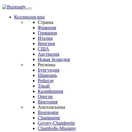
Коллекция вин
Страны
Франция
Германия
Италия
Венгрия
США
Австралия
Новая Зеландия
Регионы
Бургундия
Шампань
Рейнгау
Токай
Калифорния
Орегон
Виктория
Апелласьоны
Bourgogne
Champagne
Gevrey-Chambertin
Chambolle-Musigny