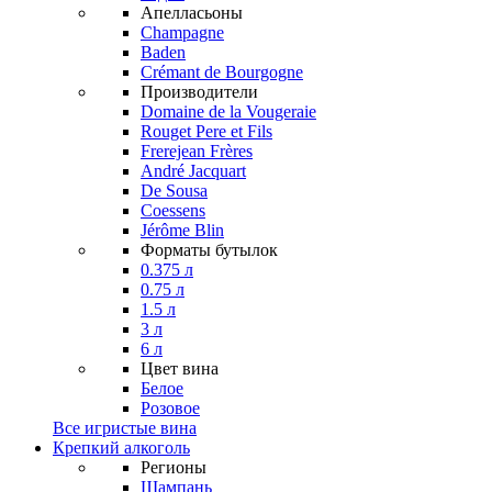
Апелласьоны
Champagne
Baden
Crémant de Bourgogne
Производители
Domaine de la Vougeraie
Rouget Pere et Fils
Frerejean Frères
André Jacquart
De Sousa
Coessens
Jérôme Blin
Форматы бутылок
0.375 л
0.75 л
1.5 л
3 л
6 л
Цвет вина
Белое
Розовое
Все игристые вина
Крепкий алкоголь
Регионы
Шампань