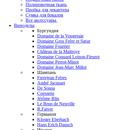
Полировочная ткань
Пробка для декантера
Сумка для бокалов
Все аксессуары
Виноделы
Бургундия
Domaine de la Vougeraie
Domaine Gros Frère et Sœur
Domaine Fourrier
Château de la Maltroye
Domaine Coquard Loison-Fleurot
Domaine Perrot-Minot
Domaine Jean-Marc Millot
Шампань
Frerejean Frères
André Jacquart
De Sousa
Coessens
Jérôme Blin
Le Brun de Neuville
R.Faivre
Германия
Kloster Eberbach
Hans Erich Dausch
Италия