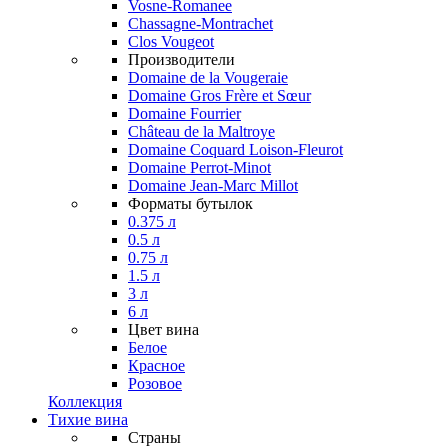
Vosne-Romanee
Chassagne-Montrachet
Clos Vougeot
Производители
Domaine de la Vougeraie
Domaine Gros Frère et Sœur
Domaine Fourrier
Château de la Maltroye
Domaine Coquard Loison-Fleurot
Domaine Perrot-Minot
Domaine Jean-Marc Millot
Форматы бутылок
0.375 л
0.5 л
0.75 л
1.5 л
3 л
6 л
Цвет вина
Белое
Красное
Розовое
Коллекция
Тихие вина
Страны