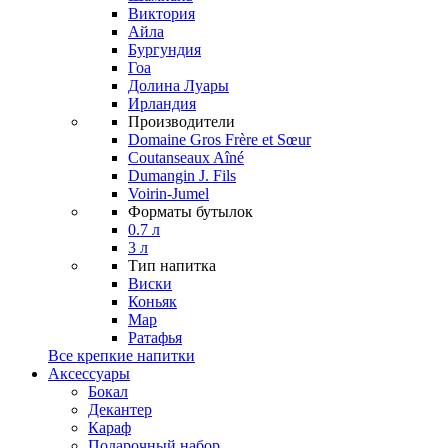
Виктория
Айла
Бургундия
Гоа
Долина Луары
Ирландия
Производители
Domaine Gros Frère et Sœur
Coutanseaux Aîné
Dumangin J. Fils
Voirin-Jumel
Форматы бутылок
0.7 л
3 л
Тип напитка
Виски
Коньяк
Мар
Ратафья
Все крепкие напитки
Аксессуары
Бокал
Декантер
Караф
Подарочный набор