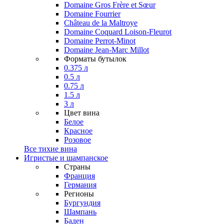
Domaine Gros Frère et Sœur
Domaine Fourrier
Château de la Maltroye
Domaine Coquard Loison-Fleurot
Domaine Perrot-Minot
Domaine Jean-Marc Millot
Форматы бутылок
0.375 л
0.5 л
0.75 л
1.5 л
3 л
Цвет вина
Белое
Красное
Розовое
Все тихие вина
Игристые и шампанское
Страны
Франция
Германия
Регионы
Бургундия
Шампань
Баден