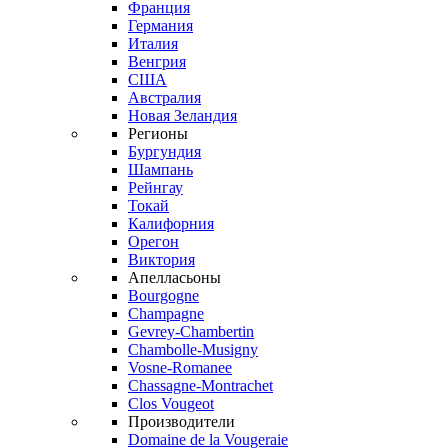
Франция
Германия
Италия
Венгрия
США
Австралия
Новая Зеландия
Регионы
Бургундия
Шампань
Рейнгау
Токай
Калифорния
Орегон
Виктория
Апелласьоны
Bourgogne
Champagne
Gevrey-Chambertin
Chambolle-Musigny
Vosne-Romanee
Chassagne-Montrachet
Clos Vougeot
Производители
Domaine de la Vougeraie