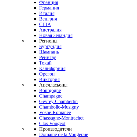
Франция
Германия
Италия
Венгрия
США
Австралия
Новая Зеландия
Регионы
Бургундия
Шампань
Рейнгау
Токай
Калифорния
Орегон
Виктория
Апелласьоны
Bourgogne
Champagne
Gevrey-Chambertin
Chambolle-Musigny
Vosne-Romanee
Chassagne-Montrachet
Clos Vougeot
Производители
Domaine de la Vougeraie