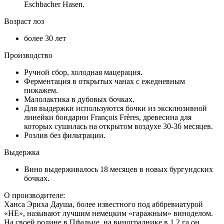
Eschbacher Hasen.
Возраст лоз
более 30 лет
Производство
Ручной сбор, холодная мацерация.
Ферментация в открытых чанах с ежедневным
пижажем.
Малолактика в дубовых бочках.
Для выдержки используются бочки из эксклюзивной
линейки бондарни François Frères, древесина для
которых сушилась на открытом воздухе 30-36 месяцев.
Розлив без фильтрации.
Выдержка
Вино выдерживалось 18 месяцев в новых бургундских
бочках.
О производителе:
Ханса Эриха Дауша, более известного под аббревиатурой
«HE», называют лучшим немецким «гаражным» виноделом.
На своей родине в Пфальце, на винограднике в 1.2 га он