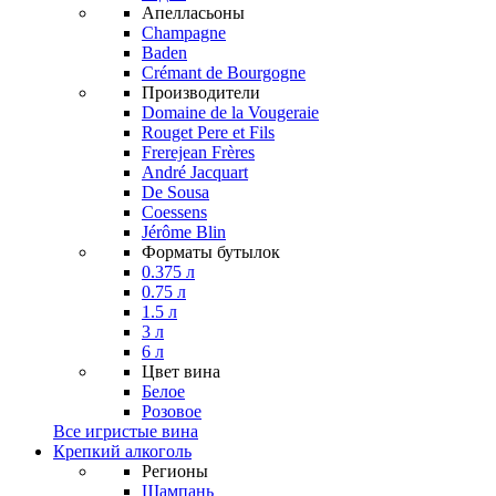
Апелласьоны
Champagne
Baden
Crémant de Bourgogne
Производители
Domaine de la Vougeraie
Rouget Pere et Fils
Frerejean Frères
André Jacquart
De Sousa
Coessens
Jérôme Blin
Форматы бутылок
0.375 л
0.75 л
1.5 л
3 л
6 л
Цвет вина
Белое
Розовое
Все игристые вина
Крепкий алкоголь
Регионы
Шампань