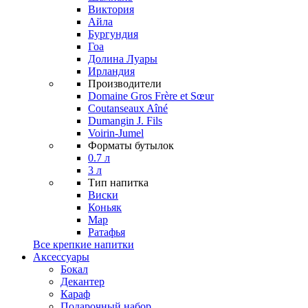
Виктория
Айла
Бургундия
Гоа
Долина Луары
Ирландия
Производители
Domaine Gros Frère et Sœur
Coutanseaux Aîné
Dumangin J. Fils
Voirin-Jumel
Форматы бутылок
0.7 л
3 л
Тип напитка
Виски
Коньяк
Мар
Ратафья
Все крепкие напитки
Аксессуары
Бокал
Декантер
Караф
Подарочный набор