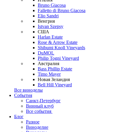
Bruno Giacosa
Falletto di Bruno Giacosa
Elio Sandri
Венгрия
Istvan Szepsy
США
Harlan Estate
Rose & Arrow Estate
Shibumi Knoll Vineyards
DuMOL
Philip Togni Vineyard
Австралия
Bass Phillip Estate
Timo Mayer
Новая Зеландия
Bell Hill Vineyard
Все виноделы
События
Санкт-Петербург
Винный клуб
Все события
Блог
Разное
Виноделие