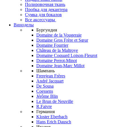
Полировочная ткань
Пробка для декантера
Сумка для бокалов
Все аксессуары
Виноделы
Бургундия
Domaine de la Vougeraie
Domaine Gros Frère et Sœur
Domaine Fourrier
Château de la Maltroye
Domaine Coquard Loison-Fleurot
Domaine Perrot-Minot
Domaine Jean-Marc Millot
Шампань
Frerejean Frères
André Jacquart
De Sousa
Coessens
Jérôme Blin
Le Brun de Neuville
R.Faivre
Германия
Kloster Eberbach
Hans Erich Dausch
Италия