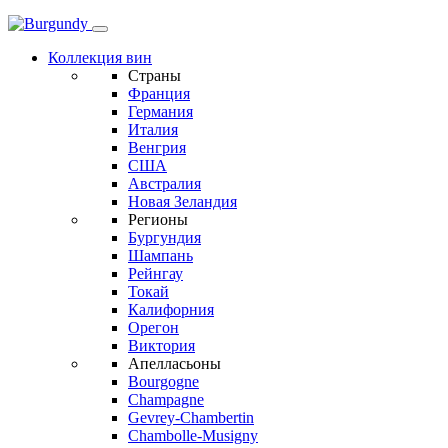
Коллекция вин
Страны
Франция
Германия
Италия
Венгрия
США
Австралия
Новая Зеландия
Регионы
Бургундия
Шампань
Рейнгау
Токай
Калифорния
Орегон
Виктория
Апелласьоны
Bourgogne
Champagne
Gevrey-Chambertin
Chambolle-Musigny