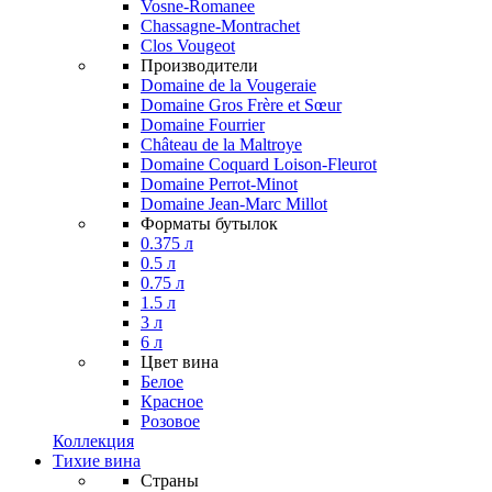
Vosne-Romanee
Chassagne-Montrachet
Clos Vougeot
Производители
Domaine de la Vougeraie
Domaine Gros Frère et Sœur
Domaine Fourrier
Château de la Maltroye
Domaine Coquard Loison-Fleurot
Domaine Perrot-Minot
Domaine Jean-Marc Millot
Форматы бутылок
0.375 л
0.5 л
0.75 л
1.5 л
3 л
6 л
Цвет вина
Белое
Красное
Розовое
Коллекция
Тихие вина
Страны