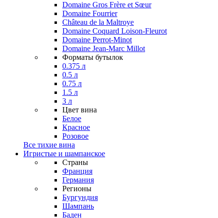
Domaine Gros Frère et Sœur
Domaine Fourrier
Château de la Maltroye
Domaine Coquard Loison-Fleurot
Domaine Perrot-Minot
Domaine Jean-Marc Millot
Форматы бутылок
0.375 л
0.5 л
0.75 л
1.5 л
3 л
Цвет вина
Белое
Красное
Розовое
Все тихие вина
Игристые и шампанское
Страны
Франция
Германия
Регионы
Бургундия
Шампань
Баден