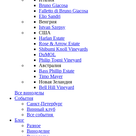
Bruno Giacosa
Falletto di Bruno Giacosa
Elio Sandri
Венгрия
Istvan Szepsy
США
Harlan Estate
Rose & Arrow Estate
Shibumi Knoll Vineyards
DuMOL
Philip Togni Vineyard
Австралия
Bass Phillip Estate
Timo Mayer
Новая Зеландия
Bell Hill Vineyard
Все виноделы
События
Санкт-Петербург
Винный клуб
Все события
Блог
Разное
Виноделие