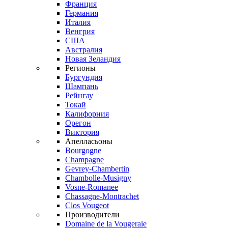
Франция
Германия
Италия
Венгрия
США
Австралия
Новая Зеландия
Регионы
Бургундия
Шампань
Рейнгау
Токай
Калифорния
Орегон
Виктория
Апелласьоны
Bourgogne
Champagne
Gevrey-Chambertin
Chambolle-Musigny
Vosne-Romanee
Chassagne-Montrachet
Clos Vougeot
Производители
Domaine de la Vougeraie