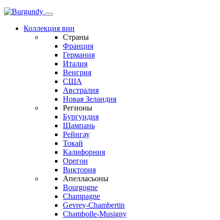
Коллекция вин
Страны
Франция
Германия
Италия
Венгрия
США
Австралия
Новая Зеландия
Регионы
Бургундия
Шампань
Рейнгау
Токай
Калифорния
Орегон
Виктория
Апелласьоны
Bourgogne
Champagne
Gevrey-Chambertin
Chambolle-Musigny