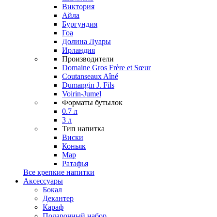
Виктория
Айла
Бургундия
Гоа
Долина Луары
Ирландия
Производители
Domaine Gros Frère et Sœur
Coutanseaux Aîné
Dumangin J. Fils
Voirin-Jumel
Форматы бутылок
0.7 л
3 л
Тип напитка
Виски
Коньяк
Мар
Ратафья
Все крепкие напитки
Аксессуары
Бокал
Декантер
Караф
Подарочный набор