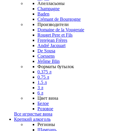
Апелласьоны
Champagne
Baden
Crémant de Bourgogne
Производители
Domaine de la Vougeraie
Rouget Pere et Fils
Frerejean Frères
André Jacquart
De Sousa
Coessens
Jérôme Blin
Форматы бутылок
0.375 л
0.75 л
1.5 л
3 л
6 л
Цвет вина
Белое
Розовое
Все игристые вина
Крепкий алкоголь
Регионы
Шампань