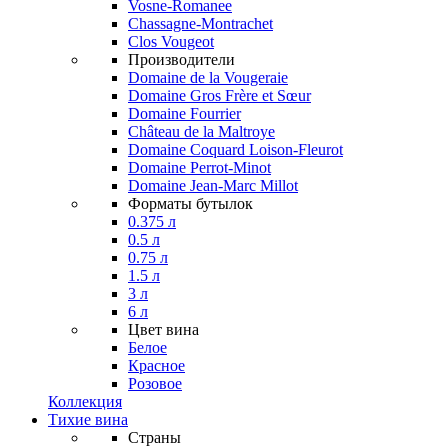
Vosne-Romanee
Chassagne-Montrachet
Clos Vougeot
Производители
Domaine de la Vougeraie
Domaine Gros Frère et Sœur
Domaine Fourrier
Château de la Maltroye
Domaine Coquard Loison-Fleurot
Domaine Perrot-Minot
Domaine Jean-Marc Millot
Форматы бутылок
0.375 л
0.5 л
0.75 л
1.5 л
3 л
6 л
Цвет вина
Белое
Красное
Розовое
Коллекция
Тихие вина
Страны