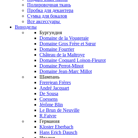
Полировочная ткань
Пробка для декантера
Сумка для бокалов
Все аксессуары
Виноделы
Бургундия
Domaine de la Vougeraie
Domaine Gros Frère et Sœur
Domaine Fourrier
Château de la Maltroye
Domaine Coquard Loison-Fleurot
Domaine Perrot-Minot
Domaine Jean-Marc Millot
Шампань
Frerejean Frères
André Jacquart
De Sousa
Coessens
Jérôme Blin
Le Brun de Neuville
R.Faivre
Германия
Kloster Eberbach
Hans Erich Dausch
Италия