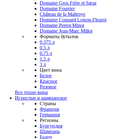
Domaine Gros Frère et Sœur
Domaine Fourrier
Château de la Maltroye
Domaine Coquard Loison-Fleurot
Domaine Perrot-Minot
Domaine Jean-Marc Millot
Форматы бутылок
0.375 л
0.5 л
0.75 л
1.5 л
3 л
Цвет вина
Белое
Красное
Розовое
Все тихие вина
Игристые и шампанское
Страны
Франция
Германия
Регионы
Бургундия
Шампань
Баден