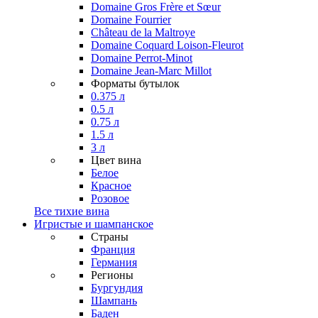
Domaine Gros Frère et Sœur
Domaine Fourrier
Château de la Maltroye
Domaine Coquard Loison-Fleurot
Domaine Perrot-Minot
Domaine Jean-Marc Millot
Форматы бутылок
0.375 л
0.5 л
0.75 л
1.5 л
3 л
Цвет вина
Белое
Красное
Розовое
Все тихие вина
Игристые и шампанское
Страны
Франция
Германия
Регионы
Бургундия
Шампань
Баден