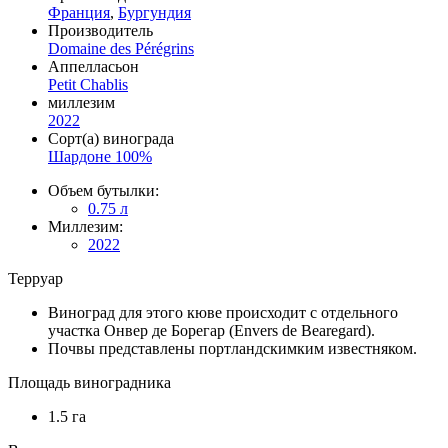
Франция
,
Бургундия
Производитель
Domaine des Pérégrins
Аппелласьон
Petit Chablis
миллезим
2022
Сорт(а) винограда
Шардоне 100%
Объем бутылки:
0.75 л
Миллезим:
2022
Терруар
Виноград для этого кюве происходит с отдельного
участка Онвер де Борегар (Envers de Bearegard).
Почвы представлены портландскимким известняком.
Площадь виноградника
1.5 га