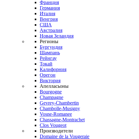
Франция
Германия
Италия
Венгрия
США
Австралия
Новая Зеландия
Регионы
Бургундия
Шампань
Рейнгау
Токай
Калифорния
Орегон
Виктория
Апелласьоны
Bourgogne
Champagne
Gevrey-Chambertin
Chambolle-Musigny
Vosne-Romanee
Chassagne-Montrachet
Clos Vougeot
Производители
Domaine de la Vougeraie