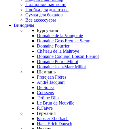
Полировочная ткань
Пробка для декантера
Сумка для бокалов
Все аксессуары
Виноделы
Бургундия
Domaine de la Vougeraie
Domaine Gros Frère et Sœur
Domaine Fourrier
Château de la Maltroye
Domaine Coquard Loison-Fleurot
Domaine Perrot-Minot
Domaine Jean-Marc Millot
Шампань
Frerejean Frères
André Jacquart
De Sousa
Coessens
Jérôme Blin
Le Brun de Neuville
R.Faivre
Германия
Kloster Eberbach
Hans Erich Dausch
Италия