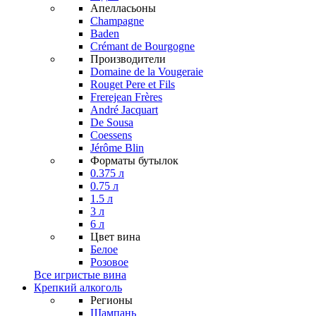
Апелласьоны
Champagne
Baden
Crémant de Bourgogne
Производители
Domaine de la Vougeraie
Rouget Pere et Fils
Frerejean Frères
André Jacquart
De Sousa
Coessens
Jérôme Blin
Форматы бутылок
0.375 л
0.75 л
1.5 л
3 л
6 л
Цвет вина
Белое
Розовое
Все игристые вина
Крепкий алкоголь
Регионы
Шампань