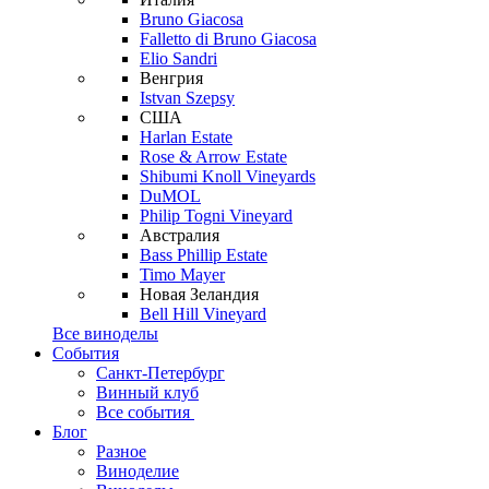
Bruno Giacosa
Falletto di Bruno Giacosa
Elio Sandri
Венгрия
Istvan Szepsy
США
Harlan Estate
Rose & Arrow Estate
Shibumi Knoll Vineyards
DuMOL
Philip Togni Vineyard
Австралия
Bass Phillip Estate
Timo Mayer
Новая Зеландия
Bell Hill Vineyard
Все виноделы
События
Санкт-Петербург
Винный клуб
Все события
Блог
Разное
Виноделие