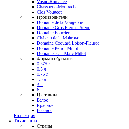
Vosne-Romanee
Chassagne-Montrachet
Clos Vougeot
Производители
Domaine de la Vougeraie
Domaine Gros Frère et Sœur
Domaine Fourrier
Château de la Maltroye
Domaine Coquard Loison-Fleurot
Domaine Perrot-Minot
Domaine Jean-Marc Millot
Форматы бутылок
0.375 л
0.5 л
0.75 л
1.5 л
3 л
6 л
Цвет вина
Белое
Красное
Розовое
Коллекция
Тихие вина
Страны