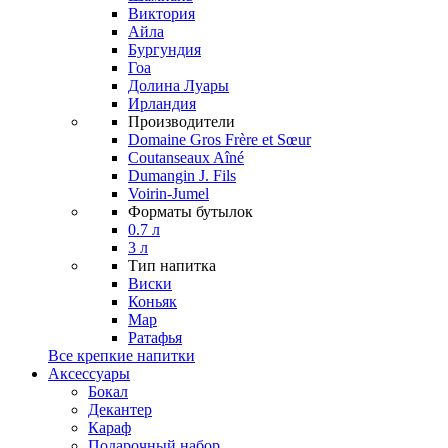
Виктория
Айла
Бургундия
Гоа
Долина Луары
Ирландия
Производители
Domaine Gros Frère et Sœur
Coutanseaux Aîné
Dumangin J. Fils
Voirin-Jumel
Форматы бутылок
0.7 л
3 л
Тип напитка
Виски
Коньяк
Мар
Ратафья
Все крепкие напитки
Аксессуары
Бокал
Декантер
Караф
Подарочный набор