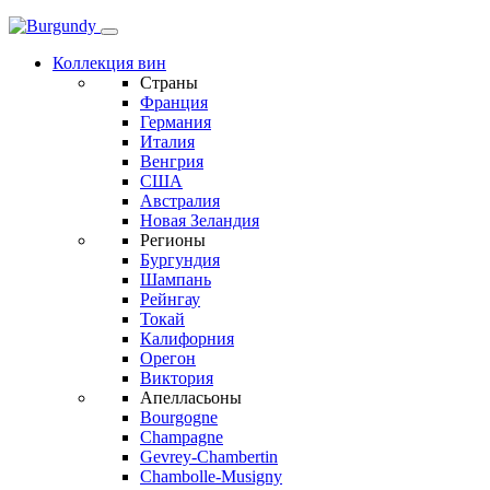
Коллекция вин
Страны
Франция
Германия
Италия
Венгрия
США
Австралия
Новая Зеландия
Регионы
Бургундия
Шампань
Рейнгау
Токай
Калифорния
Орегон
Виктория
Апелласьоны
Bourgogne
Champagne
Gevrey-Chambertin
Chambolle-Musigny