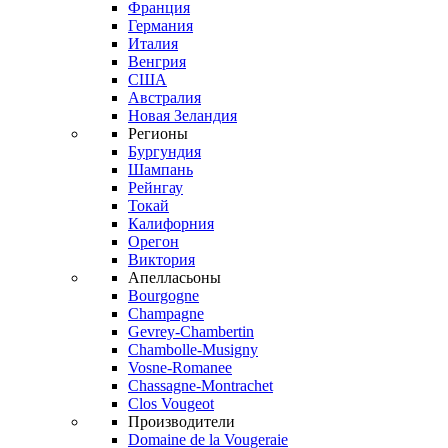
Франция
Германия
Италия
Венгрия
США
Австралия
Новая Зеландия
Регионы
Бургундия
Шампань
Рейнгау
Токай
Калифорния
Орегон
Виктория
Апелласьоны
Bourgogne
Champagne
Gevrey-Chambertin
Chambolle-Musigny
Vosne-Romanee
Chassagne-Montrachet
Clos Vougeot
Производители
Domaine de la Vougeraie