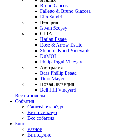
Bruno Giacosa
Falletto di Bruno Giacosa
Elio Sandri
Венгрия
Istvan Szepsy
США
Harlan Estate
Rose & Arrow Estate
Shibumi Knoll Vineyards
DuMOL
Philip Togni Vineyard
Австралия
Bass Phillip Estate
Timo Mayer
Новая Зеландия
Bell Hill Vineyard
Все виноделы
События
Санкт-Петербург
Винный клуб
Все события
Блог
Разное
Виноделие