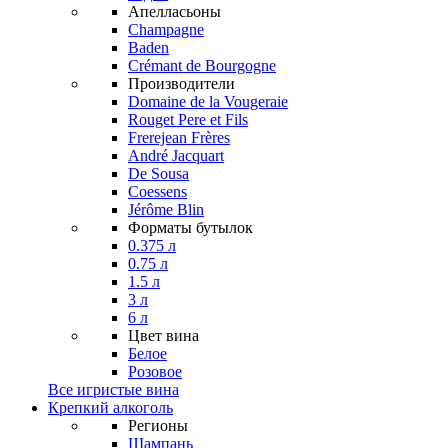
Апелласьоны
Champagne
Baden
Crémant de Bourgogne
Производители
Domaine de la Vougeraie
Rouget Pere et Fils
Frerejean Frères
André Jacquart
De Sousa
Coessens
Jérôme Blin
Форматы бутылок
0.375 л
0.75 л
1.5 л
3 л
6 л
Цвет вина
Белое
Розовое
Все игристые вина
Крепкий алкоголь
Регионы
Шампань