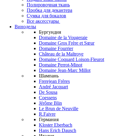
Полировочная ткань
Пробка для декантера
Сумка для бокалов
Все аксессуары
Виноделы
Бургундия
Domaine de la Vougeraie
Domaine Gros Frère et Sœur
Domaine Fourrier
Château de la Maltroye
Domaine Coquard Loison-Fleurot
Domaine Perrot-Minot
Domaine Jean-Marc Millot
Шампань
Frerejean Frères
André Jacquart
De Sousa
Coessens
Jérôme Blin
Le Brun de Neuville
R.Faivre
Германия
Kloster Eberbach
Hans Erich Dausch
Италия