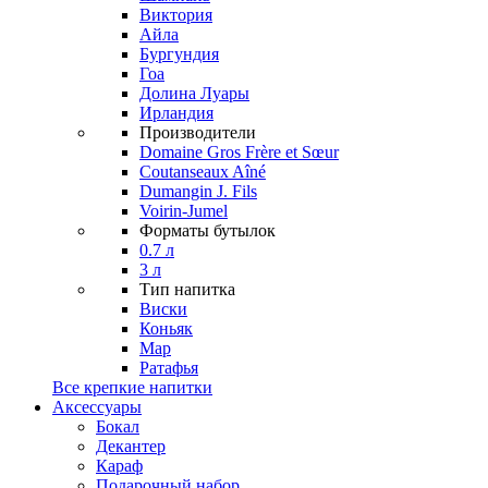
Виктория
Айла
Бургундия
Гоа
Долина Луары
Ирландия
Производители
Domaine Gros Frère et Sœur
Coutanseaux Aîné
Dumangin J. Fils
Voirin-Jumel
Форматы бутылок
0.7 л
3 л
Тип напитка
Виски
Коньяк
Мар
Ратафья
Все крепкие напитки
Аксессуары
Бокал
Декантер
Караф
Подарочный набор