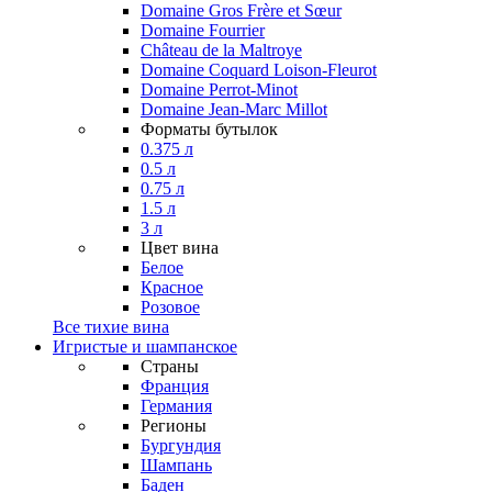
Domaine Gros Frère et Sœur
Domaine Fourrier
Château de la Maltroye
Domaine Coquard Loison-Fleurot
Domaine Perrot-Minot
Domaine Jean-Marc Millot
Форматы бутылок
0.375 л
0.5 л
0.75 л
1.5 л
3 л
Цвет вина
Белое
Красное
Розовое
Все тихие вина
Игристые и шампанское
Страны
Франция
Германия
Регионы
Бургундия
Шампань
Баден