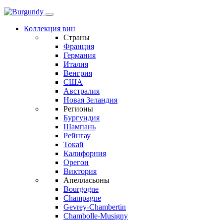
Коллекция вин
Страны
Франция
Германия
Италия
Венгрия
США
Австралия
Новая Зеландия
Регионы
Бургундия
Шампань
Рейнгау
Токай
Калифорния
Орегон
Виктория
Апелласьоны
Bourgogne
Champagne
Gevrey-Chambertin
Chambolle-Musigny