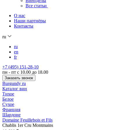
Виноделы
Все статьи
О нас
Наши партнёры
Контакты
ru
ru
en
fr
+7 (495) 151-28-10
пн - пт с 10.00 до 18.00
Заказать звонок
Burgundy ru
Каталог вин
Тихое
Белое
Сухое
Франция
Шардоне
Domaine Feuillebois et Fils
Chablis 1er Cru Montmains