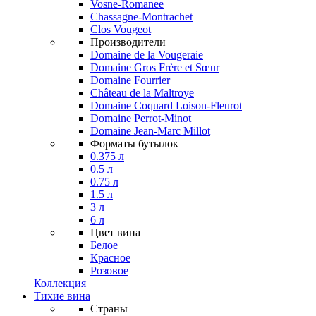
Vosne-Romanee
Chassagne-Montrachet
Clos Vougeot
Производители
Domaine de la Vougeraie
Domaine Gros Frère et Sœur
Domaine Fourrier
Château de la Maltroye
Domaine Coquard Loison-Fleurot
Domaine Perrot-Minot
Domaine Jean-Marc Millot
Форматы бутылок
0.375 л
0.5 л
0.75 л
1.5 л
3 л
6 л
Цвет вина
Белое
Красное
Розовое
Коллекция
Тихие вина
Страны