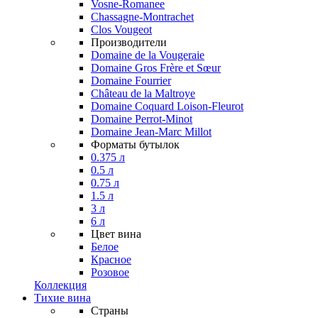
Vosne-Romanee
Chassagne-Montrachet
Clos Vougeot
Производители
Domaine de la Vougeraie
Domaine Gros Frère et Sœur
Domaine Fourrier
Château de la Maltroye
Domaine Coquard Loison-Fleurot
Domaine Perrot-Minot
Domaine Jean-Marc Millot
Форматы бутылок
0.375 л
0.5 л
0.75 л
1.5 л
3 л
6 л
Цвет вина
Белое
Красное
Розовое
Коллекция
Тихие вина
Страны