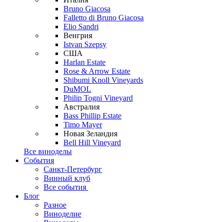
Bruno Giacosa
Falletto di Bruno Giacosa
Elio Sandri
Венгрия
Istvan Szepsy
США
Harlan Estate
Rose & Arrow Estate
Shibumi Knoll Vineyards
DuMOL
Philip Togni Vineyard
Австралия
Bass Phillip Estate
Timo Mayer
Новая Зеландия
Bell Hill Vineyard
Все виноделы
События
Санкт-Петербург
Винный клуб
Все события
Блог
Разное
Виноделие