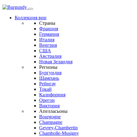
Коллекция вин
Страны
Франция
Германия
Италия
Венгрия
США
Австралия
Новая Зеландия
Регионы
Бургундия
Шампань
Рейнгау
Токай
Калифорния
Орегон
Виктория
Апелласьоны
Bourgogne
Champagne
Gevrey-Chambertin
Chambolle-Musigny