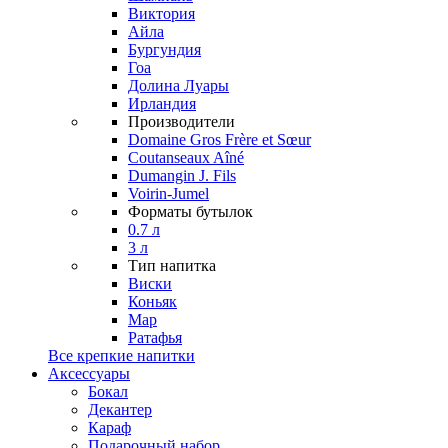
Виктория
Айла
Бургундия
Гоа
Долина Луары
Ирландия
Производители
Domaine Gros Frère et Sœur
Coutanseaux Aîné
Dumangin J. Fils
Voirin-Jumel
Форматы бутылок
0.7 л
3 л
Тип напитка
Виски
Коньяк
Мар
Ратафья
Все крепкие напитки
Аксессуары
Бокал
Декантер
Караф
Подарочный набор