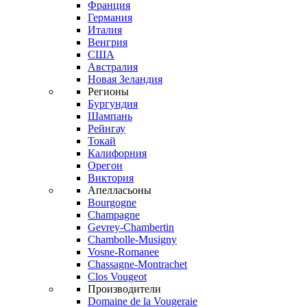
Франция
Германия
Италия
Венгрия
США
Австралия
Новая Зеландия
Регионы
Бургундия
Шампань
Рейнгау
Токай
Калифорния
Орегон
Виктория
Апелласьоны
Bourgogne
Champagne
Gevrey-Chambertin
Chambolle-Musigny
Vosne-Romanee
Chassagne-Montrachet
Clos Vougeot
Производители
Domaine de la Vougeraie