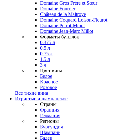
Domaine Gros Frère et Sœur
Domaine Fourrier
Château de la Maltroye
Domaine Coquard Loison-Fleurot
Domaine Perrot-Minot
Domaine Jean-Marc Millot
Форматы бутылок
0.375 л
0.5 л
0.75 л
1.5 л
3 л
Цвет вина
Белое
Красное
Розовое
Все тихие вина
Игристые и шампанское
Страны
Франция
Германия
Регионы
Бургундия
Шампань
Баден