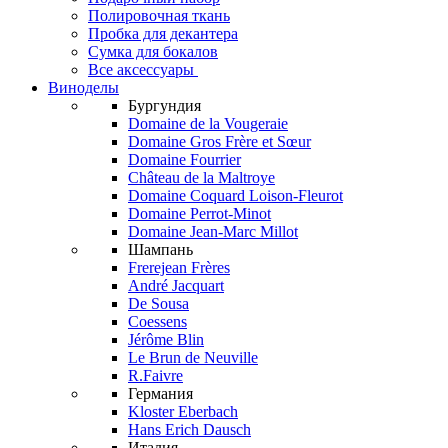
Полировочная ткань
Пробка для декантера
Сумка для бокалов
Все аксессуары
Виноделы
Бургундия
Domaine de la Vougeraie
Domaine Gros Frère et Sœur
Domaine Fourrier
Château de la Maltroye
Domaine Coquard Loison-Fleurot
Domaine Perrot-Minot
Domaine Jean-Marc Millot
Шампань
Frerejean Frères
André Jacquart
De Sousa
Coessens
Jérôme Blin
Le Brun de Neuville
R.Faivre
Германия
Kloster Eberbach
Hans Erich Dausch
Италия