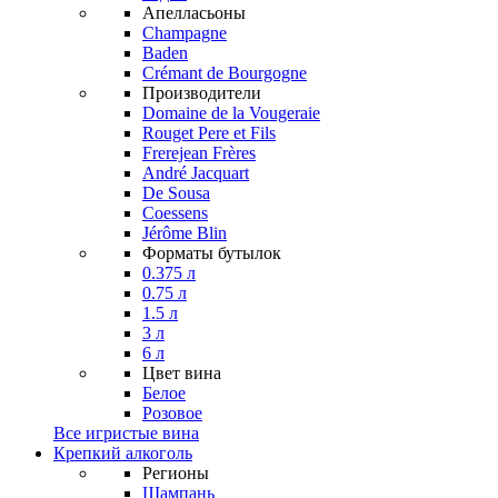
Апелласьоны
Champagne
Baden
Crémant de Bourgogne
Производители
Domaine de la Vougeraie
Rouget Pere et Fils
Frerejean Frères
André Jacquart
De Sousa
Coessens
Jérôme Blin
Форматы бутылок
0.375 л
0.75 л
1.5 л
3 л
6 л
Цвет вина
Белое
Розовое
Все игристые вина
Крепкий алкоголь
Регионы
Шампань