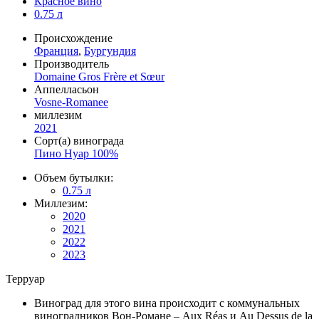
Красное вино
0.75 л
Происхождение
Франция
,
Бургундия
Производитель
Domaine Gros Frère et Sœur
Аппелласьон
Vosne-Romanee
миллезим
2021
Сорт(а) винограда
Пино Нуар 100%
Объем бутылки:
0.75 л
Миллезим:
2020
2021
2022
2023
Терруар
Виноград для этого вина происходит с коммунальных
виноградников Вон-Романе – Aux Réas и Au Dessus de la