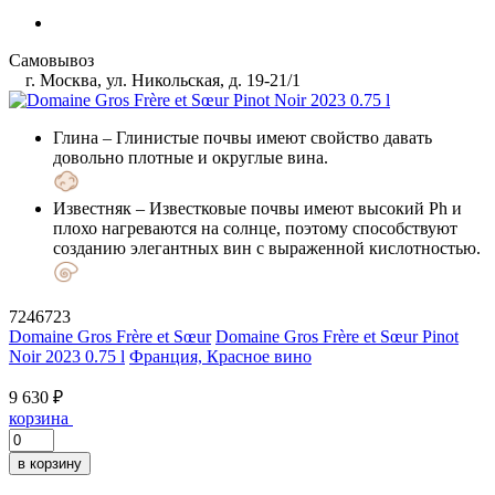
Самовывоз
г. Москва, ул. Никольская, д. 19-21/1
Глина
– Глинистые почвы имеют свойство давать
довольно плотные и округлые вина.
Известняк
– Известковые почвы имеют высокий Ph и
плохо нагреваются на солнце, поэтому способствуют
созданию элегантных вин с выраженной кислотностью.
7246723
Domaine Gros Frère et Sœur
Domaine Gros Frère et Sœur Pinot
Noir 2023 0.75 l
Франция, Красное вино
9 630 ₽
корзина
в корзину