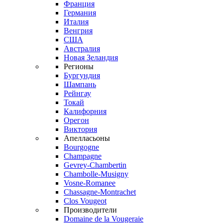
Франция
Германия
Италия
Венгрия
США
Австралия
Новая Зеландия
Регионы
Бургундия
Шампань
Рейнгау
Токай
Калифорния
Орегон
Виктория
Апелласьоны
Bourgogne
Champagne
Gevrey-Chambertin
Chambolle-Musigny
Vosne-Romanee
Chassagne-Montrachet
Clos Vougeot
Производители
Domaine de la Vougeraie