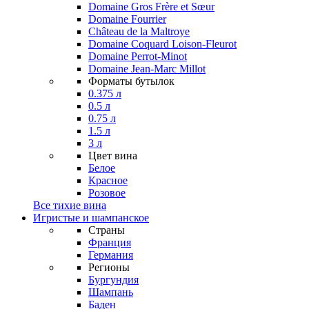
Domaine Gros Frère et Sœur
Domaine Fourrier
Château de la Maltroye
Domaine Coquard Loison-Fleurot
Domaine Perrot-Minot
Domaine Jean-Marc Millot
Форматы бутылок
0.375 л
0.5 л
0.75 л
1.5 л
3 л
Цвет вина
Белое
Красное
Розовое
Все тихие вина
Игристые и шампанское
Страны
Франция
Германия
Регионы
Бургундия
Шампань
Баден