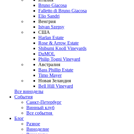
Bruno Giacosa
Falletto di Bruno Giacosa
Elio Sandri
Венгрия
Istvan Szepsy
США
Harlan Estate
Rose & Arrow Estate
Shibumi Knoll Vineyards
DuMOL
Philip Togni Vineyard
Австралия
Bass Phillip Estate
Timo Mayer
Новая Зеландия
Bell Hill Vineyard
Все виноделы
События
Санкт-Петербург
Винный клуб
Все события
Блог
Разное
Виноделие