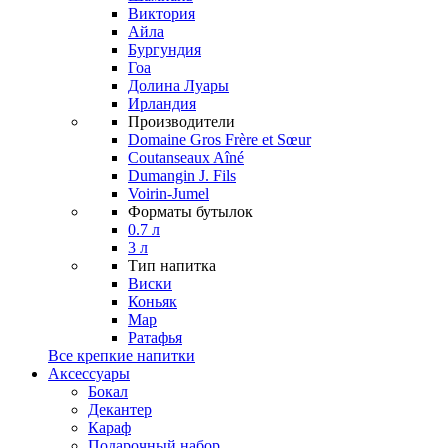
Виктория
Айла
Бургундия
Гоа
Долина Луары
Ирландия
Производители
Domaine Gros Frère et Sœur
Coutanseaux Aîné
Dumangin J. Fils
Voirin-Jumel
Форматы бутылок
0.7 л
3 л
Тип напитка
Виски
Коньяк
Мар
Ратафья
Все крепкие напитки
Аксессуары
Бокал
Декантер
Караф
Подарочный набор