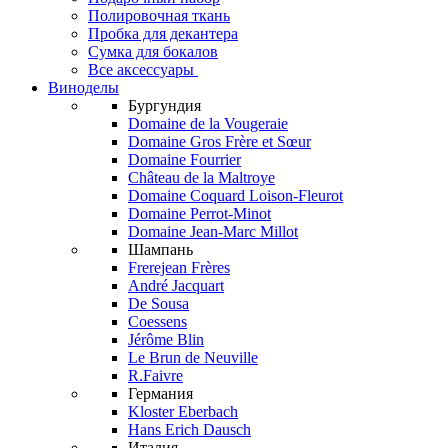
Полировочная ткань
Пробка для декантера
Сумка для бокалов
Все аксессуары
Виноделы
Бургундия
Domaine de la Vougeraie
Domaine Gros Frère et Sœur
Domaine Fourrier
Château de la Maltroye
Domaine Coquard Loison-Fleurot
Domaine Perrot-Minot
Domaine Jean-Marc Millot
Шампань
Frerejean Frères
André Jacquart
De Sousa
Coessens
Jérôme Blin
Le Brun de Neuville
R.Faivre
Германия
Kloster Eberbach
Hans Erich Dausch
Италия