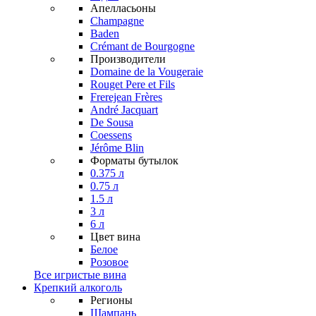
Апелласьоны
Champagne
Baden
Crémant de Bourgogne
Производители
Domaine de la Vougeraie
Rouget Pere et Fils
Frerejean Frères
André Jacquart
De Sousa
Coessens
Jérôme Blin
Форматы бутылок
0.375 л
0.75 л
1.5 л
3 л
6 л
Цвет вина
Белое
Розовое
Все игристые вина
Крепкий алкоголь
Регионы
Шампань