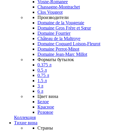
Vosne-Romanee
Chassagne-Montrachet
Clos Vougeot
Производители
Domaine de la Vougeraie
Domaine Gros Frère et Sœur
Domaine Fourrier
Château de la Maltroye
Domaine Coquard Loison-Fleurot
Domaine Perrot-Minot
Domaine Jean-Marc Millot
Форматы бутылок
0.375 л
0.5 л
0.75 л
1.5 л
3 л
6 л
Цвет вина
Белое
Красное
Розовое
Коллекция
Тихие вина
Страны