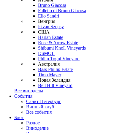
Bruno Giacosa
Falletto di Bruno Giacosa
Elio Sandri
Венгрия
Istvan Szepsy
США
Harlan Estate
Rose & Arrow Estate
Shibumi Knoll Vineyards
DuMOL
Philip Togni Vineyard
Австралия
Bass Phillip Estate
Timo Mayer
Новая Зеландия
Bell Hill Vineyard
Все виноделы
События
Санкт-Петербург
Винный клуб
Все события
Блог
Разное
Виноделие