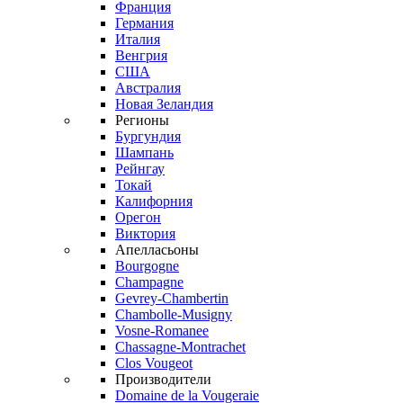
Франция
Германия
Италия
Венгрия
США
Австралия
Новая Зеландия
Регионы
Бургундия
Шампань
Рейнгау
Токай
Калифорния
Орегон
Виктория
Апелласьоны
Bourgogne
Champagne
Gevrey-Chambertin
Chambolle-Musigny
Vosne-Romanee
Chassagne-Montrachet
Clos Vougeot
Производители
Domaine de la Vougeraie