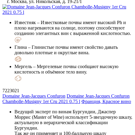
г. Москва, ул. Никольская, д. 19-21/1
Известняк
– Известковые почвы имеют высокий Ph и
плохо нагреваются на солнце, поэтому способствуют
созданию элегантных вин с выраженной кислотностью.
Глина
– Глинистые почвы имеют свойство давать
довольно плотные и округлые вина.
Мергель
– Мергелевые почвы сообщают высокую
кислотность и объёмное тело вину.
7223021
Domaine Jean-Jacques Confuron
Domaine Jean-Jacques Confuron
Chambolle-Musigny 1er Cru 2021 0.75 l
Франция, Красное вино
Ведущий эксперт по винам Бургундии, Джаспер
Моррис (Master of Wine) использует 5-звездочную шкалу,
актуальную в иерархической классификации
Бургундии.
Так же он применяет и 100-балльную шкалу