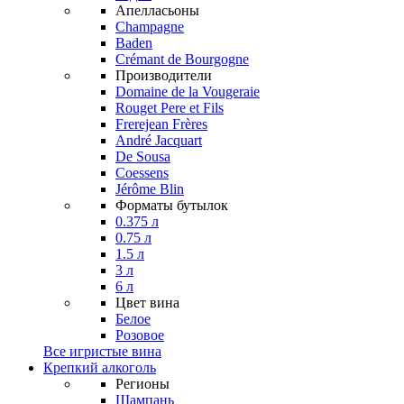
Апелласьоны
Champagne
Baden
Crémant de Bourgogne
Производители
Domaine de la Vougeraie
Rouget Pere et Fils
Frerejean Frères
André Jacquart
De Sousa
Coessens
Jérôme Blin
Форматы бутылок
0.375 л
0.75 л
1.5 л
3 л
6 л
Цвет вина
Белое
Розовое
Все игристые вина
Крепкий алкоголь
Регионы
Шампань