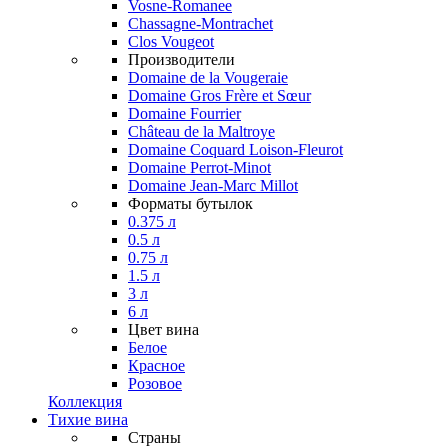
Vosne-Romanee
Chassagne-Montrachet
Clos Vougeot
Производители
Domaine de la Vougeraie
Domaine Gros Frère et Sœur
Domaine Fourrier
Château de la Maltroye
Domaine Coquard Loison-Fleurot
Domaine Perrot-Minot
Domaine Jean-Marc Millot
Форматы бутылок
0.375 л
0.5 л
0.75 л
1.5 л
3 л
6 л
Цвет вина
Белое
Красное
Розовое
Коллекция
Тихие вина
Страны