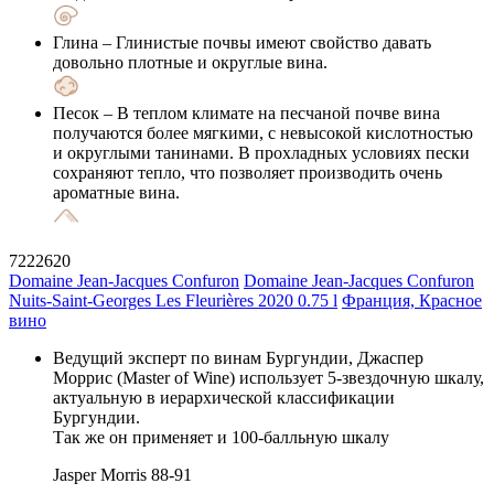
Глина
– Глинистые почвы имеют свойство давать
довольно плотные и округлые вина.
Песок
– В теплом климате на песчаной почве вина
получаются более мягкими, с невысокой кислотностью
и округлыми танинами. В прохладных условиях пески
сохраняют тепло, что позволяет производить очень
ароматные вина.
7222620
Domaine Jean-Jacques Confuron
Domaine Jean-Jacques Confuron
Nuits-Saint-Georges Les Fleurières 2020 0.75 l
Франция, Красное
вино
Ведущий эксперт по винам Бургундии, Джаспер
Моррис (Master of Wine) использует 5-звездочную шкалу,
актуальную в иерархической классификации
Бургундии.
Так же он применяет и 100-балльную шкалу
Jasper Morris
88-91