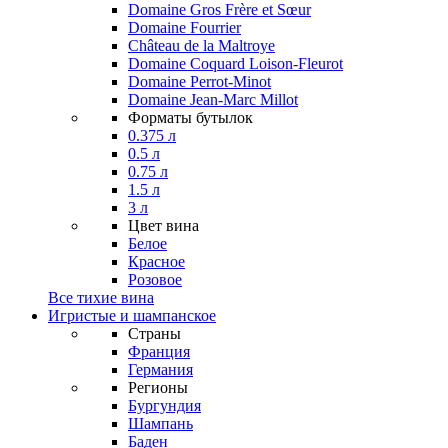
Domaine Gros Frère et Sœur
Domaine Fourrier
Château de la Maltroye
Domaine Coquard Loison-Fleurot
Domaine Perrot-Minot
Domaine Jean-Marc Millot
Форматы бутылок
0.375 л
0.5 л
0.75 л
1.5 л
3 л
Цвет вина
Белое
Красное
Розовое
Все тихие вина
Игристые и шампанское
Страны
Франция
Германия
Регионы
Бургундия
Шампань
Баден