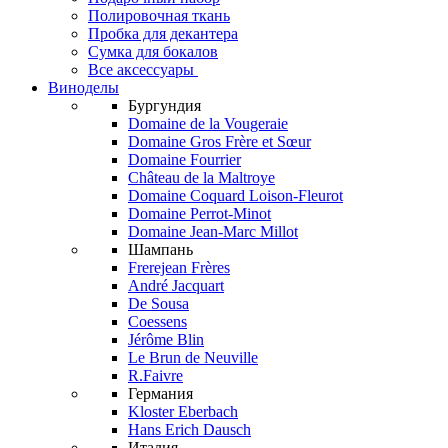
Полировочная ткань
Пробка для декантера
Сумка для бокалов
Все аксессуары
Виноделы
Бургундия
Domaine de la Vougeraie
Domaine Gros Frère et Sœur
Domaine Fourrier
Château de la Maltroye
Domaine Coquard Loison-Fleurot
Domaine Perrot-Minot
Domaine Jean-Marc Millot
Шампань
Frerejean Frères
André Jacquart
De Sousa
Coessens
Jérôme Blin
Le Brun de Neuville
R.Faivre
Германия
Kloster Eberbach
Hans Erich Dausch
Италия