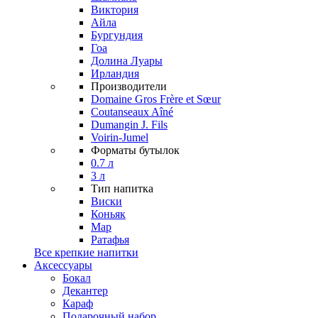
Виктория
Айла
Бургундия
Гоа
Долина Луары
Ирландия
Производители
Domaine Gros Frère et Sœur
Coutanseaux Aîné
Dumangin J. Fils
Voirin-Jumel
Форматы бутылок
0.7 л
3 л
Тип напитка
Виски
Коньяк
Мар
Ратафья
Все крепкие напитки
Аксессуары
Бокал
Декантер
Караф
Подарочный набор