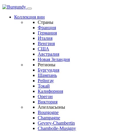
Коллекция вин
Страны
Франция
Германия
Италия
Венгрия
США
Австралия
Новая Зеландия
Регионы
Бургундия
Шампань
Рейнгау
Токай
Калифорния
Орегон
Виктория
Апелласьоны
Bourgogne
Champagne
Gevrey-Chambertin
Chambolle-Musigny