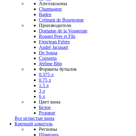
Апелласьоны
Champagne
Baden
Crémant de Bourgogne
Производители
Domaine de la Vougeraie
Rouget Pere et Fils
Frerejean Frères
André Jacquart
De Sousa
Coessens
Jérôme Blin
Форматы бутылок
0.375 л
0.75 л
1.5 л
3 л
6 л
Цвет вина
Белое
Розовое
Все игристые вина
Крепкий алкоголь
Регионы
Шампань