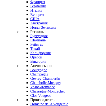
Франция
Германия
Италия
Венгрия
США
Австралия
Новая Зеландия
Регионы
Бургундия
Шампань
Рейнгау
Токай
Калифорния
Орегон
Виктория
Апелласьоны
Bourgogne
Champagne
Gevrey-Chambertin
Chambolle-Musigny
Vosne-Romanee
Chassagne-Montrachet
Clos Vougeot
Производители
Domaine de la Vougeraie