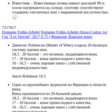
Известняк
– Известковые почвы имеют высокий Ph и
плохо нагреваются на солнце, поэтому способствуют
созданию элегантных вин с выраженной кислотностью.
7217017
Domaine Follin-Arbelet
Domaine Follin-Arbelet Aloxe-Corton 1er
Cru “Les Vercots” 2017 0.75 l
Франция, Красное вино
Дженсис Робинсон (Master of Wine) создала 20-бальную
систему оценки вин.
18,5 - 20 баллов – это великие, выдающиеся вина.
17 - 18 баллов – вина превосходного качества.
16 - 16,5 – очень хорошее вино с собственной
индивидуальностью.
Jancis Robinson
16.5
Один из крупнейших журналов во Франции в области
вина.
Вина оцениваются по 20-бальной шкале.
18,5 - 20 баллов – это великие, выдающиеся вина.
17 - 18 баллов – вина превосходного качества.
16 - 16,5 – очень хорошее вино с собственной
индивидуальностью.