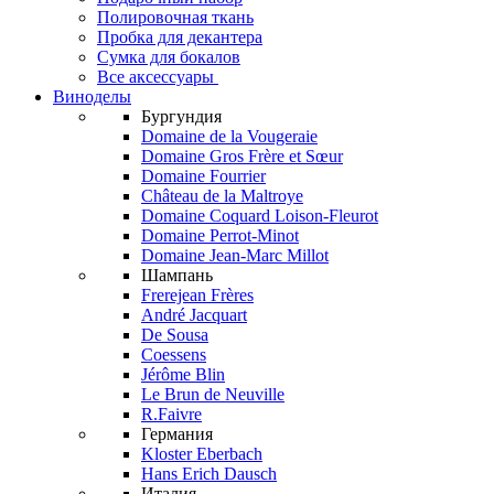
Полировочная ткань
Пробка для декантера
Сумка для бокалов
Все аксессуары
Виноделы
Бургундия
Domaine de la Vougeraie
Domaine Gros Frère et Sœur
Domaine Fourrier
Château de la Maltroye
Domaine Coquard Loison-Fleurot
Domaine Perrot-Minot
Domaine Jean-Marc Millot
Шампань
Frerejean Frères
André Jacquart
De Sousa
Coessens
Jérôme Blin
Le Brun de Neuville
R.Faivre
Германия
Kloster Eberbach
Hans Erich Dausch
Италия