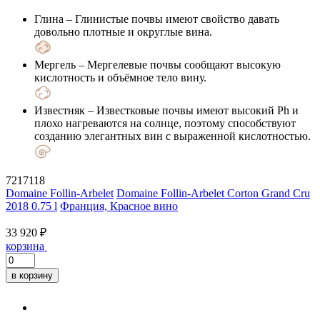
Глина
– Глинистые почвы имеют свойство давать
довольно плотные и округлые вина.
Мергель
– Мергелевые почвы сообщают высокую
кислотность и объёмное тело вину.
Известняк
– Известковые почвы имеют высокий Ph и
плохо нагреваются на солнце, поэтому способствуют
созданию элегантных вин с выраженной кислотностью.
7217118
Domaine Follin-Arbelet
Domaine Follin-Arbelet Corton Grand Cru
2018 0.75 l
Франция, Красное вино
33 920 ₽
корзина
в корзину