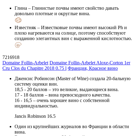
Глина
– Глинистые почвы имеют свойство давать
довольно плотные и округлые вина.
Известняк
– Известковые почвы имеют высокий Ph и
плохо нагреваются на солнце, поэтому способствуют
созданию элегантных вин с выраженной кислотностью.
7216918
Domaine Follin-Arbelet
Domaine Follin-Arbelet Aloxe-Corton 1er
Cru Clos du Chapitre 2018 0.75 l
Франция, Красное вино
Дженсис Робинсон (Master of Wine) создала 20-бальную
систему оценки вин.
18,5 - 20 баллов – это великие, выдающиеся вина.
17 - 18 баллов – вина превосходного качества.
16 - 16,5 – очень хорошее вино с собственной
индивидуальностью.
Jancis Robinson
16.5
Один из крупнейших журналов во Франции в области
вина.