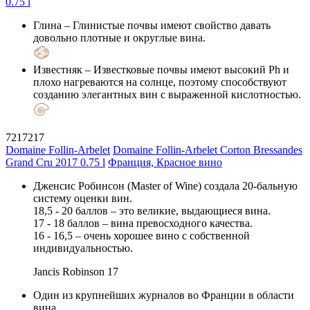
Глина
– Глинистые почвы имеют свойство давать
довольно плотные и округлые вина.
Известняк
– Известковые почвы имеют высокий Ph и
плохо нагреваются на солнце, поэтому способствуют
созданию элегантных вин с выраженной кислотностью.
7217217
Domaine Follin-Arbelet
Domaine Follin-Arbelet Corton Bressandes
Grand Cru 2017 0.75 l
Франция, Красное вино
Дженсис Робинсон (Master of Wine) создала 20-бальную
систему оценки вин.
18,5 - 20 баллов – это великие, выдающиеся вина.
17 - 18 баллов – вина превосходного качества.
16 - 16,5 – очень хорошее вино с собственной
индивидуальностью.
Jancis Robinson
17
Один из крупнейших журналов во Франции в области
вина.