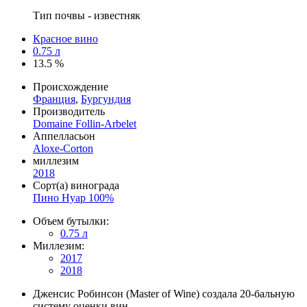
Тип почвы - известняк
Красное вино
0.75 л
13.5 %
Происхождение
Франция
,
Бургундия
Производитель
Domaine Follin-Arbelet
Аппелласьон
Aloxe-Corton
миллезим
2018
Сорт(а) винограда
Пино Нуар 100%
Объем бутылки:
0.75 л
Миллезим:
2017
2018
Дженсис Робинсон (Master of Wine) создала 20-бальную
систему оценки вин.