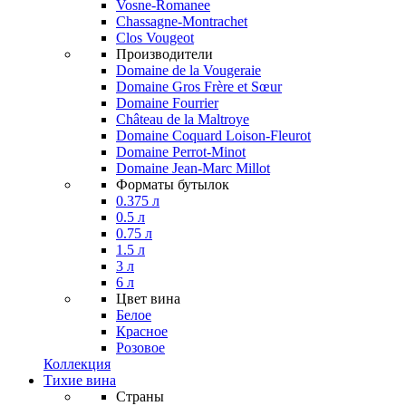
Vosne-Romanee
Chassagne-Montrachet
Clos Vougeot
Производители
Domaine de la Vougeraie
Domaine Gros Frère et Sœur
Domaine Fourrier
Château de la Maltroye
Domaine Coquard Loison-Fleurot
Domaine Perrot-Minot
Domaine Jean-Marc Millot
Форматы бутылок
0.375 л
0.5 л
0.75 л
1.5 л
3 л
6 л
Цвет вина
Белое
Красное
Розовое
Коллекция
Тихие вина
Страны