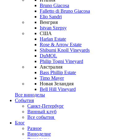
Bruno Giacosa
Falletto di Bruno Giacosa
Elio Sandri
Венгрия
Istvan Szepsy
США
Harlan Estate
Rose & Arrow Estate
Shibumi Knoll Vineyards
DuMOL
Philip Togni Vineyard
Австралия
Bass Phillip Estate
Timo Mayer
Новая Зеландия
Bell Hill Vineyard
Все виноделы
События
Санкт-Петербург
Винный клуб
Все события
Блог
Разное
Виноделие