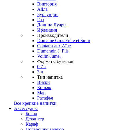
Виктория
Айла
Бургундия
Гоа
Долина Луары
Ирландия
Производители
Domaine Gros Frère et Sœur
Coutanseaux Aîné
Dumangin J. Fils
Voirin-Jumel
Форматы бутылок
0.7 л
3 л
Тип напитка
Виски
Коньяк
Мар
Ратафья
Все крепкие напитки
Аксессуары
Бокал
Декантер
Караф
Подарочный набор