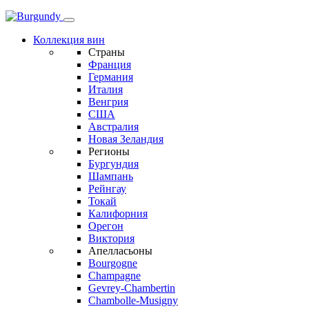
Коллекция вин
Страны
Франция
Германия
Италия
Венгрия
США
Австралия
Новая Зеландия
Регионы
Бургундия
Шампань
Рейнгау
Токай
Калифорния
Орегон
Виктория
Апелласьоны
Bourgogne
Champagne
Gevrey-Chambertin
Chambolle-Musigny