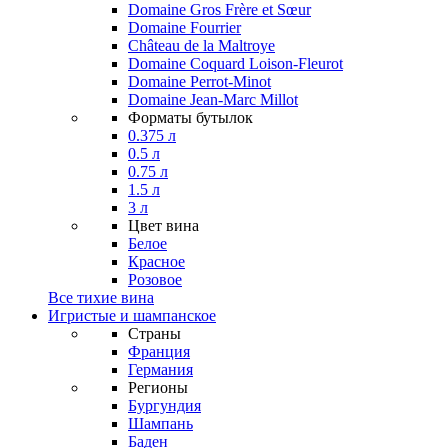
Domaine Gros Frère et Sœur
Domaine Fourrier
Château de la Maltroye
Domaine Coquard Loison-Fleurot
Domaine Perrot-Minot
Domaine Jean-Marc Millot
Форматы бутылок
0.375 л
0.5 л
0.75 л
1.5 л
3 л
Цвет вина
Белое
Красное
Розовое
Все тихие вина
Игристые и шампанское
Страны
Франция
Германия
Регионы
Бургундия
Шампань
Баден