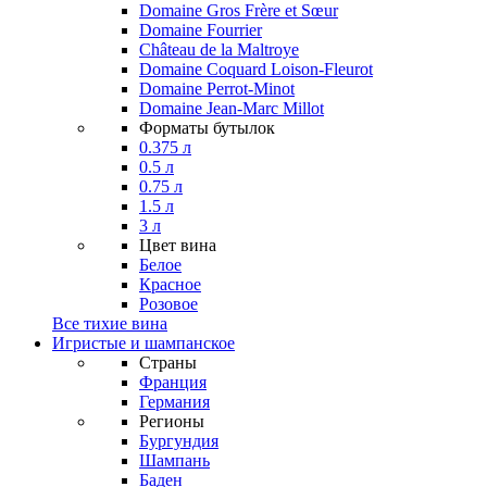
Domaine Gros Frère et Sœur
Domaine Fourrier
Château de la Maltroye
Domaine Coquard Loison-Fleurot
Domaine Perrot-Minot
Domaine Jean-Marc Millot
Форматы бутылок
0.375 л
0.5 л
0.75 л
1.5 л
3 л
Цвет вина
Белое
Красное
Розовое
Все тихие вина
Игристые и шампанское
Страны
Франция
Германия
Регионы
Бургундия
Шампань
Баден