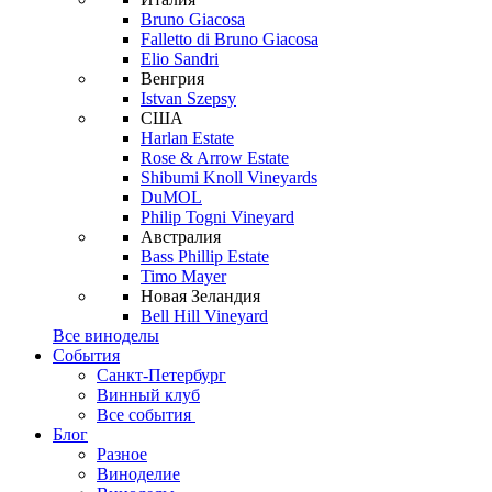
Bruno Giacosa
Falletto di Bruno Giacosa
Elio Sandri
Венгрия
Istvan Szepsy
США
Harlan Estate
Rose & Arrow Estate
Shibumi Knoll Vineyards
DuMOL
Philip Togni Vineyard
Австралия
Bass Phillip Estate
Timo Mayer
Новая Зеландия
Bell Hill Vineyard
Все виноделы
События
Санкт-Петербург
Винный клуб
Все события
Блог
Разное
Виноделие