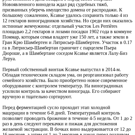
Новоявленного винодела ждал ряд судебных тяжб,
призванных уберечь имущество домена от распродажи. К
большому сожалению, Ксавье удалось сохранить только 4 из
12 гектаров виноградников хозяйства. Но среди них оказались
истинные жемчужины: отдельный участок Les Perrières
площадью 2,2 гектаров и лозами посадки 1902 года в коммуне
Поммар, которым семья владеет уже 150 лет, а также земли в
Гран Крю Шамбертен и Лятрисьер-Шамбертен. Участок в 0.17
га в Лятрисьер-Шамбертан граничит с парцелем Пьера
Дюроше, а в Шамбертане соседом Ксавье является Лалу-Биз
Леруа.
Первый собственный винтаж Ксавье выпустил в 2014-м.
Обладая техническим складом ума, он реорганизовал работу
семейного хозяйства. Было приобретено новое современное
оборудование с контролем температур. На виноградниках
усилили контроль за качеством винограда. Его собирают
вручную и тщательно сортируют.
Перед ферментацией сусло проходит этап холодной
мацерации в течение 6-8 дней. Температурный контроль
позволяет проводить брожение в течение 4-5 недель. От 1 до 2
раз в день следуют перекачки и пижаж для достижения
желаемой экстракции. В бочках вино выдерживается от 12 до
16 месяцев, а затем от 1 до 2 месяцев в чанах перед розливом.