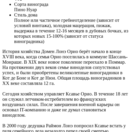
Сорта винограда
Пино Нуар
Стиль дома
Полное или частичное гребнеотделение (зависит от
условий винтажа), холодная мацерация, пижаж,
выдержка в течение 12-16 месяцев в дубовых бочках, из
которых новых 15-100% (зависит от статуса
виноградника)
История хозяйства Домен Лонэ Орио берёт начало в конце
XVIII века, когда семья Орио поселилась в коммуне Шассань-
Монраше. В XIX веке новое поколение переехало в Поммар.
На протяжении двух веков семье виноделов сопутствовал
успех, и были приобретены великолепные виноградники в
Кот де Боне и Кот де Нюи. Общая площадь виноградников в
ХХ веке составляла 12 га.
Сегодня хозяйством управляет Ксавье Орио. В течение 18 лет
он служил летчиком-истребителем во французских
воздушных силах. После завершения военной карьеры он
основал IT-компанию и даже не думал становиться
виноделом.
В 2000 году дедушка Раймон Лонэ попросил Ксавье встать у
руля семейного дела незадолго перед своей смертью.