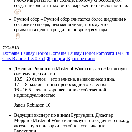
плохо нагреваются на солнце, поэтому способствуют
созданию элегантных вин с выраженной кислотностью.
Ручной сбор
– Ручной сбор считается более щадящим к
состоянию ягоды, чем машинный, потому что
срываются целые грозди, не повреждая ягоды.
7224818
Domaine Launay Horiot
Domaine Launay Horiot Pommard 1er Cru
Clos Blanc 2018 0.75 l
Франция, Красное вино
Дженсис Робинсон (Master of Wine) создала 20-бальную
систему оценки вин.
18,5 - 20 баллов – это великие, выдающиеся вина.
17 - 18 баллов – вина превосходного качества.
16 - 16,5 – очень хорошее вино с собственной
индивидуальностью.
Jancis Robinson
16
Ведущий эксперт по винам Бургундии, Джаспер
Моррис (Master of Wine) использует 5-звездочную шкалу,
актуальную в иерархической классификации
Бургундии.