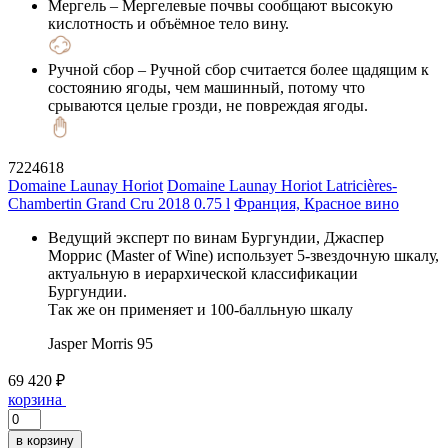
Мергель
– Мергелевые почвы сообщают высокую
кислотность и объёмное тело вину.
Ручной сбор
– Ручной сбор считается более щадящим к
состоянию ягоды, чем машинный, потому что
срываются целые грозди, не повреждая ягоды.
7224618
Domaine Launay Horiot
Domaine Launay Horiot Latricières-
Chambertin Grand Cru 2018 0.75 l
Франция, Красное вино
Ведущий эксперт по винам Бургундии, Джаспер
Моррис (Master of Wine) использует 5-звездочную шкалу,
актуальную в иерархической классификации
Бургундии.
Так же он применяет и 100-балльную шкалу
Jasper Morris
95
69 420 ₽
корзина
в корзину