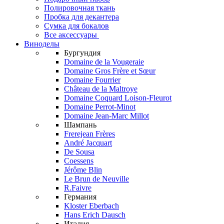
Полировочная ткань
Пробка для декантера
Сумка для бокалов
Все аксессуары
Виноделы
Бургундия
Domaine de la Vougeraie
Domaine Gros Frère et Sœur
Domaine Fourrier
Château de la Maltroye
Domaine Coquard Loison-Fleurot
Domaine Perrot-Minot
Domaine Jean-Marc Millot
Шампань
Frerejean Frères
André Jacquart
De Sousa
Coessens
Jérôme Blin
Le Brun de Neuville
R.Faivre
Германия
Kloster Eberbach
Hans Erich Dausch
Италия