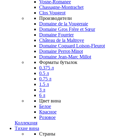
Vosne-Romanee
Chassagne-Montrachet
Clos Vougeot
Производители
Domaine de la Vougeraie
Domaine Gros Frère et Sœur
Domaine Fourrier
Château de la Maltroye
Domaine Coquard Loison-Fleurot
Domaine Perrot-Minot
Domaine Jean-Marc Millot
Форматы бутылок
0.375 л
0.5 л
0.75 л
1.5 л
3 л
6 л
Цвет вина
Белое
Красное
Розовое
Коллекция
Тихие вина
Страны