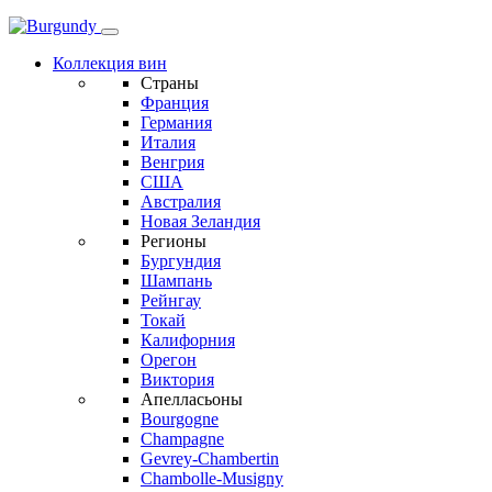
Коллекция вин
Страны
Франция
Германия
Италия
Венгрия
США
Австралия
Новая Зеландия
Регионы
Бургундия
Шампань
Рейнгау
Токай
Калифорния
Орегон
Виктория
Апелласьоны
Bourgogne
Champagne
Gevrey-Chambertin
Chambolle-Musigny