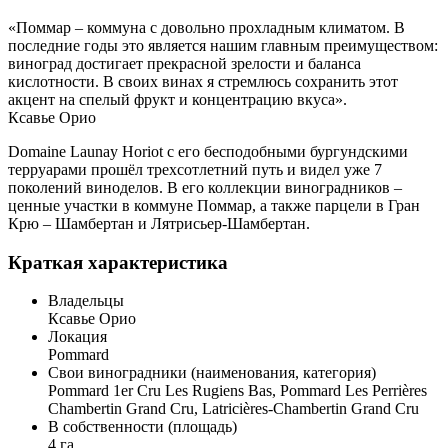
«Поммар – коммуна с довольно прохладным климатом. В
последние годы это является нашим главным преимуществом:
виноград достигает прекрасной зрелости и баланса
кислотности. В своих винах я стремлюсь сохранить этот
акцент на спелый фрукт и концентрацию вкуса».
Ксавье Орио
Domaine Launay Horiot с его бесподобными бургундскими
терруарами прошёл трехсотлетний путь и видел уже 7
поколений виноделов. В его коллекции виноградников –
ценные участки в коммуне Поммар, а также парцели в Гран
Крю – Шамбертан и Лятрисьер-Шамбертан.
Краткая характеристика
Владельцы
Ксавье Орио
Локация
Pommard
Свои виноградники (наименования, категория)
Pommard 1er Cru Les Rugiens Bas, Pommard Les Perrières
Chambertin Grand Cru, Latricières-Chambertin Grand Cru
В собственности (площадь)
4 га