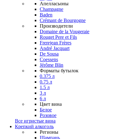
Апелласьоны
Champagne
Baden
Crémant de Bourgogne
Производители
Domaine de la Vougeraie
Rouget Pere et Fils
Frerejean Frères
André Jacquart
De Sousa
Coessens
Jérôme Blin
Форматы бутылок
0.375 л
0.75 л
1.5 л
3 л
6 л
Цвет вина
Белое
Розовое
Все игристые вина
Крепкий алкоголь
Регионы
Шампань