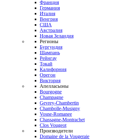
Франция
Германия
Италия
Венгрия
США
Австралия
Новая Зеландия
Регионы
Бургундия
Шампань
Рейнгау
Токай
Калифорния
Орегон
Виктория
Апелласьоны
Bourgogne
Champagne
Gevrey-Chambertin
Chambolle-Musigny
Vosne-Romanee
Chassagne-Montrachet
Clos Vougeot
Производители
Domaine de la Vougeraie