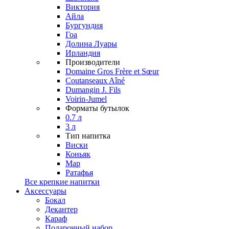
Виктория
Айла
Бургундия
Гоа
Долина Луары
Ирландия
Производители
Domaine Gros Frère et Sœur
Coutanseaux Aîné
Dumangin J. Fils
Voirin-Jumel
Форматы бутылок
0.7 л
3 л
Тип напитка
Виски
Коньяк
Мар
Ратафья
Все крепкие напитки
Аксессуары
Бокал
Декантер
Караф
Подарочный набор