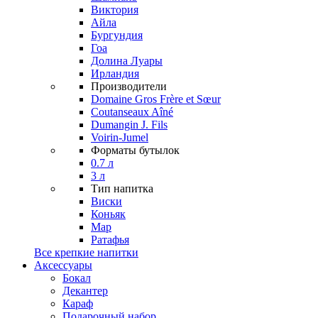
Виктория
Айла
Бургундия
Гоа
Долина Луары
Ирландия
Производители
Domaine Gros Frère et Sœur
Coutanseaux Aîné
Dumangin J. Fils
Voirin-Jumel
Форматы бутылок
0.7 л
3 л
Тип напитка
Виски
Коньяк
Мар
Ратафья
Все крепкие напитки
Аксессуары
Бокал
Декантер
Караф
Подарочный набор