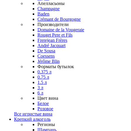
Апелласьоны
Champagne
Baden
Crémant de Bourgogne
Производители
Domaine de la Vougeraie
Rouget Pere et Fils
Frerejean Frères
André Jacquart
De Sousa
Coessens
Jérôme Blin
Форматы бутылок
0.375 л
0.75 л
1.5 л
3 л
6 л
Цвет вина
Белое
Розовое
Все игристые вина
Крепкий алкоголь
Регионы
Шампань