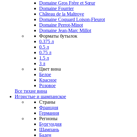
Domaine Gros Frère et Sœur
Domaine Fourrier
Château de la Maltroye
Domaine Coquard Loison-Fleurot
Domaine Perrot-Minot
Domaine Jean-Marc Millot
Форматы бутылок
0.375 л
0.5 л
0.75 л
1.5 л
3 л
Цвет вина
Белое
Красное
Розовое
Все тихие вина
Игристые и шампанское
Страны
Франция
Германия
Регионы
Бургундия
Шампань
Баден