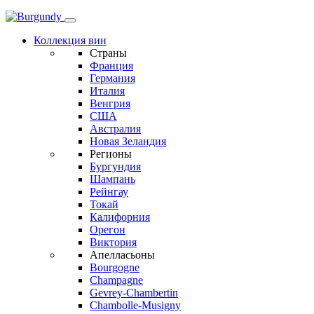
Коллекция вин
Страны
Франция
Германия
Италия
Венгрия
США
Австралия
Новая Зеландия
Регионы
Бургундия
Шампань
Рейнгау
Токай
Калифорния
Орегон
Виктория
Апелласьоны
Bourgogne
Champagne
Gevrey-Chambertin
Chambolle-Musigny