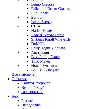
Bruno Giacosa
Falletto di Bruno Giacosa
Elio Sandri
Венгрия
Istvan Szepsy
США
Harlan Estate
Rose & Arrow Estate
Shibumi Knoll Vineyards
DuMOL
Philip Togni Vineyard
Австралия
Bass Phillip Estate
Timo Mayer
Новая Зеландия
Bell Hill Vineyard
Все виноделы
События
Санкт-Петербург
Винный клуб
Все события
Блог
Разное
Виноделие