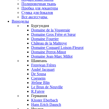
Полировочная ткань
Пробка для декантера
Сумка для бокалов
Все аксессуары
Виноделы
Бургундия
Domaine de la Vougeraie
Domaine Gros Frère et Sœur
Domaine Fourrier
Château de la Maltroye
Domaine Coquard Loison-Fleurot
Domaine Perrot-Minot
Domaine Jean-Marc Millot
Шампань
Frerejean Frères
André Jacquart
De Sousa
Coessens
Jérôme Blin
Le Brun de Neuville
R.Faivre
Германия
Kloster Eberbach
Hans Erich Dausch
Италия