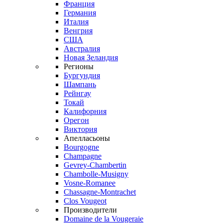
Франция
Германия
Италия
Венгрия
США
Австралия
Новая Зеландия
Регионы
Бургундия
Шампань
Рейнгау
Токай
Калифорния
Орегон
Виктория
Апелласьоны
Bourgogne
Champagne
Gevrey-Chambertin
Chambolle-Musigny
Vosne-Romanee
Chassagne-Montrachet
Clos Vougeot
Производители
Domaine de la Vougeraie