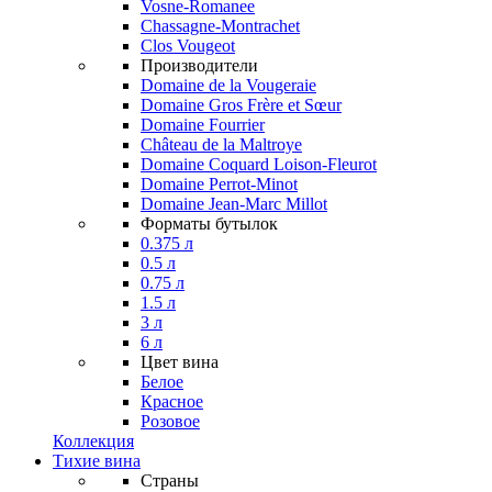
Vosne-Romanee
Chassagne-Montrachet
Clos Vougeot
Производители
Domaine de la Vougeraie
Domaine Gros Frère et Sœur
Domaine Fourrier
Château de la Maltroye
Domaine Coquard Loison-Fleurot
Domaine Perrot-Minot
Domaine Jean-Marc Millot
Форматы бутылок
0.375 л
0.5 л
0.75 л
1.5 л
3 л
6 л
Цвет вина
Белое
Красное
Розовое
Коллекция
Тихие вина
Страны