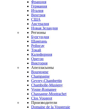
Франция
Германия
Италия
Венгрия
США
Австралия
Новая Зеландия
Регионы
Бургундия
Шампань
Рейнгау
Токай
Калифорния
Орегон
Виктория
Апелласьоны
Bourgogne
Champagne
Gevrey-Chambertin
Chambolle-Musigny
Vosne-Romanee
Chassagne-Montrachet
Clos Vougeot
Производители
Domaine de la Vougeraie