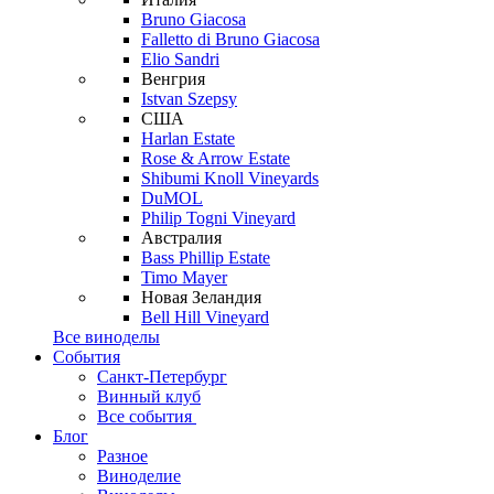
Bruno Giacosa
Falletto di Bruno Giacosa
Elio Sandri
Венгрия
Istvan Szepsy
США
Harlan Estate
Rose & Arrow Estate
Shibumi Knoll Vineyards
DuMOL
Philip Togni Vineyard
Австралия
Bass Phillip Estate
Timo Mayer
Новая Зеландия
Bell Hill Vineyard
Все виноделы
События
Санкт-Петербург
Винный клуб
Все события
Блог
Разное
Виноделие