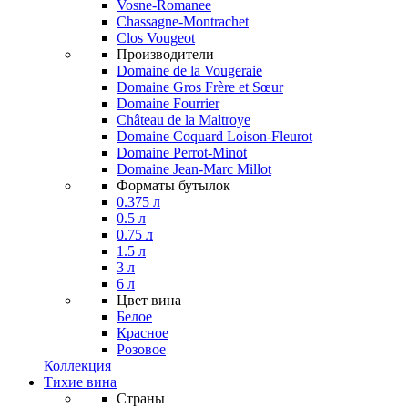
Vosne-Romanee
Chassagne-Montrachet
Clos Vougeot
Производители
Domaine de la Vougeraie
Domaine Gros Frère et Sœur
Domaine Fourrier
Château de la Maltroye
Domaine Coquard Loison-Fleurot
Domaine Perrot-Minot
Domaine Jean-Marc Millot
Форматы бутылок
0.375 л
0.5 л
0.75 л
1.5 л
3 л
6 л
Цвет вина
Белое
Красное
Розовое
Коллекция
Тихие вина
Страны