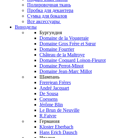
Полировочная ткань
Пробка для декантера
Сумка для бокалов
Все аксессуары
Виноделы
Бургундия
Domaine de la Vougeraie
Domaine Gros Frère et Sœur
Domaine Fourrier
Château de la Maltroye
Domaine Coquard Loison-Fleurot
Domaine Perrot-Minot
Domaine Jean-Marc Millot
Шампань
Frerejean Frères
André Jacquart
De Sousa
Coessens
Jérôme Blin
Le Brun de Neuville
R.Faivre
Германия
Kloster Eberbach
Hans Erich Dausch
Италия