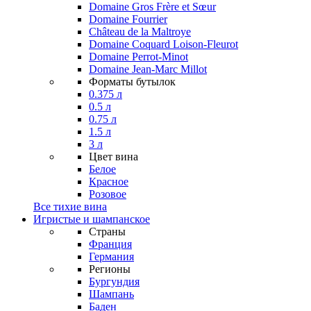
Domaine Gros Frère et Sœur
Domaine Fourrier
Château de la Maltroye
Domaine Coquard Loison-Fleurot
Domaine Perrot-Minot
Domaine Jean-Marc Millot
Форматы бутылок
0.375 л
0.5 л
0.75 л
1.5 л
3 л
Цвет вина
Белое
Красное
Розовое
Все тихие вина
Игристые и шампанское
Страны
Франция
Германия
Регионы
Бургундия
Шампань
Баден