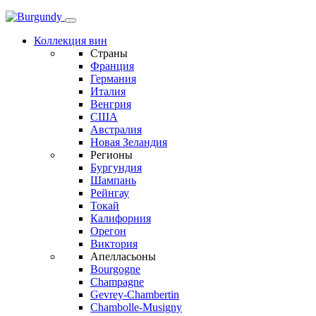
Коллекция вин
Страны
Франция
Германия
Италия
Венгрия
США
Австралия
Новая Зеландия
Регионы
Бургундия
Шампань
Рейнгау
Токай
Калифорния
Орегон
Виктория
Апелласьоны
Bourgogne
Champagne
Gevrey-Chambertin
Chambolle-Musigny