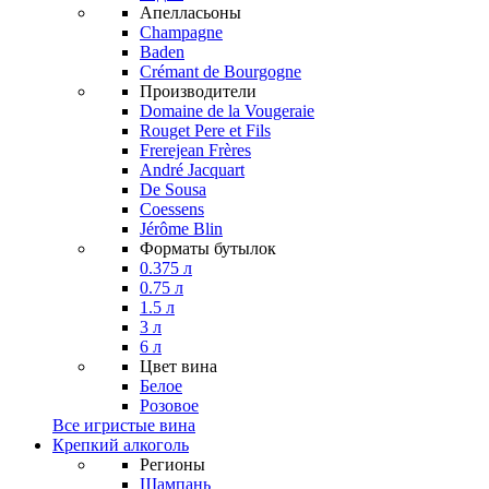
Апелласьоны
Champagne
Baden
Crémant de Bourgogne
Производители
Domaine de la Vougeraie
Rouget Pere et Fils
Frerejean Frères
André Jacquart
De Sousa
Coessens
Jérôme Blin
Форматы бутылок
0.375 л
0.75 л
1.5 л
3 л
6 л
Цвет вина
Белое
Розовое
Все игристые вина
Крепкий алкоголь
Регионы
Шампань