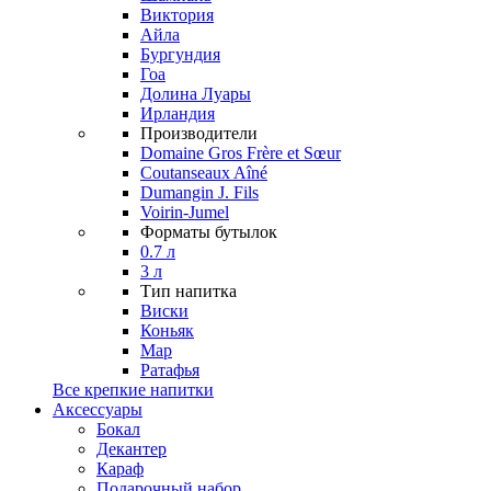
Виктория
Айла
Бургундия
Гоа
Долина Луары
Ирландия
Производители
Domaine Gros Frère et Sœur
Coutanseaux Aîné
Dumangin J. Fils
Voirin-Jumel
Форматы бутылок
0.7 л
3 л
Тип напитка
Виски
Коньяк
Мар
Ратафья
Все крепкие напитки
Аксессуары
Бокал
Декантер
Караф
Подарочный набор