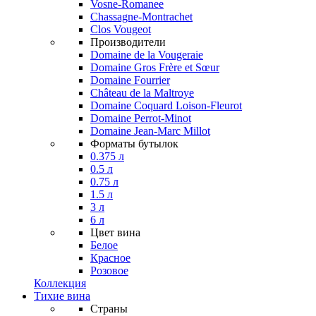
Vosne-Romanee
Chassagne-Montrachet
Clos Vougeot
Производители
Domaine de la Vougeraie
Domaine Gros Frère et Sœur
Domaine Fourrier
Château de la Maltroye
Domaine Coquard Loison-Fleurot
Domaine Perrot-Minot
Domaine Jean-Marc Millot
Форматы бутылок
0.375 л
0.5 л
0.75 л
1.5 л
3 л
6 л
Цвет вина
Белое
Красное
Розовое
Коллекция
Тихие вина
Страны