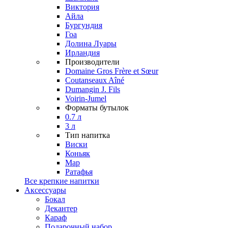
Виктория
Айла
Бургундия
Гоа
Долина Луары
Ирландия
Производители
Domaine Gros Frère et Sœur
Coutanseaux Aîné
Dumangin J. Fils
Voirin-Jumel
Форматы бутылок
0.7 л
3 л
Тип напитка
Виски
Коньяк
Мар
Ратафья
Все крепкие напитки
Аксессуары
Бокал
Декантер
Караф
Подарочный набор