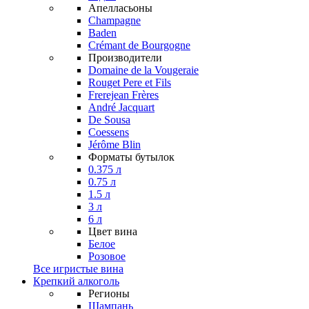
Апелласьоны
Champagne
Baden
Crémant de Bourgogne
Производители
Domaine de la Vougeraie
Rouget Pere et Fils
Frerejean Frères
André Jacquart
De Sousa
Coessens
Jérôme Blin
Форматы бутылок
0.375 л
0.75 л
1.5 л
3 л
6 л
Цвет вина
Белое
Розовое
Все игристые вина
Крепкий алкоголь
Регионы
Шампань