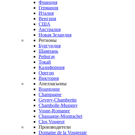
Франция
Германия
Италия
Венгрия
США
Австралия
Новая Зеландия
Регионы
Бургундия
Шампань
Рейнгау
Токай
Калифорния
Орегон
Виктория
Апелласьоны
Bourgogne
Champagne
Gevrey-Chambertin
Chambolle-Musigny
Vosne-Romanee
Chassagne-Montrachet
Clos Vougeot
Производители
Domaine de la Vougeraie