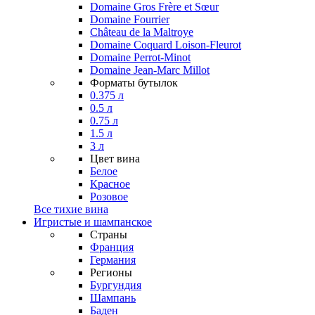
Domaine Gros Frère et Sœur
Domaine Fourrier
Château de la Maltroye
Domaine Coquard Loison-Fleurot
Domaine Perrot-Minot
Domaine Jean-Marc Millot
Форматы бутылок
0.375 л
0.5 л
0.75 л
1.5 л
3 л
Цвет вина
Белое
Красное
Розовое
Все тихие вина
Игристые и шампанское
Страны
Франция
Германия
Регионы
Бургундия
Шампань
Баден