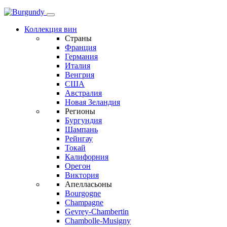
Коллекция вин
Страны
Франция
Германия
Италия
Венгрия
США
Австралия
Новая Зеландия
Регионы
Бургундия
Шампань
Рейнгау
Токай
Калифорния
Орегон
Виктория
Апелласьоны
Bourgogne
Champagne
Gevrey-Chambertin
Chambolle-Musigny