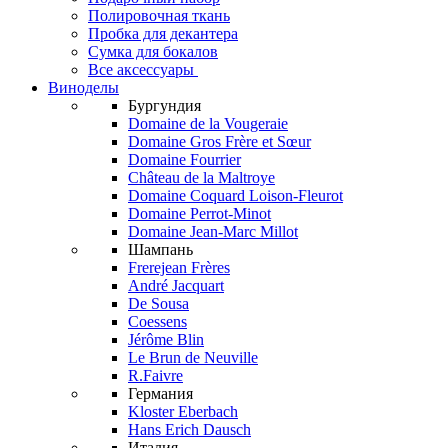
Полировочная ткань
Пробка для декантера
Сумка для бокалов
Все аксессуары
Виноделы
Бургундия
Domaine de la Vougeraie
Domaine Gros Frère et Sœur
Domaine Fourrier
Château de la Maltroye
Domaine Coquard Loison-Fleurot
Domaine Perrot-Minot
Domaine Jean-Marc Millot
Шампань
Frerejean Frères
André Jacquart
De Sousa
Coessens
Jérôme Blin
Le Brun de Neuville
R.Faivre
Германия
Kloster Eberbach
Hans Erich Dausch
Италия