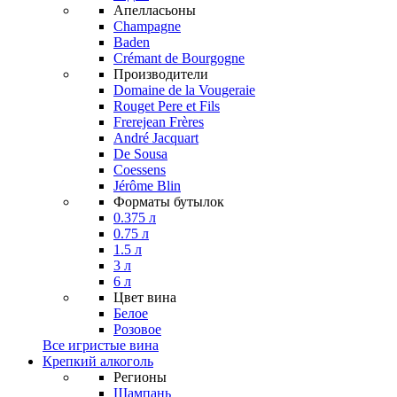
Апелласьоны
Champagne
Baden
Crémant de Bourgogne
Производители
Domaine de la Vougeraie
Rouget Pere et Fils
Frerejean Frères
André Jacquart
De Sousa
Coessens
Jérôme Blin
Форматы бутылок
0.375 л
0.75 л
1.5 л
3 л
6 л
Цвет вина
Белое
Розовое
Все игристые вина
Крепкий алкоголь
Регионы
Шампань