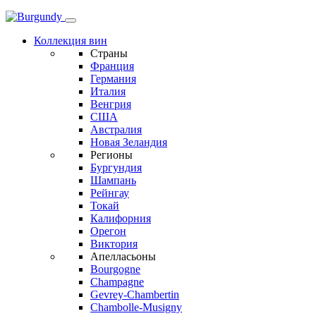
Коллекция вин
Страны
Франция
Германия
Италия
Венгрия
США
Австралия
Новая Зеландия
Регионы
Бургундия
Шампань
Рейнгау
Токай
Калифорния
Орегон
Виктория
Апелласьоны
Bourgogne
Champagne
Gevrey-Chambertin
Chambolle-Musigny