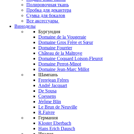
Полировочная ткань
Пробка для декантера
Сумка для бокалов
Все аксессуары
Виноделы
Бургундия
Domaine de la Vougeraie
Domaine Gros Frère et Sœur
Domaine Fourrier
Château de la Maltroye
Domaine Coquard Loison-Fleurot
Domaine Perrot-Minot
Domaine Jean-Marc Millot
Шампань
Frerejean Frères
André Jacquart
De Sousa
Coessens
Jérôme Blin
Le Brun de Neuville
R.Faivre
Германия
Kloster Eberbach
Hans Erich Dausch
Италия