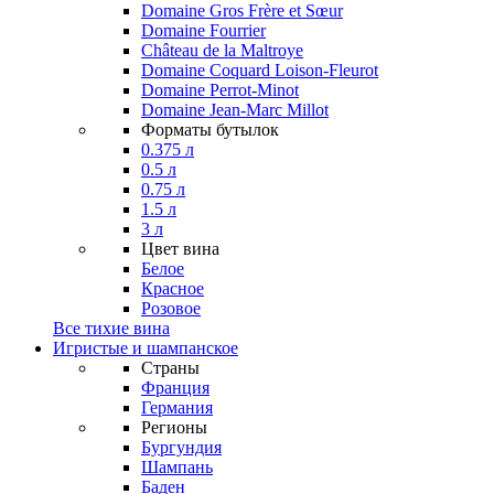
Domaine Gros Frère et Sœur
Domaine Fourrier
Château de la Maltroye
Domaine Coquard Loison-Fleurot
Domaine Perrot-Minot
Domaine Jean-Marc Millot
Форматы бутылок
0.375 л
0.5 л
0.75 л
1.5 л
3 л
Цвет вина
Белое
Красное
Розовое
Все тихие вина
Игристые и шампанское
Страны
Франция
Германия
Регионы
Бургундия
Шампань
Баден