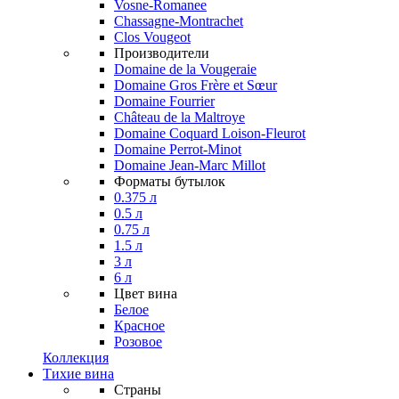
Vosne-Romanee
Chassagne-Montrachet
Clos Vougeot
Производители
Domaine de la Vougeraie
Domaine Gros Frère et Sœur
Domaine Fourrier
Château de la Maltroye
Domaine Coquard Loison-Fleurot
Domaine Perrot-Minot
Domaine Jean-Marc Millot
Форматы бутылок
0.375 л
0.5 л
0.75 л
1.5 л
3 л
6 л
Цвет вина
Белое
Красное
Розовое
Коллекция
Тихие вина
Страны