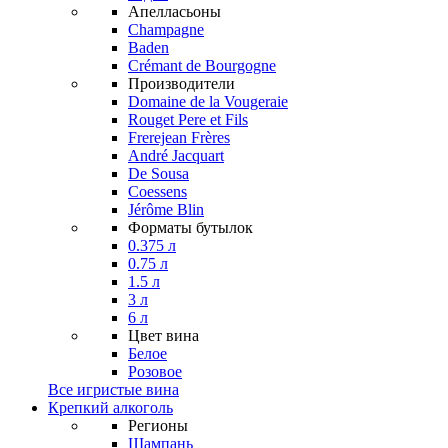
Апелласьоны
Champagne
Baden
Crémant de Bourgogne
Производители
Domaine de la Vougeraie
Rouget Pere et Fils
Frerejean Frères
André Jacquart
De Sousa
Coessens
Jérôme Blin
Форматы бутылок
0.375 л
0.75 л
1.5 л
3 л
6 л
Цвет вина
Белое
Розовое
Все игристые вина
Крепкий алкоголь
Регионы
Шампань