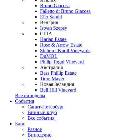
Bruno Giacosa
Falletto di Bruno Giacosa
Elio Sandri
Венгрия
Istvan Szepsy
США
Harlan Estate
Rose & Arrow Estate
Shibumi Knoll Vineyards
DuMOL
Philip Togni Vineyard
Австралия
Bass Phillip Estate
Timo Mayer
Новая Зеландия
Bell Hill Vineyard
Все виноделы
События
Санкт-Петербург
Винный клуб
Все события
Блог
Разное
Виноделие