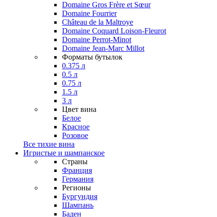
Domaine Gros Frère et Sœur
Domaine Fourrier
Château de la Maltroye
Domaine Coquard Loison-Fleurot
Domaine Perrot-Minot
Domaine Jean-Marc Millot
Форматы бутылок
0.375 л
0.5 л
0.75 л
1.5 л
3 л
Цвет вина
Белое
Красное
Розовое
Все тихие вина
Игристые и шампанское
Страны
Франция
Германия
Регионы
Бургундия
Шампань
Баден