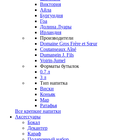
Виктория
Айла
Бургундия
Гоа
Долина Луары
Ирландия
Производители
Domaine Gros Frère et Sœur
Coutanseaux Aîné
Dumangin J. Fils
Voirin-Jumel
Форматы бутылок
0.7 л
3 л
Тип напитка
Виски
Коньяк
Мар
Ратафья
Все крепкие напитки
Аксессуары
Бокал
Декантер
Караф
Подарочный набор