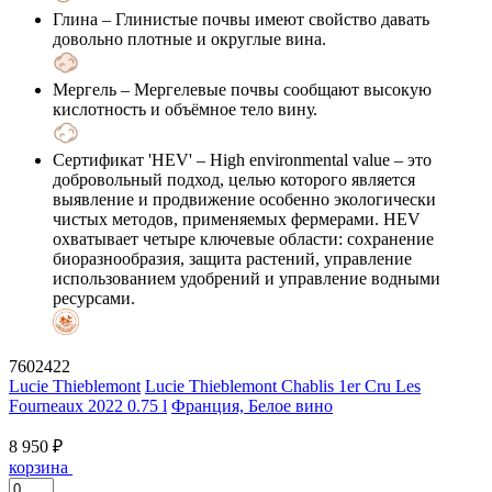
Глина
– Глинистые почвы имеют свойство давать
довольно плотные и округлые вина.
Мергель
– Мергелевые почвы сообщают высокую
кислотность и объёмное тело вину.
Сертификат 'HEV'
– High environmental value – это
добровольный подход, целью которого является
выявление и продвижение особенно экологически
чистых методов, применяемых фермерами. HEV
охватывает четыре ключевые области: сохранение
биоразнообразия, защита растений, управление
использованием удобрений и управление водными
ресурсами.
7602422
Lucie Thieblemont
Lucie Thieblemont Chablis 1er Cru Les
Fourneaux 2022 0.75 l
Франция, Белое вино
8 950 ₽
корзина