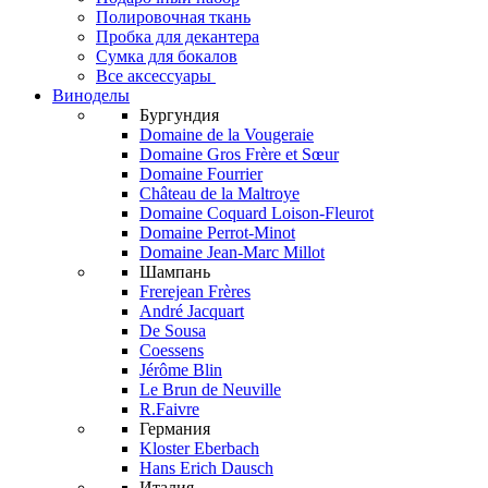
Полировочная ткань
Пробка для декантера
Сумка для бокалов
Все аксессуары
Виноделы
Бургундия
Domaine de la Vougeraie
Domaine Gros Frère et Sœur
Domaine Fourrier
Château de la Maltroye
Domaine Coquard Loison-Fleurot
Domaine Perrot-Minot
Domaine Jean-Marc Millot
Шампань
Frerejean Frères
André Jacquart
De Sousa
Coessens
Jérôme Blin
Le Brun de Neuville
R.Faivre
Германия
Kloster Eberbach
Hans Erich Dausch
Италия