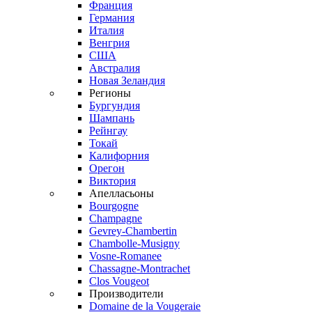
Франция
Германия
Италия
Венгрия
США
Австралия
Новая Зеландия
Регионы
Бургундия
Шампань
Рейнгау
Токай
Калифорния
Орегон
Виктория
Апелласьоны
Bourgogne
Champagne
Gevrey-Chambertin
Chambolle-Musigny
Vosne-Romanee
Chassagne-Montrachet
Clos Vougeot
Производители
Domaine de la Vougeraie