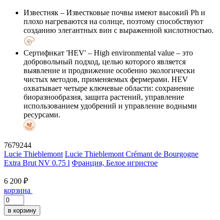
Известняк
– Известковые почвы имеют высокий Ph и
плохо нагреваются на солнце, поэтому способствуют
созданию элегантных вин с выраженной кислотностью.
Сертификат 'HEV'
– High environmental value – это
добровольный подход, целью которого является
выявление и продвижение особенно экологически
чистых методов, применяемых фермерами. HEV
охватывает четыре ключевые области: сохранение
биоразнообразия, защита растений, управление
использованием удобрений и управление водными
ресурсами.
7679244
Lucie Thieblemont
Lucie Thieblemont Crémant de Bourgogne
Extra Brut NV 0.75 l
Франция, Белое игристое
6 200 ₽
корзина
в корзину