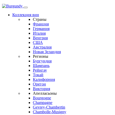
Коллекция вин
Страны
Франция
Германия
Италия
Венгрия
США
Австралия
Новая Зеландия
Регионы
Бургундия
Шампань
Рейнгау
Токай
Калифорния
Орегон
Виктория
Апелласьоны
Bourgogne
Champagne
Gevrey-Chambertin
Chambolle-Musigny