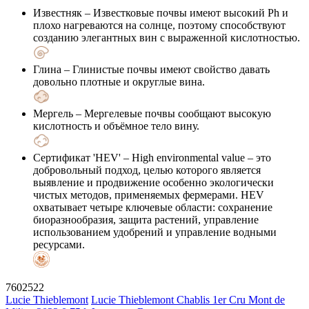
Известняк
– Известковые почвы имеют высокий Ph и
плохо нагреваются на солнце, поэтому способствуют
созданию элегантных вин с выраженной кислотностью.
Глина
– Глинистые почвы имеют свойство давать
довольно плотные и округлые вина.
Мергель
– Мергелевые почвы сообщают высокую
кислотность и объёмное тело вину.
Сертификат 'HEV'
– High environmental value – это
добровольный подход, целью которого является
выявление и продвижение особенно экологически
чистых методов, применяемых фермерами. HEV
охватывает четыре ключевые области: сохранение
биоразнообразия, защита растений, управление
использованием удобрений и управление водными
ресурсами.
7602522
Lucie Thieblemont
Lucie Thieblemont Chablis 1er Cru Mont de