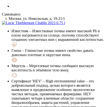
Самовывоз
г. Москва, ул. Никольская, д. 19-21/1
Известняк
– Известковые почвы имеют высокий Ph и
плохо нагреваются на солнце, поэтому способствуют
созданию элегантных вин с выраженной кислотностью.
Глина
– Глинистые почвы имеют свойство давать
довольно плотные и округлые вина.
Мергель
– Мергелевые почвы сообщают высокую
кислотность и объёмное тело вину.
Сертификат 'HEV'
– High environmental value – это
добровольный подход, целью которого является
выявление и продвижение особенно экологически
чистых методов, применяемых фермерами. HEV
охватывает четыре ключевые области: сохранение
биоразнообразия, защита растений, управление
использованием удобрений и управление водными