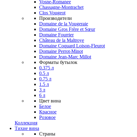
Vosne-Romanee
Chassagne-Montrachet
Clos Vougeot
Производители
Domaine de la Vougeraie
Domaine Gros Frère et Sœur
Domaine Fourrier
Château de la Maltroye
Domaine Coquard Loison-Fleurot
Domaine Perrot-Minot
Domaine Jean-Marc Millot
Форматы бутылок
0.375 л
0.5 л
0.75 л
1.5 л
3 л
6 л
Цвет вина
Белое
Красное
Розовое
Коллекция
Тихие вина
Страны