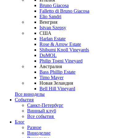
Bruno Giacosa
Falletto di Bruno Giacosa
Elio Sandri
Венгрия
Istvan Szepsy
США
Harlan Estate
Rose & Arrow Estate
Shibumi Knoll Vineyards
DuMOL
Philip Togni Vineyard
Австралия
Bass Phillip Estate
Timo Mayer
Новая Зеландия
Bell Hill Vineyard
Все виноделы
События
Санкт-Петербург
Винный клуб
Все события
Блог
Разное
Виноделие