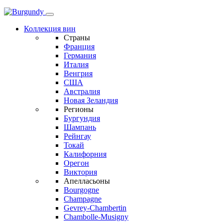
Коллекция вин
Страны
Франция
Германия
Италия
Венгрия
США
Австралия
Новая Зеландия
Регионы
Бургундия
Шампань
Рейнгау
Токай
Калифорния
Орегон
Виктория
Апелласьоны
Bourgogne
Champagne
Gevrey-Chambertin
Chambolle-Musigny