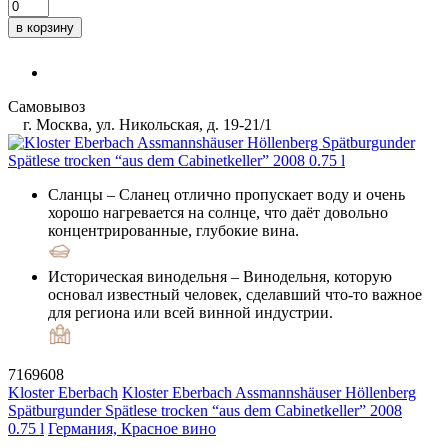
в корзину
Самовывоз
г. Москва, ул. Никольская, д. 19-21/1
Сланцы
– Сланец отлично пропускает воду и очень
хорошо нагревается на солнце, что даёт довольно
концентрированные, глубокие вина.
Историческая винодельня
– Винодельня, которую
основал известный человек, сделавший что-то важное
для региона или всей винной индустрии.
7169608
Kloster Eberbach
Kloster Eberbach Assmannshäuser Höllenberg
Spätburgunder Spätlese trocken “aus dem Cabinetkeller” 2008
0.75 l
Германия, Красное вино