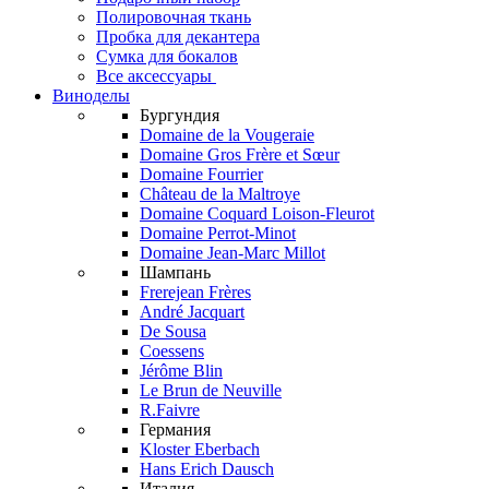
Полировочная ткань
Пробка для декантера
Сумка для бокалов
Все аксессуары
Виноделы
Бургундия
Domaine de la Vougeraie
Domaine Gros Frère et Sœur
Domaine Fourrier
Château de la Maltroye
Domaine Coquard Loison-Fleurot
Domaine Perrot-Minot
Domaine Jean-Marc Millot
Шампань
Frerejean Frères
André Jacquart
De Sousa
Coessens
Jérôme Blin
Le Brun de Neuville
R.Faivre
Германия
Kloster Eberbach
Hans Erich Dausch
Италия