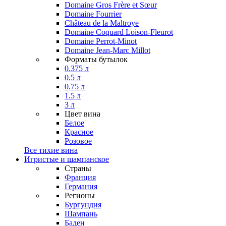
Domaine Gros Frère et Sœur
Domaine Fourrier
Château de la Maltroye
Domaine Coquard Loison-Fleurot
Domaine Perrot-Minot
Domaine Jean-Marc Millot
Форматы бутылок
0.375 л
0.5 л
0.75 л
1.5 л
3 л
Цвет вина
Белое
Красное
Розовое
Все тихие вина
Игристые и шампанское
Страны
Франция
Германия
Регионы
Бургундия
Шампань
Баден