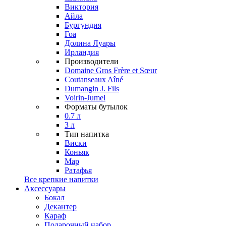
Виктория
Айла
Бургундия
Гоа
Долина Луары
Ирландия
Производители
Domaine Gros Frère et Sœur
Coutanseaux Aîné
Dumangin J. Fils
Voirin-Jumel
Форматы бутылок
0.7 л
3 л
Тип напитка
Виски
Коньяк
Мар
Ратафья
Все крепкие напитки
Аксессуары
Бокал
Декантер
Караф
Подарочный набор