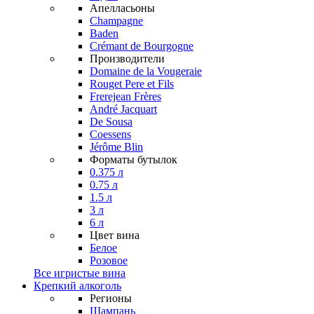
Апелласьоны
Champagne
Baden
Crémant de Bourgogne
Производители
Domaine de la Vougeraie
Rouget Pere et Fils
Frerejean Frères
André Jacquart
De Sousa
Coessens
Jérôme Blin
Форматы бутылок
0.375 л
0.75 л
1.5 л
3 л
6 л
Цвет вина
Белое
Розовое
Все игристые вина
Крепкий алкоголь
Регионы
Шампань