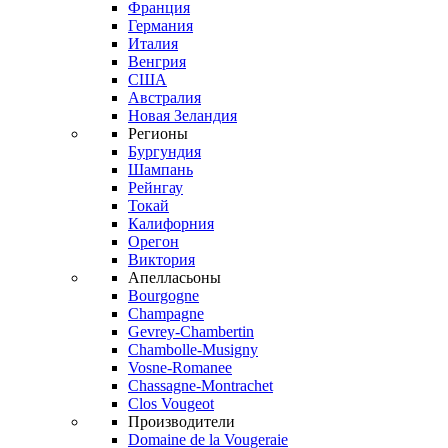
Франция
Германия
Италия
Венгрия
США
Австралия
Новая Зеландия
Регионы
Бургундия
Шампань
Рейнгау
Токай
Калифорния
Орегон
Виктория
Апелласьоны
Bourgogne
Champagne
Gevrey-Chambertin
Chambolle-Musigny
Vosne-Romanee
Chassagne-Montrachet
Clos Vougeot
Производители
Domaine de la Vougeraie