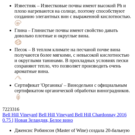
Известняк
– Известковые почвы имеют высокий Ph и
плохо нагреваются на солнце, поэтому способствуют
созданию элегантных вин с выраженной кислотностью.
Глина
– Глинистые почвы имеют свойство давать
довольно плотные и округлые вина.
Песок
– В теплом климате на песчаной почве вина
получаются более мягкими, с невысокой кислотностью
и округлыми танинами. В прохладных условиях пески
сохраняют тепло, что позволяет производить очень
ароматные вина.
Сертификат 'Органика'
– Винодельни с официальным
сертификатом органической обработки виноградников.
7223316
Bell Hill Vineyard
Bell Hill Vineyard Bell Hill Chardonnay 2016
0.75 l
Новая Зеландия, Белое вино
Дженсис Робинсон (Master of Wine) создала 20-бальную