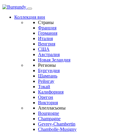
Коллекция вин
Страны
Франция
Германия
Италия
Венгрия
США
Австралия
Новая Зеландия
Регионы
Бургундия
Шампань
Рейнгау
Токай
Калифорния
Орегон
Виктория
Апелласьоны
Bourgogne
Champagne
Gevrey-Chambertin
Chambolle-Musigny