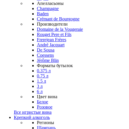
Апелласьоны
Champagne
Baden
Crémant de Bourgogne
Производители
Domaine de la Vougeraie
Rouget Pere et Fils
Frerejean Frères
André Jacquart
De Sousa
Coessens
Jérôme Blin
Форматы бутылок
0.375 л
0.75 л
1.5 л
3 л
6 л
Цвет вина
Белое
Розовое
Все игристые вина
Крепкий алкоголь
Регионы
Шампань