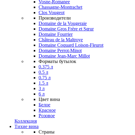
Vosne-Romanee
Chassagne-Montrachet
Clos Vougeot
Производители
Domaine de la Vougeraie
Domaine Gros Frère et Sœur
Domaine Fourrier
Château de la Maltroye
Domaine Coquard Loison-Fleurot
Domaine Perrot-Minot
Domaine Jean-Marc Millot
Форматы бутылок
0.375 л
0.5 л
0.75 л
1.5 л
3 л
6 л
Цвет вина
Белое
Красное
Розовое
Коллекция
Тихие вина
Страны