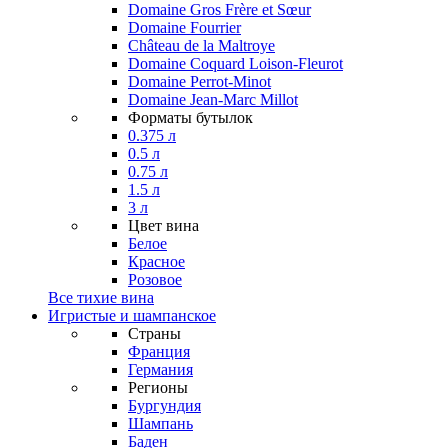
Domaine Gros Frère et Sœur
Domaine Fourrier
Château de la Maltroye
Domaine Coquard Loison-Fleurot
Domaine Perrot-Minot
Domaine Jean-Marc Millot
Форматы бутылок
0.375 л
0.5 л
0.75 л
1.5 л
3 л
Цвет вина
Белое
Красное
Розовое
Все тихие вина
Игристые и шампанское
Страны
Франция
Германия
Регионы
Бургундия
Шампань
Баден