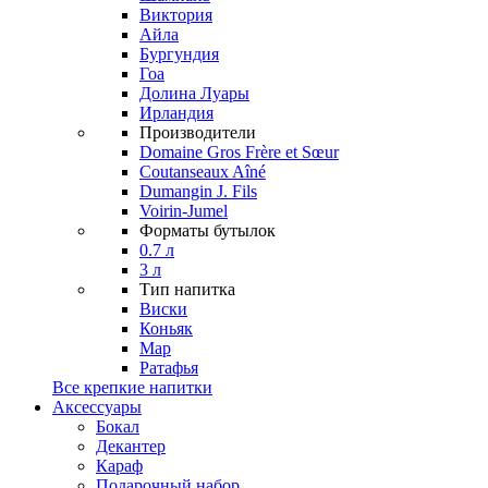
Виктория
Айла
Бургундия
Гоа
Долина Луары
Ирландия
Производители
Domaine Gros Frère et Sœur
Coutanseaux Aîné
Dumangin J. Fils
Voirin-Jumel
Форматы бутылок
0.7 л
3 л
Тип напитка
Виски
Коньяк
Мар
Ратафья
Все крепкие напитки
Аксессуары
Бокал
Декантер
Караф
Подарочный набор