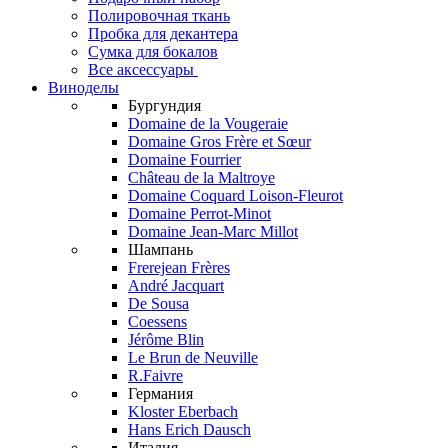
Полировочная ткань
Пробка для декантера
Сумка для бокалов
Все аксессуары
Виноделы
Бургундия
Domaine de la Vougeraie
Domaine Gros Frère et Sœur
Domaine Fourrier
Château de la Maltroye
Domaine Coquard Loison-Fleurot
Domaine Perrot-Minot
Domaine Jean-Marc Millot
Шампань
Frerejean Frères
André Jacquart
De Sousa
Coessens
Jérôme Blin
Le Brun de Neuville
R.Faivre
Германия
Kloster Eberbach
Hans Erich Dausch
Италия