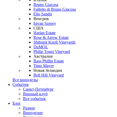
Bruno Giacosa
Falletto di Bruno Giacosa
Elio Sandri
Венгрия
Istvan Szepsy
США
Harlan Estate
Rose & Arrow Estate
Shibumi Knoll Vineyards
DuMOL
Philip Togni Vineyard
Австралия
Bass Phillip Estate
Timo Mayer
Новая Зеландия
Bell Hill Vineyard
Все виноделы
События
Санкт-Петербург
Винный клуб
Все события
Блог
Разное
Виноделие