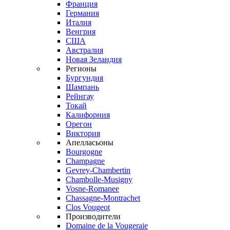
Франция
Германия
Италия
Венгрия
США
Австралия
Новая Зеландия
Регионы
Бургундия
Шампань
Рейнгау
Токай
Калифорния
Орегон
Виктория
Апелласьоны
Bourgogne
Champagne
Gevrey-Chambertin
Chambolle-Musigny
Vosne-Romanee
Chassagne-Montrachet
Clos Vougeot
Производители
Domaine de la Vougeraie