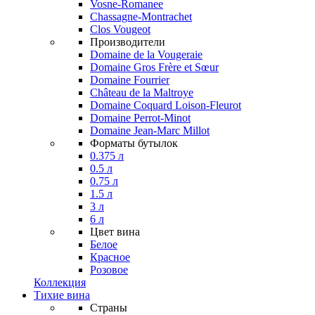
Vosne-Romanee
Chassagne-Montrachet
Clos Vougeot
Производители
Domaine de la Vougeraie
Domaine Gros Frère et Sœur
Domaine Fourrier
Château de la Maltroye
Domaine Coquard Loison-Fleurot
Domaine Perrot-Minot
Domaine Jean-Marc Millot
Форматы бутылок
0.375 л
0.5 л
0.75 л
1.5 л
3 л
6 л
Цвет вина
Белое
Красное
Розовое
Коллекция
Тихие вина
Страны