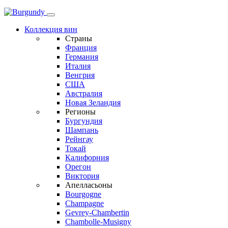
Коллекция вин
Страны
Франция
Германия
Италия
Венгрия
США
Австралия
Новая Зеландия
Регионы
Бургундия
Шампань
Рейнгау
Токай
Калифорния
Орегон
Виктория
Апелласьоны
Bourgogne
Champagne
Gevrey-Chambertin
Chambolle-Musigny