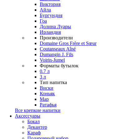
Виктория
Айла
Бургундия
Гоа
Долина Луары
Ирландия
Производители
Domaine Gros Frère et Sœur
Coutanseaux Aîné
Dumangin J. Fils
Voirin-Jumel
Форматы бутылок
0.7 л
3 л
Тип напитка
Виски
Коньяк
Мар
Ратафья
Все крепкие напитки
Аксессуары
Бокал
Декантер
Караф
Подарочный набор