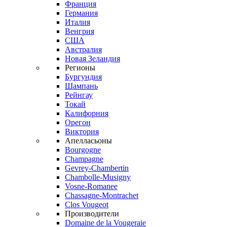
Франция
Германия
Италия
Венгрия
США
Австралия
Новая Зеландия
Регионы
Бургундия
Шампань
Рейнгау
Токай
Калифорния
Орегон
Виктория
Апелласьоны
Bourgogne
Champagne
Gevrey-Chambertin
Chambolle-Musigny
Vosne-Romanee
Chassagne-Montrachet
Clos Vougeot
Производители
Domaine de la Vougeraie