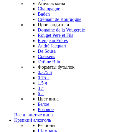
Апелласьоны
Champagne
Baden
Crémant de Bourgogne
Производители
Domaine de la Vougeraie
Rouget Pere et Fils
Frerejean Frères
André Jacquart
De Sousa
Coessens
Jérôme Blin
Форматы бутылок
0.375 л
0.75 л
1.5 л
3 л
6 л
Цвет вина
Белое
Розовое
Все игристые вина
Крепкий алкоголь
Регионы
Шампань