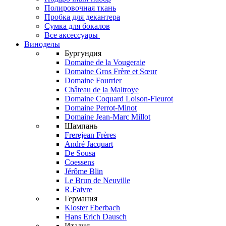
Полировочная ткань
Пробка для декантера
Сумка для бокалов
Все аксессуары
Виноделы
Бургундия
Domaine de la Vougeraie
Domaine Gros Frère et Sœur
Domaine Fourrier
Château de la Maltroye
Domaine Coquard Loison-Fleurot
Domaine Perrot-Minot
Domaine Jean-Marc Millot
Шампань
Frerejean Frères
André Jacquart
De Sousa
Coessens
Jérôme Blin
Le Brun de Neuville
R.Faivre
Германия
Kloster Eberbach
Hans Erich Dausch
Италия