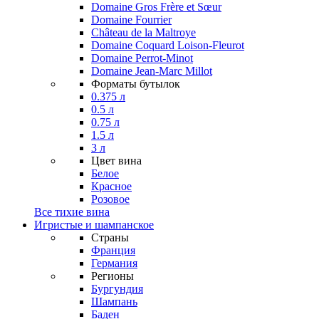
Domaine Gros Frère et Sœur
Domaine Fourrier
Château de la Maltroye
Domaine Coquard Loison-Fleurot
Domaine Perrot-Minot
Domaine Jean-Marc Millot
Форматы бутылок
0.375 л
0.5 л
0.75 л
1.5 л
3 л
Цвет вина
Белое
Красное
Розовое
Все тихие вина
Игристые и шампанское
Страны
Франция
Германия
Регионы
Бургундия
Шампань
Баден