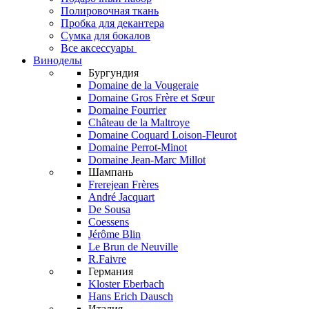
Полировочная ткань
Пробка для декантера
Сумка для бокалов
Все аксессуары
Виноделы
Бургундия
Domaine de la Vougeraie
Domaine Gros Frère et Sœur
Domaine Fourrier
Château de la Maltroye
Domaine Coquard Loison-Fleurot
Domaine Perrot-Minot
Domaine Jean-Marc Millot
Шампань
Frerejean Frères
André Jacquart
De Sousa
Coessens
Jérôme Blin
Le Brun de Neuville
R.Faivre
Германия
Kloster Eberbach
Hans Erich Dausch
Италия