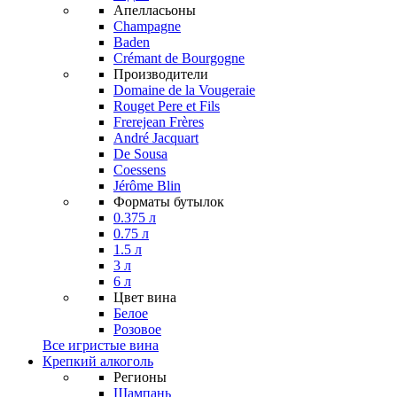
Апелласьоны
Champagne
Baden
Crémant de Bourgogne
Производители
Domaine de la Vougeraie
Rouget Pere et Fils
Frerejean Frères
André Jacquart
De Sousa
Coessens
Jérôme Blin
Форматы бутылок
0.375 л
0.75 л
1.5 л
3 л
6 л
Цвет вина
Белое
Розовое
Все игристые вина
Крепкий алкоголь
Регионы
Шампань