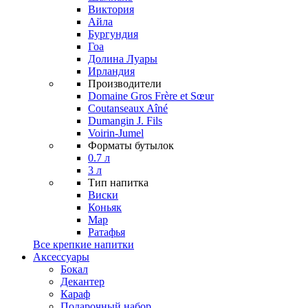
Виктория
Айла
Бургундия
Гоа
Долина Луары
Ирландия
Производители
Domaine Gros Frère et Sœur
Coutanseaux Aîné
Dumangin J. Fils
Voirin-Jumel
Форматы бутылок
0.7 л
3 л
Тип напитка
Виски
Коньяк
Мар
Ратафья
Все крепкие напитки
Аксессуары
Бокал
Декантер
Караф
Подарочный набор