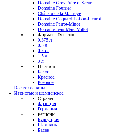
Domaine Gros Frère et Sœur
Domaine Fourrier
Château de la Maltroye
Domaine Coquard Loison-Fleurot
Domaine Perrot-Minot
Domaine Jean-Marc Millot
Форматы бутылок
0.375 л
0.5 л
0.75 л
1.5 л
3 л
Цвет вина
Белое
Красное
Розовое
Все тихие вина
Игристые и шампанское
Страны
Франция
Германия
Регионы
Бургундия
Шампань
Баден