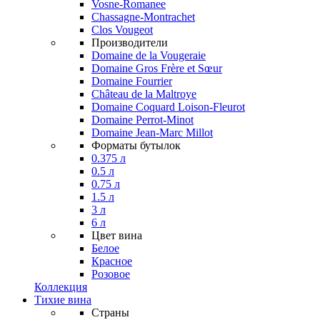
Vosne-Romanee
Chassagne-Montrachet
Clos Vougeot
Производители
Domaine de la Vougeraie
Domaine Gros Frère et Sœur
Domaine Fourrier
Château de la Maltroye
Domaine Coquard Loison-Fleurot
Domaine Perrot-Minot
Domaine Jean-Marc Millot
Форматы бутылок
0.375 л
0.5 л
0.75 л
1.5 л
3 л
6 л
Цвет вина
Белое
Красное
Розовое
Коллекция
Тихие вина
Страны