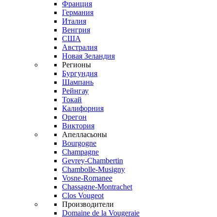
Франция
Германия
Италия
Венгрия
США
Австралия
Новая Зеландия
Регионы
Бургундия
Шампань
Рейнгау
Токай
Калифорния
Орегон
Виктория
Апелласьоны
Bourgogne
Champagne
Gevrey-Chambertin
Chambolle-Musigny
Vosne-Romanee
Chassagne-Montrachet
Clos Vougeot
Производители
Domaine de la Vougeraie