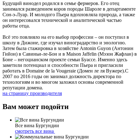
Будущий винодел родился в семье фермеров. Его отец
занимался разведением коров породы Шароле в департаменте
Сон-э-Луар. И молодого Пьера вдохновляла природа, а также
он интересовался технической и аналитической частью
работы отца.
Всё это повлияло на его выбор профессии – он поступил в
школу в Дижоне, где изучал виноградарство и энологию.
Затем была стажировка в хозяйстве Antonin Guyon (Антонин
Гийон) в Савиньи-ле-Бон и в Maison Jaffelin (Мэзон Жафлан) в
Боне – негоцианском проекте семьи Буассе. Именно здесь
заметили потенциал и способности Пьера и пригласили
работать в Domaine de la Vougeraie (Домен ле ля Вужере).С
2007 по 2016 годы он занимал должность директора по
технологиям и во многом заложил основы современной
репутации домена.
на страницу производителя
Вам может подойти
Все вина Бургундии
смотреть все вина