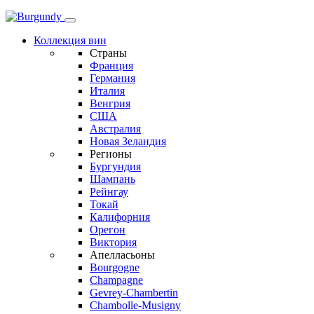
Коллекция вин
Страны
Франция
Германия
Италия
Венгрия
США
Австралия
Новая Зеландия
Регионы
Бургундия
Шампань
Рейнгау
Токай
Калифорния
Орегон
Виктория
Апелласьоны
Bourgogne
Champagne
Gevrey-Chambertin
Chambolle-Musigny