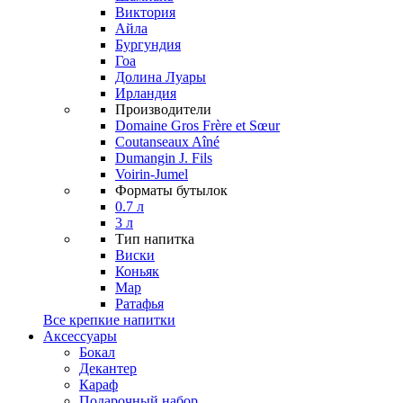
Виктория
Айла
Бургундия
Гоа
Долина Луары
Ирландия
Производители
Domaine Gros Frère et Sœur
Coutanseaux Aîné
Dumangin J. Fils
Voirin-Jumel
Форматы бутылок
0.7 л
3 л
Тип напитка
Виски
Коньяк
Мар
Ратафья
Все крепкие напитки
Аксессуары
Бокал
Декантер
Караф
Подарочный набор