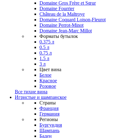
Domaine Gros Frère et Sœur
Domaine Fourrier
Château de la Maltroye
Domaine Coquard Loison-Fleurot
Domaine Perrot-Minot
Domaine Jean-Marc Millot
Форматы бутылок
0.375 л
0.5 л
0.75 л
1.5 л
3 л
Цвет вина
Белое
Красное
Розовое
Все тихие вина
Игристые и шампанское
Страны
Франция
Германия
Регионы
Бургундия
Шампань
Баден