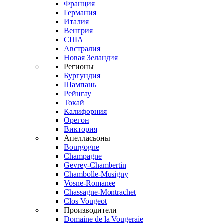
Франция
Германия
Италия
Венгрия
США
Австралия
Новая Зеландия
Регионы
Бургундия
Шампань
Рейнгау
Токай
Калифорния
Орегон
Виктория
Апелласьоны
Bourgogne
Champagne
Gevrey-Chambertin
Chambolle-Musigny
Vosne-Romanee
Chassagne-Montrachet
Clos Vougeot
Производители
Domaine de la Vougeraie