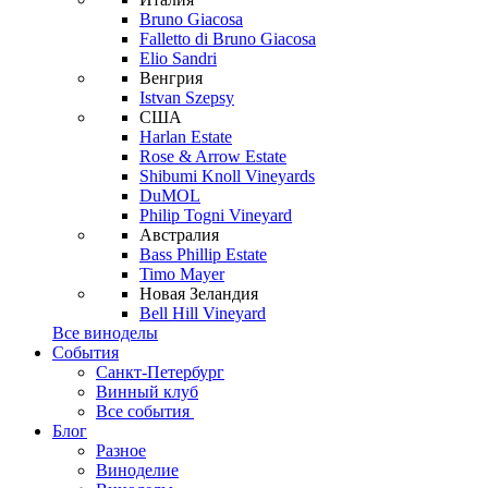
Bruno Giacosa
Falletto di Bruno Giacosa
Elio Sandri
Венгрия
Istvan Szepsy
США
Harlan Estate
Rose & Arrow Estate
Shibumi Knoll Vineyards
DuMOL
Philip Togni Vineyard
Австралия
Bass Phillip Estate
Timo Mayer
Новая Зеландия
Bell Hill Vineyard
Все виноделы
События
Санкт-Петербург
Винный клуб
Все события
Блог
Разное
Виноделие