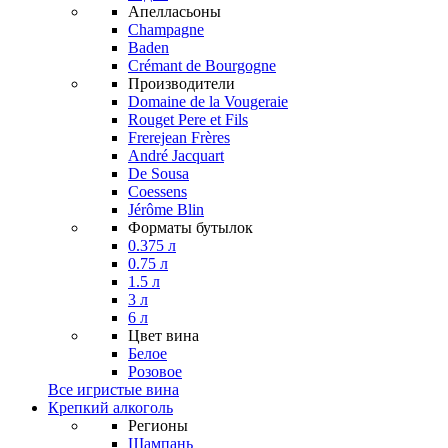
Апелласьоны
Champagne
Baden
Crémant de Bourgogne
Производители
Domaine de la Vougeraie
Rouget Pere et Fils
Frerejean Frères
André Jacquart
De Sousa
Coessens
Jérôme Blin
Форматы бутылок
0.375 л
0.75 л
1.5 л
3 л
6 л
Цвет вина
Белое
Розовое
Все игристые вина
Крепкий алкоголь
Регионы
Шампань