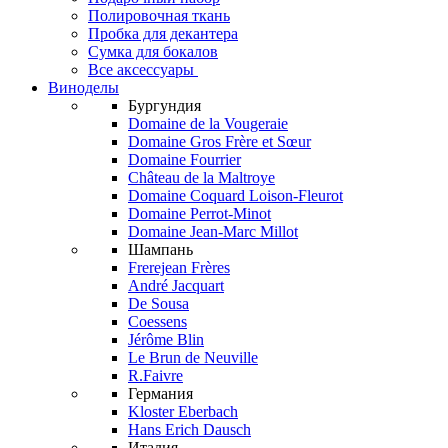
Полировочная ткань
Пробка для декантера
Сумка для бокалов
Все аксессуары
Виноделы
Бургундия
Domaine de la Vougeraie
Domaine Gros Frère et Sœur
Domaine Fourrier
Château de la Maltroye
Domaine Coquard Loison-Fleurot
Domaine Perrot-Minot
Domaine Jean-Marc Millot
Шампань
Frerejean Frères
André Jacquart
De Sousa
Coessens
Jérôme Blin
Le Brun de Neuville
R.Faivre
Германия
Kloster Eberbach
Hans Erich Dausch
Италия