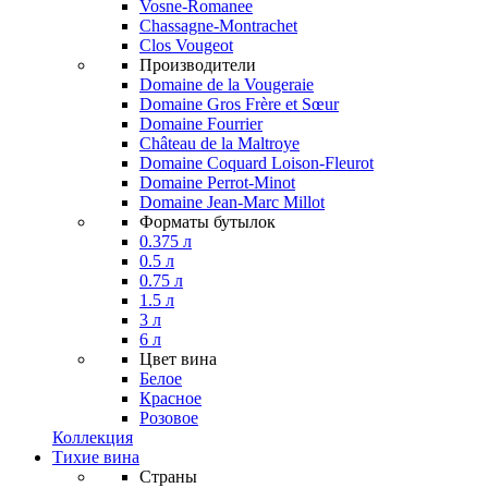
Vosne-Romanee
Chassagne-Montrachet
Clos Vougeot
Производители
Domaine de la Vougeraie
Domaine Gros Frère et Sœur
Domaine Fourrier
Château de la Maltroye
Domaine Coquard Loison-Fleurot
Domaine Perrot-Minot
Domaine Jean-Marc Millot
Форматы бутылок
0.375 л
0.5 л
0.75 л
1.5 л
3 л
6 л
Цвет вина
Белое
Красное
Розовое
Коллекция
Тихие вина
Страны