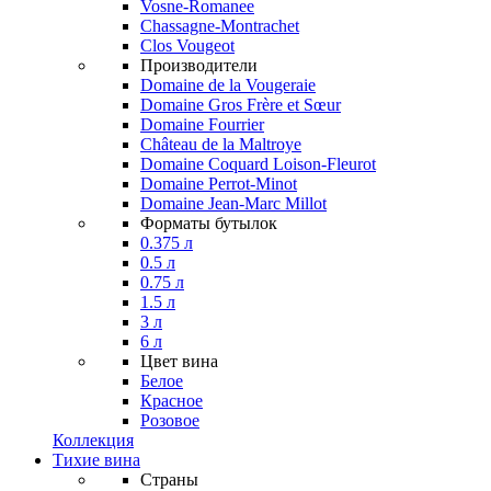
Vosne-Romanee
Chassagne-Montrachet
Clos Vougeot
Производители
Domaine de la Vougeraie
Domaine Gros Frère et Sœur
Domaine Fourrier
Château de la Maltroye
Domaine Coquard Loison-Fleurot
Domaine Perrot-Minot
Domaine Jean-Marc Millot
Форматы бутылок
0.375 л
0.5 л
0.75 л
1.5 л
3 л
6 л
Цвет вина
Белое
Красное
Розовое
Коллекция
Тихие вина
Страны