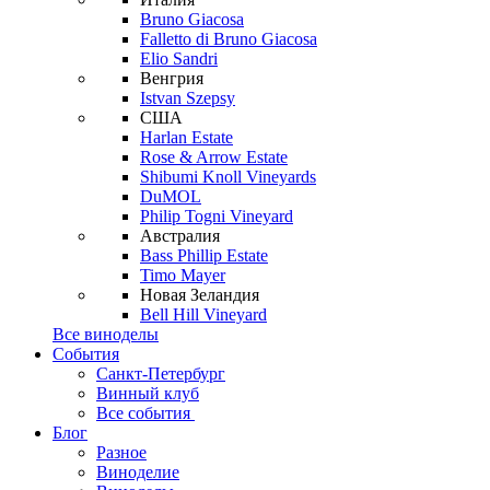
Bruno Giacosa
Falletto di Bruno Giacosa
Elio Sandri
Венгрия
Istvan Szepsy
США
Harlan Estate
Rose & Arrow Estate
Shibumi Knoll Vineyards
DuMOL
Philip Togni Vineyard
Австралия
Bass Phillip Estate
Timo Mayer
Новая Зеландия
Bell Hill Vineyard
Все виноделы
События
Санкт-Петербург
Винный клуб
Все события
Блог
Разное
Виноделие