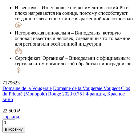
Известняк
– Известковые почвы имеют высокий Ph и
плохо нагреваются на солнце, поэтому способствуют
созданию элегантных вин с выраженной кислотностью.
Историческая винодельня
– Винодельня, которую
основал известный человек, сделавший что-то важное
для региона или всей винной индустрии.
Сертификат 'Органика'
– Винодельни с официальным
сертификатом органической обработки виноградников.
7179623
Domaine de la Vougeraie
Domaine de la Vougeraie Vougeot Clos
du Prieuré (Monopole) Rouge 2023 0.75 l
Франция, Красное
вино
22 500 ₽
корзина
в корзину