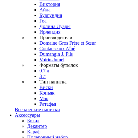
Виктория
Айла
Бургундия
Гоа
Долина Луары
Ирландия
Производители
Domaine Gros Frère et Sœur
Coutanseaux Aîné
Dumangin J. Fils
Voirin-Jumel
Форматы бутылок
0.7 л
3 л
Тип напитка
Виски
Коньяк
Мар
Ратафья
Все крепкие напитки
Аксессуары
Бокал
Декантер
Караф
Подарочный набор