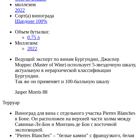
миллезим
2022
Сорт(а) винограда
Шардоне 100%
Объем бутылки:
0.75 л
Миллезим:
2022
Ведущий эксперт по винам Бургундии, Джаспер
Моррис (Master of Wine) использует 5-звездочную шкалу,
актуальную в иерархической классификации
Бургундии.
Так же он применяет и 100-балльную шкалу
Jasper Morris
88
Терруар
Виноград для вина с отдельного участка Pierres Blanches
в Боне. Он расположен на верхней части холма между
Савиньи-Ле-Бон и Монтань де Бон с восточной
экспозицией.
"Pierres Blanches" – "белые камни" с французкого, белая