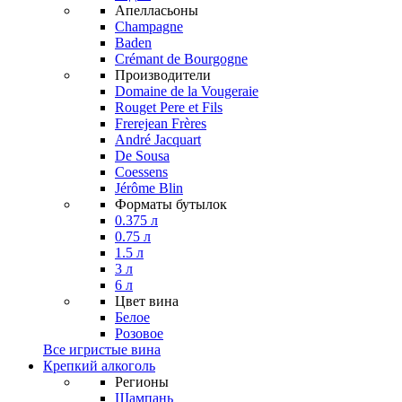
Апелласьоны
Champagne
Baden
Crémant de Bourgogne
Производители
Domaine de la Vougeraie
Rouget Pere et Fils
Frerejean Frères
André Jacquart
De Sousa
Coessens
Jérôme Blin
Форматы бутылок
0.375 л
0.75 л
1.5 л
3 л
6 л
Цвет вина
Белое
Розовое
Все игристые вина
Крепкий алкоголь
Регионы
Шампань