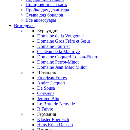
Полировочная ткань
Пробка для декантера
Сумка для бокалов
Все аксессуары
Виноделы
Бургундия
Domaine de la Vougeraie
Domaine Gros Frère et Sœur
Domaine Fourrier
Château de la Maltroye
Domaine Coquard Loison-Fleurot
Domaine Perrot-Minot
Domaine Jean-Marc Millot
Шампань
Frerejean Frères
André Jacquart
De Sousa
Coessens
Jérôme Blin
Le Brun de Neuville
R.Faivre
Германия
Kloster Eberbach
Hans Erich Dausch
Италия