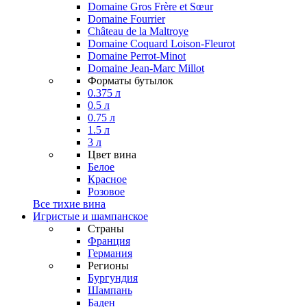
Domaine Gros Frère et Sœur
Domaine Fourrier
Château de la Maltroye
Domaine Coquard Loison-Fleurot
Domaine Perrot-Minot
Domaine Jean-Marc Millot
Форматы бутылок
0.375 л
0.5 л
0.75 л
1.5 л
3 л
Цвет вина
Белое
Красное
Розовое
Все тихие вина
Игристые и шампанское
Страны
Франция
Германия
Регионы
Бургундия
Шампань
Баден