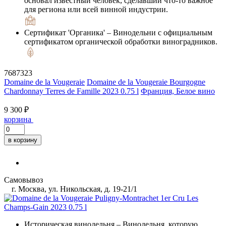
основал известный человек, сделавший что-то важное
для региона или всей винной индустрии.
Сертификат 'Органика'
– Винодельни с официальным
сертификатом органической обработки виноградников.
7687323
Domaine de la Vougeraie
Domaine de la Vougeraie Bourgogne
Chardonnay Terres de Famille 2023 0.75 l
Франция, Белое вино
9 300 ₽
корзина
в корзину
Самовывоз
г. Москва, ул. Никольская, д. 19-21/1
Историческая винодельня
– Винодельня, которую