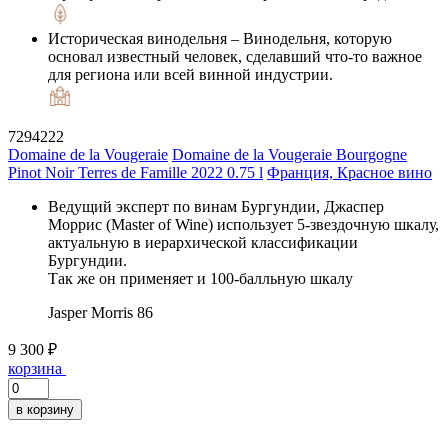
Историческая винодельня
– Винодельня, которую
основал известный человек, сделавший что-то важное
для региона или всей винной индустрии.
7294222
Domaine de la Vougeraie
Domaine de la Vougeraie Bourgogne
Pinot Noir Terres de Famille 2022 0.75 l
Франция, Красное вино
Ведущий эксперт по винам Бургундии, Джаспер
Моррис (Master of Wine) использует 5-звездочную шкалу,
актуальную в иерархической классификации
Бургундии.
Так же он применяет и 100-балльную шкалу
Jasper Morris
86
9 300 ₽
корзина
в корзину