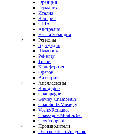
Франция
Германия
Италия
Венгрия
США
Австралия
Новая Зеландия
Регионы
Бургундия
Шампань
Рейнгау
Токай
Калифорния
Орегон
Виктория
Апелласьоны
Bourgogne
Champagne
Gevrey-Chambertin
Chambolle-Musigny
Vosne-Romanee
Chassagne-Montrachet
Clos Vougeot
Производители
Domaine de la Vougeraie