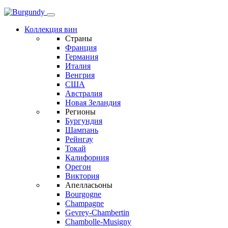
Коллекция вин
Страны
Франция
Германия
Италия
Венгрия
США
Австралия
Новая Зеландия
Регионы
Бургундия
Шампань
Рейнгау
Токай
Калифорния
Орегон
Виктория
Апелласьоны
Bourgogne
Champagne
Gevrey-Chambertin
Chambolle-Musigny