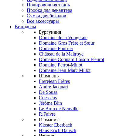
Полировочная ткань
Пробка для декантера
Сумка для бокалов
Все аксессуары
Виноделы
Бургундия
Domaine de la Vougeraie
Domaine Gros Frère et Sœur
Domaine Fourrier
Château de la Maltroye
Domaine Coquard Loison-Fleurot
Domaine Perrot-Minot
Domaine Jean-Marc Millot
Шампань
Frerejean Frères
André Jacquart
De Sousa
Coessens
Jérôme Blin
Le Brun de Neuville
R.Faivre
Германия
Kloster Eberbach
Hans Erich Dausch
Италия