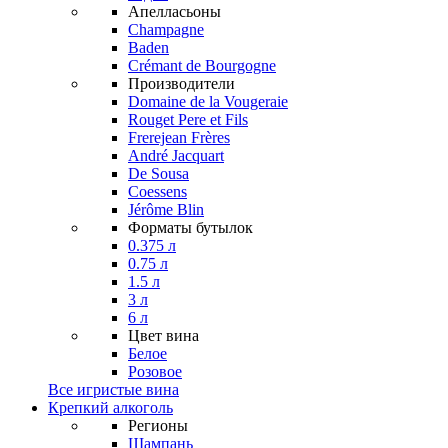
Апелласьоны
Champagne
Baden
Crémant de Bourgogne
Производители
Domaine de la Vougeraie
Rouget Pere et Fils
Frerejean Frères
André Jacquart
De Sousa
Coessens
Jérôme Blin
Форматы бутылок
0.375 л
0.75 л
1.5 л
3 л
6 л
Цвет вина
Белое
Розовое
Все игристые вина
Крепкий алкоголь
Регионы
Шампань