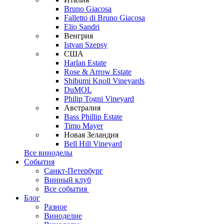
Bruno Giacosa
Falletto di Bruno Giacosa
Elio Sandri
Венгрия
Istvan Szepsy
США
Harlan Estate
Rose & Arrow Estate
Shibumi Knoll Vineyards
DuMOL
Philip Togni Vineyard
Австралия
Bass Phillip Estate
Timo Mayer
Новая Зеландия
Bell Hill Vineyard
Все виноделы
События
Санкт-Петербург
Винный клуб
Все события
Блог
Разное
Виноделие