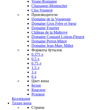
Vosne-Romanee
Chassagne-Montrachet
Clos Vougeot
Производители
Domaine de la Vougeraie
Domaine Gros Frère et Sœur
Domaine Fourrier
Château de la Maltroye
Domaine Coquard Loison-Fleurot
Domaine Perrot-Minot
Domaine Jean-Marc Millot
Форматы бутылок
0.375 л
0.5 л
0.75 л
1.5 л
3 л
6 л
Цвет вина
Белое
Красное
Розовое
Коллекция
Тихие вина
Страны