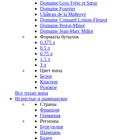
Domaine Gros Frère et Sœur
Domaine Fourrier
Château de la Maltroye
Domaine Coquard Loison-Fleurot
Domaine Perrot-Minot
Domaine Jean-Marc Millot
Форматы бутылок
0.375 л
0.5 л
0.75 л
1.5 л
3 л
Цвет вина
Белое
Красное
Розовое
Все тихие вина
Игристые и шампанское
Страны
Франция
Германия
Регионы
Бургундия
Шампань
Баден