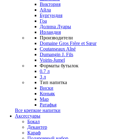
Виктория
Айла
Бургундия
Гоа
Долина Луары
Ирландия
Производители
Domaine Gros Frère et Sœur
Coutanseaux Aîné
Dumangin J. Fils
Voirin-Jumel
Форматы бутылок
0.7 л
3 л
Тип напитка
Виски
Коньяк
Мар
Ратафья
Все крепкие напитки
Аксессуары
Бокал
Декантер
Караф
Подарочный набор