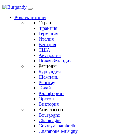
Коллекция вин
Страны
Франция
Германия
Италия
Венгрия
США
Австралия
Новая Зеландия
Регионы
Бургундия
Шампань
Рейнгау
Токай
Калифорния
Орегон
Виктория
Апелласьоны
Bourgogne
Champagne
Gevrey-Chambertin
Chambolle-Musigny