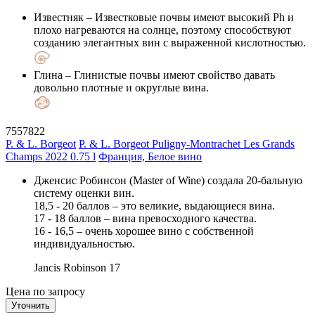
Известняк
– Известковые почвы имеют высокий Ph и
плохо нагреваются на солнце, поэтому способствуют
созданию элегантных вин с выраженной кислотностью.
Глина
– Глинистые почвы имеют свойство давать
довольно плотные и округлые вина.
7557822
P. & L. Borgeot
P. & L. Borgeot Puligny-Montrachet Les Grands
Champs 2022 0.75 l
Франция, Белое вино
Дженсис Робинсон (Master of Wine) создала 20-бальную
систему оценки вин.
18,5 - 20 баллов – это великие, выдающиеся вина.
17 - 18 баллов – вина превосходного качества.
16 - 16,5 – очень хорошее вино с собственной
индивидуальностью.
Jancis Robinson
17
Цена по запросу
Уточнить