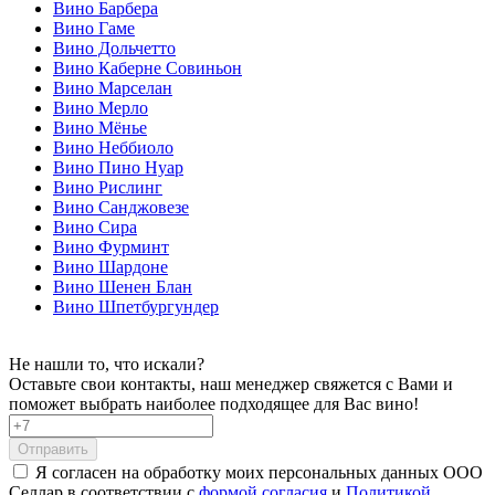
Вино Барбера
Вино Гаме
Вино Дольчетто
Вино Каберне Совиньон
Вино Марселан
Вино Мерло
Вино Мёнье
Вино Неббиоло
Вино Пино Нуар
Вино Рислинг
Вино Санджовезе
Вино Сира
Вино Фурминт
Вино Шардоне
Вино Шенен Блан
Вино Шпетбургундер
Не нашли то, что искали?
Оставьте свои контакты, наш менеджер свяжется с Вами и
поможет выбрать наиболее подходящее для Вас вино!
Отправить
Я согласен на обработку моих персональных данных ООО
Селлар в соответствии с
формой согласия
и
Политикой