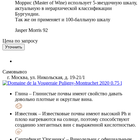
Моррис (Master of Wine) использует 5-звездочную шкалу,
актуальную в иерархической классификации
Бургундии.
Так же он применяет и 100-балльную шкалу
Jasper Morris
92
Цена по запросу
Уточнить
Самовывоз
г. Москва, ул. Никольская, д. 19-21/1
Глина
– Глинистые почвы имеют свойство давать
довольно плотные и округлые вина.
Известняк
– Известковые почвы имеют высокий Ph и
плохо нагреваются на солнце, поэтому способствуют
созданию элегантных вин с выраженной кислотностью.
Сертификат 'Органика'
– Винодельни с официальным