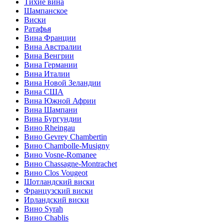
Тихие вина
Шампанское
Виски
Ратафья
Вина Франции
Вина Австралии
Вина Венгрии
Вина Германии
Вина Италии
Вина Новой Зеландии
Вина США
Вина Южной Африи
Вина Шампани
Вина Бургундии
Вино Rheingau
Вино Gevrey Chambertin
Вино Chambolle-Musigny
Вино Vosne-Romanee
Вино Chassagne-Montrachet
Вино Clos Vougeot
Шотландский виски
Французский виски
Ирландский виски
Вино Syrah
Вино Chablis