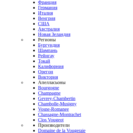
Франция
Германия
Италия
Венгрия
США
Австралия
Новая Зеландия
Регионы
Бургундия
Шампань
Рейнгау
Токай
Калифорния
Орегон
Виктория
Апелласьоны
Bourgogne
Champagne
Gevrey-Chambertin
Chambolle-Musigny
Vosne-Romanee
Chassagne-Montrachet
Clos Vougeot
Производители
Domaine de la Vougeraie