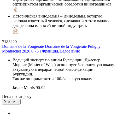
сертификатом органической обработки виноградников.
Историческая винодельня
– Винодельня, которую
основал известный человек, сделавший что-то важное
для региона или всей винной индустрии.
7183220
Domaine de la Vougeraie
Domaine de la Vougeraie Puligny-
Montrachet 2020 0.75 l
Франция, Белое вино
Ведущий эксперт по винам Бургундии, Джаспер
Моррис (Master of Wine) использует 5-звездочную шкалу,
актуальную в иерархической классификации
Бургундии.
Так же он применяет и 100-балльную шкалу
Jasper Morris
90-92
Цена по запросу
Уточнить