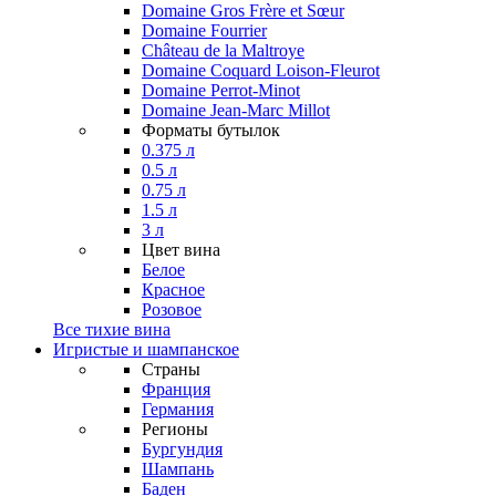
Domaine Gros Frère et Sœur
Domaine Fourrier
Château de la Maltroye
Domaine Coquard Loison-Fleurot
Domaine Perrot-Minot
Domaine Jean-Marc Millot
Форматы бутылок
0.375 л
0.5 л
0.75 л
1.5 л
3 л
Цвет вина
Белое
Красное
Розовое
Все тихие вина
Игристые и шампанское
Страны
Франция
Германия
Регионы
Бургундия
Шампань
Баден