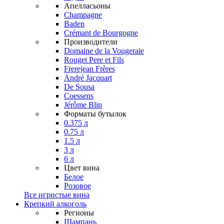
Апелласьоны
Champagne
Baden
Crémant de Bourgogne
Производители
Domaine de la Vougeraie
Rouget Pere et Fils
Frerejean Frères
André Jacquart
De Sousa
Coessens
Jérôme Blin
Форматы бутылок
0.375 л
0.75 л
1.5 л
3 л
6 л
Цвет вина
Белое
Розовое
Все игристые вина
Крепкий алкоголь
Регионы
Шампань