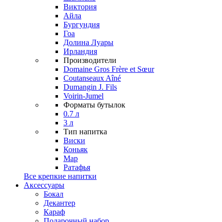
Виктория
Айла
Бургундия
Гоа
Долина Луары
Ирландия
Производители
Domaine Gros Frère et Sœur
Coutanseaux Aîné
Dumangin J. Fils
Voirin-Jumel
Форматы бутылок
0.7 л
3 л
Тип напитка
Виски
Коньяк
Мар
Ратафья
Все крепкие напитки
Аксессуары
Бокал
Декантер
Караф
Подарочный набор