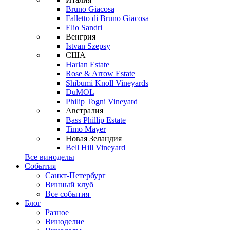
Bruno Giacosa
Falletto di Bruno Giacosa
Elio Sandri
Венгрия
Istvan Szepsy
США
Harlan Estate
Rose & Arrow Estate
Shibumi Knoll Vineyards
DuMOL
Philip Togni Vineyard
Австралия
Bass Phillip Estate
Timo Mayer
Новая Зеландия
Bell Hill Vineyard
Все виноделы
События
Санкт-Петербург
Винный клуб
Все события
Блог
Разное
Виноделие