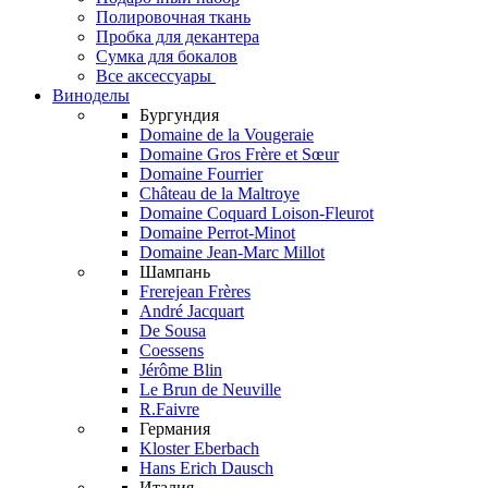
Полировочная ткань
Пробка для декантера
Сумка для бокалов
Все аксессуары
Виноделы
Бургундия
Domaine de la Vougeraie
Domaine Gros Frère et Sœur
Domaine Fourrier
Château de la Maltroye
Domaine Coquard Loison-Fleurot
Domaine Perrot-Minot
Domaine Jean-Marc Millot
Шампань
Frerejean Frères
André Jacquart
De Sousa
Coessens
Jérôme Blin
Le Brun de Neuville
R.Faivre
Германия
Kloster Eberbach
Hans Erich Dausch
Италия