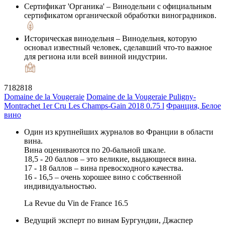
Сертификат 'Органика'
– Винодельни с официальным
сертификатом органической обработки виноградников.
Историческая винодельня
– Винодельня, которую
основал известный человек, сделавший что-то важное
для региона или всей винной индустрии.
7182818
Domaine de la Vougeraie
Domaine de la Vougeraie Puligny-
Montrachet 1er Cru Les Champs-Gain 2018 0.75 l
Франция, Белое
вино
Один из крупнейших журналов во Франции в области
вина.
Вина оцениваются по 20-бальной шкале.
18,5 - 20 баллов – это великие, выдающиеся вина.
17 - 18 баллов – вина превосходного качества.
16 - 16,5 – очень хорошее вино с собственной
индивидуальностью.
La Revue du Vin de France
16.5
Ведущий эксперт по винам Бургундии, Джаспер