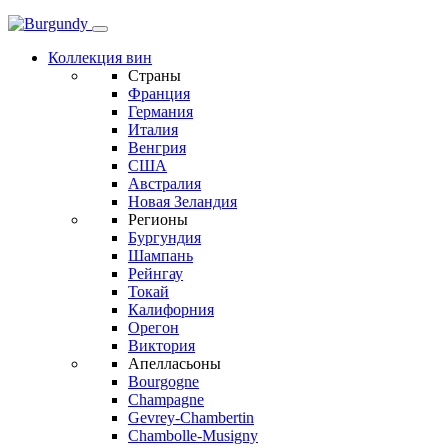
Коллекция вин
Страны
Франция
Германия
Италия
Венгрия
США
Австралия
Новая Зеландия
Регионы
Бургундия
Шампань
Рейнгау
Токай
Калифорния
Орегон
Виктория
Апелласьоны
Bourgogne
Champagne
Gevrey-Chambertin
Chambolle-Musigny