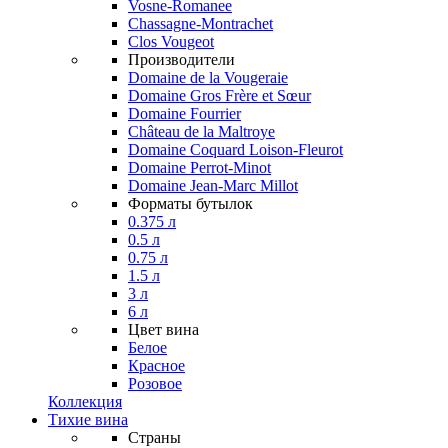
Vosne-Romanee
Chassagne-Montrachet
Clos Vougeot
Производители
Domaine de la Vougeraie
Domaine Gros Frère et Sœur
Domaine Fourrier
Château de la Maltroye
Domaine Coquard Loison-Fleurot
Domaine Perrot-Minot
Domaine Jean-Marc Millot
Форматы бутылок
0.375 л
0.5 л
0.75 л
1.5 л
3 л
6 л
Цвет вина
Белое
Красное
Розовое
Коллекция
Тихие вина
Страны