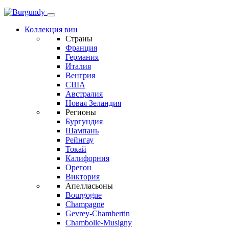
Коллекция вин
Страны
Франция
Германия
Италия
Венгрия
США
Австралия
Новая Зеландия
Регионы
Бургундия
Шампань
Рейнгау
Токай
Калифорния
Орегон
Виктория
Апелласьоны
Bourgogne
Champagne
Gevrey-Chambertin
Chambolle-Musigny