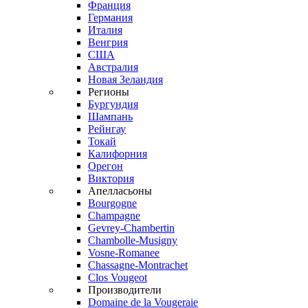
Франция
Германия
Италия
Венгрия
США
Австралия
Новая Зеландия
Регионы
Бургундия
Шампань
Рейнгау
Токай
Калифорния
Орегон
Виктория
Апелласьоны
Bourgogne
Champagne
Gevrey-Chambertin
Chambolle-Musigny
Vosne-Romanee
Chassagne-Montrachet
Clos Vougeot
Производители
Domaine de la Vougeraie