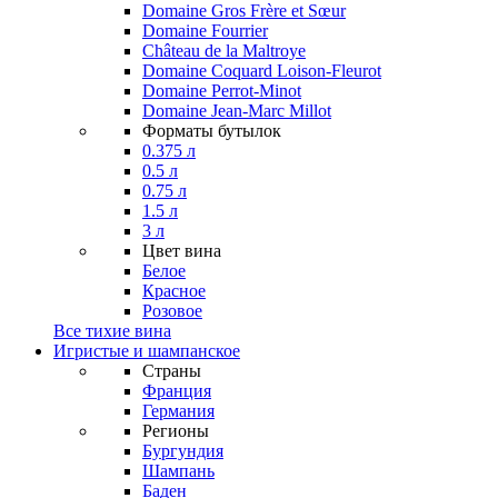
Domaine Gros Frère et Sœur
Domaine Fourrier
Château de la Maltroye
Domaine Coquard Loison-Fleurot
Domaine Perrot-Minot
Domaine Jean-Marc Millot
Форматы бутылок
0.375 л
0.5 л
0.75 л
1.5 л
3 л
Цвет вина
Белое
Красное
Розовое
Все тихие вина
Игристые и шампанское
Страны
Франция
Германия
Регионы
Бургундия
Шампань
Баден