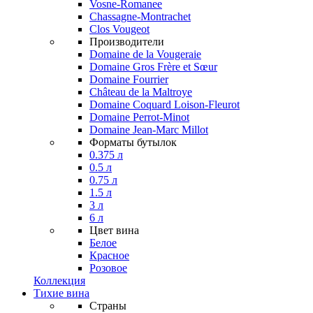
Vosne-Romanee
Chassagne-Montrachet
Clos Vougeot
Производители
Domaine de la Vougeraie
Domaine Gros Frère et Sœur
Domaine Fourrier
Château de la Maltroye
Domaine Coquard Loison-Fleurot
Domaine Perrot-Minot
Domaine Jean-Marc Millot
Форматы бутылок
0.375 л
0.5 л
0.75 л
1.5 л
3 л
6 л
Цвет вина
Белое
Красное
Розовое
Коллекция
Тихие вина
Страны