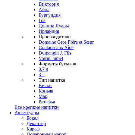
Виктория
Айла
Бургундия
Гоа
Долина Луары
Ирландия
Производители
Domaine Gros Frère et Sœur
Coutanseaux Aîné
Dumangin J. Fils
Voirin-Jumel
Форматы бутылок
0.7 л
3 л
Тип напитка
Виски
Коньяк
Мар
Ратафья
Все крепкие напитки
Аксессуары
Бокал
Декантер
Караф
Подарочный набор