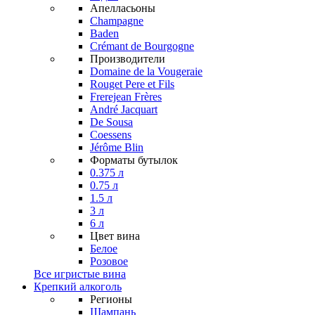
Апелласьоны
Champagne
Baden
Crémant de Bourgogne
Производители
Domaine de la Vougeraie
Rouget Pere et Fils
Frerejean Frères
André Jacquart
De Sousa
Coessens
Jérôme Blin
Форматы бутылок
0.375 л
0.75 л
1.5 л
3 л
6 л
Цвет вина
Белое
Розовое
Все игристые вина
Крепкий алкоголь
Регионы
Шампань