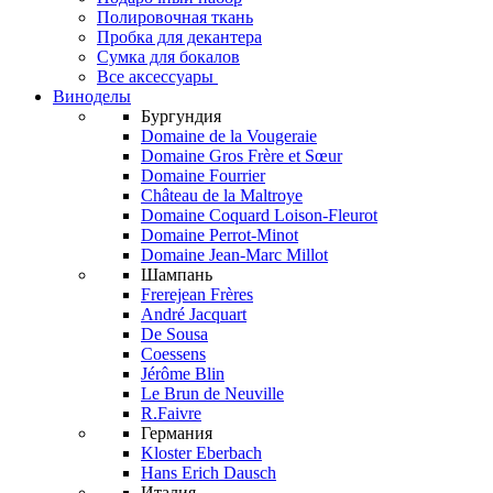
Полировочная ткань
Пробка для декантера
Сумка для бокалов
Все аксессуары
Виноделы
Бургундия
Domaine de la Vougeraie
Domaine Gros Frère et Sœur
Domaine Fourrier
Château de la Maltroye
Domaine Coquard Loison-Fleurot
Domaine Perrot-Minot
Domaine Jean-Marc Millot
Шампань
Frerejean Frères
André Jacquart
De Sousa
Coessens
Jérôme Blin
Le Brun de Neuville
R.Faivre
Германия
Kloster Eberbach
Hans Erich Dausch
Италия